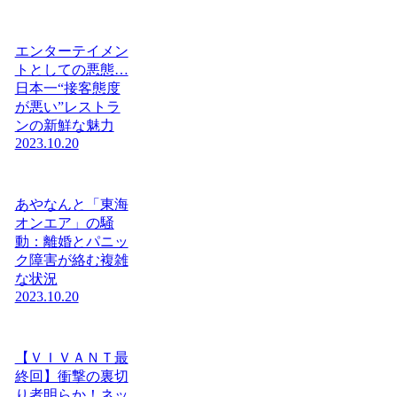
エンターテイメン
トとしての悪態…
日本一“接客態度
が悪い”レストラ
ンの新鮮な魅力
2023.10.20
あやなんと「東海
オンエア」の騒
動：離婚とパニッ
ク障害が絡む複雑
な状況
2023.10.20
【ＶＩＶＡＮＴ最
終回】衝撃の裏切
り者明らか！ネッ