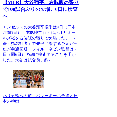
【MLB】大谷翔平、右脇腹の張り
で108試合ぶりの欠場。6日に検査
へ
エンゼルスの大谷翔平投手は4日（日本
時間5日）、本拠地で行われたオリオー
ルズ戦を右脇腹の張りで欠場した。「2
番・指名打者」で先発出場する予定だっ
たが急遽回避。フィル・ネビン監督は5
日（同6日）の朝に検査することを明か
した。大谷は試合前、約2...
パリ五輪への道：バレーボール予選と日
本の挑戦