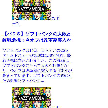
スポ
ーツ
【パＣＳ】ソフトバンクの大敗と
終戦危機：今オフは改革期突入か
ソフトバンクは14日、ロッテとのCSフ
ァーストステージ第1戦に2-8で敗れ、終
戦危機に立たされました。この敗戦は、
ソフトバンクにとって大きな打撃とな
り、今オフは改革期に突入する可能性が
高まっています。ソフトバンクの敗戦と
その影響ソフトバンク...
スポ