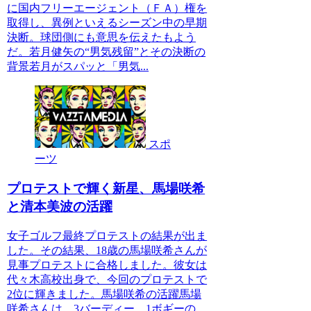
に国内フリーエージェント（ＦＡ）権を
取得し、異例といえるシーズン中の早期
決断。球団側にも意思を伝えたもよう
だ。若月健矢の“男気残留”とその決断の
背景若月がスパッと「男気...
スポ
ーツ
プロテストで輝く新星、馬場咲希
と清本美波の活躍
女子ゴルフ最終プロテストの結果が出ま
した。その結果、18歳の馬場咲希さんが
見事プロテストに合格しました。彼女は
代々木高校出身で、今回のプロテストで
2位に輝きました。馬場咲希の活躍馬場
咲希さんは、3バーディー、1ボギーの