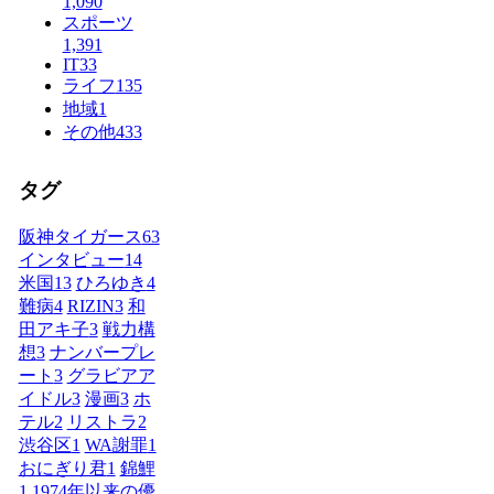
1,090
スポーツ
1,391
IT
33
ライフ
135
地域
1
その他
433
タグ
阪神タイガース
63
インタビュー
14
米国
13
ひろゆき
4
難病
4
RIZIN
3
和
田アキ子
3
戦力構
想
3
ナンバープレ
ート
3
グラビアア
イドル
3
漫画
3
ホ
テル
2
リストラ
2
渋谷区
1
WA謝罪
1
おにぎり君
1
錦鯉
1
1974年以来の優