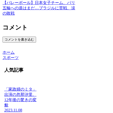
【バレーボール】日本女子チーム、パリ
五輪への道はまだ…ブラジルに苦戦、涙
の敗戦
コメント
コメントを書き込む
ホーム
スポーツ
人気記事
「家政婦のミタ」
出演の忽那汐里、
12年後の驚きの変
貌
2023.11.08