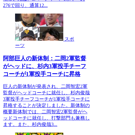
276で回り、通算12...
スポ
ーツ
阿部巨人の新体制：二岡2軍監督
がヘッドに、杉内3軍投手チーフ
コーチが1軍投手コーチに昇格
巨人の新体制が発表され、二岡智宏2軍
監督がヘッドコーチに就任し、杉内俊哉
3軍投手チーフコーチが1軍投手コーチに
昇格することが決定しました。新体制の
概要新体制では、二岡智宏2軍監督がヘ
ッドコーチに就任し、打撃部門も兼務し
ます。また、杉内俊哉3...