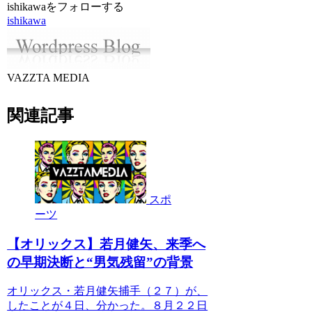
ishikawaをフォローする
ishikawa
VAZZTA MEDIA
関連記事
スポ
ーツ
【オリックス】若月健矢、来季へ
の早期決断と“男気残留”の背景
オリックス・若月健矢捕手（２７）が、
したことが４日、分かった。８月２２日