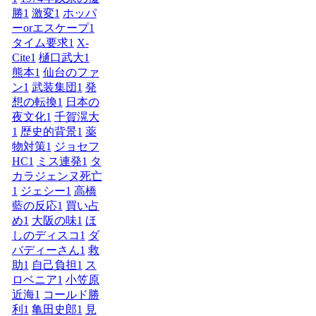
勝
1
激変
1
ホッパ
ーorエスケープ
1
タイム要求
1
X-
Cite
1
樋口武大
1
熊本
1
仙台のファ
ン
1
武装集団
1
発
想の転換
1
日本の
夜文化
1
千賀滉大
1
歴史的背景
1
薬
物対策
1
ジョセフ
HC
1
ミス連発
1
タ
カラジェンヌ死亡
1
ジェシー
1
高橋
藍の反応
1
買い占
め
1
大阪の味
1
ほ
しのディスコ
1
ダ
バディーさん
1
救
助
1
自己負担
1
ス
ロベニア
1
小笠原
近海
1
コールド勝
利
1
亀田史郎
1
見