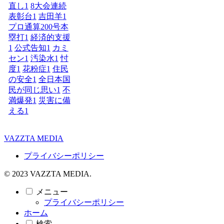
直し
1
8大会連続
表彰台
1
吉田羊
1
プロ通算200号本
塁打
1
経済的支援
1
公式告知
1
カミ
セン
1
汚染水
1
忖
度
1
花粉症
1
住民
の安全
1
全日本国
民が同じ思い
1
不
満爆発
1
災害に備
える
1
VAZZTA MEDIA
プライバシーポリシー
© 2023 VAZZTA MEDIA.
メニュー
プライバシーポリシー
ホーム
検索