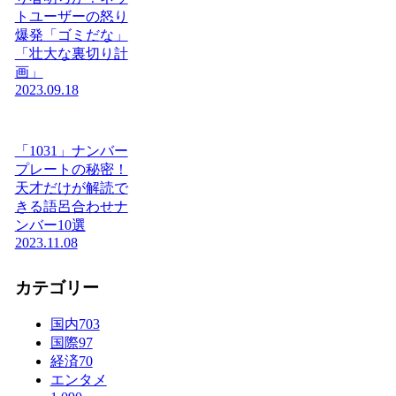
トユーザーの怒り
爆発「ゴミだな」
「壮大な裏切り計
画」
2023.09.18
「1031」ナンバー
プレートの秘密！
天才だけが解読で
きる語呂合わせナ
ンバー10選
2023.11.08
カテゴリー
国内
703
国際
97
経済
70
エンタメ