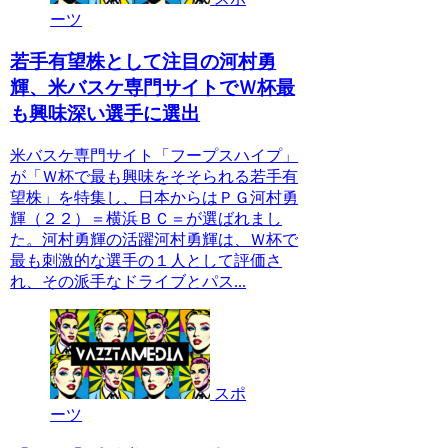
ーツ
若手有望株として注目の河村勇
輝、米バスケ専門サイトでＷ杯最
も興味深い選手に選出
米バスケ専門サイト「フープスハイプ」
が「Ｗ杯で最も興味をそそられる若手有
望株」を特集し、日本からはＰＧ河村勇
輝（２２）＝横浜ＢＣ＝が選ばれまし
た。河村勇輝の活躍河村勇輝は、Ｗ杯で
最も刺激的な選手の１人として評価さ
れ、その派手なドライブとパス...
スポ
ーツ