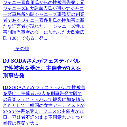
ジャニー喜多川氏からの性被害告発：元
ジャニーズJr.大島幸広氏が明かすジャニ
ーズ事務所の闇ジャニーズ事務所の創業
者であるジャニー喜多川氏の性加害に新
たな証言者が現れた。「ジャニーズ性加
害問題当事者の会」に加わった大島幸広
氏（38）である。発...
その他
DJ SODAさんがフェスティバル
で性被害を受け、主催者が3人を
刑事告発
DJ SODAさんがフェスティバルで性被害
を受け、主催者が3人を刑事告発大阪で
の音楽フェスティバルで観客に胸を触ら
れたとして、韓国の女性アーティストが
SNSで被害を訴え、フェスの主催者が21
日、容疑者不詳のまま不同意わいせつと
暴行の容疑で大...