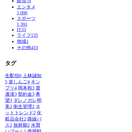
経済
70
エンタメ
1,090
スポーツ
1,391
IT
33
ライフ
135
地域
1
その他
433
タグ
生配信
6
上林誠知
5
楽しんご
4
キン
プリ
4
岡本和
3
渡
邊渚
3
契約金
3
希
望
3
ダレノガレ明
美
2
衛生管理
2
ネ
ットトレンド
2
化
粧品会社
2
路線バ
ス
2
放射能
2
水買
いブーム
1
復帰戦