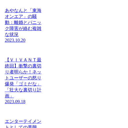
あやなんと「東海
オンエア」の騒
動：離婚とパニッ
ク障害が絡む複雑
な状況
2023.10.20
【ＶＩＶＡＮＴ最
終回】衝撃の裏切
り者明らか！ネッ
トユーザーの怒り
爆発「ゴミだな」
「壮大な裏切り計
画」
2023.09.18
エンターテイメン
トとしての悪態…