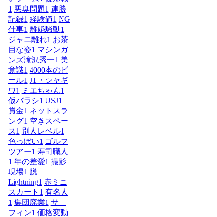
1
悪臭問題
1
連勝
記録
1
経験値
1
NG
仕事
1
離婚騒動
1
ジャニ離れ
1
お茶
目な姿
1
マシンガ
ンズ滝沢秀一
1
美
意識
1
4000本のビ
ール
1
JT・シャギ
ワ
1
ミエちゃん
1
仮バラシ
1
USJ
1
賞金
1
ネットスラ
ング
1
空きスペー
ス
1
別人レベル
1
色っぽい
1
ゴルフ
ツアー
1
寿司職人
1
年の差愛
1
撮影
現場
1
脱
Lightning
1
赤ミニ
スカート
1
有名人
1
集団廃業
1
サー
フィン
1
価格変動