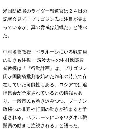
米国防総省のライダー報道官は２４日の
記者会見で「プリゴジン氏に注目が集ま
っているが、真の脅威は組織だ」と述べ
た。
中村名誉教授「ベラルーシにいる戦闘員
の動きも注視」 筑波大学の中村逸郎名
誉教授は「『行動計画』は、プリゴジン
氏が国防省批判を始めた昨年の時点で存
在していた可能性もある。ロシアでは追
悼集会が予定されているとの情報もあ
り、一般市民も巻き込みつつ、プーチン
政権への非難や打倒の動きが強まると予
想される。ベラルーシにいるワグネル戦
闘員の動きも注視される」と語った。