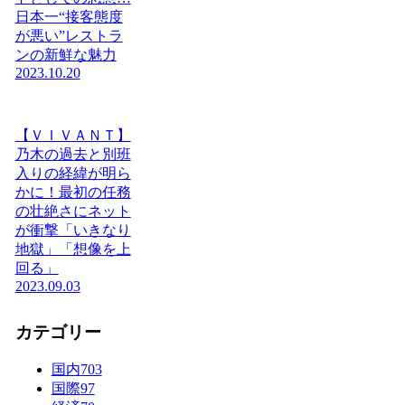
日本一“接客態度
が悪い”レストラ
ンの新鮮な魅力
2023.10.20
【ＶＩＶＡＮＴ】
乃木の過去と別班
入りの経緯が明ら
かに！最初の任務
の壮絶さにネット
が衝撃「いきなり
地獄」「想像を上
回る」
2023.09.03
カテゴリー
国内
703
国際
97