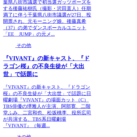
葉県八街市議選で初当選ガッツポーズを
する後藤祐樹氏（撮影・沢田直人）任期
満了に伴う千葉県八街市議選が27日、投
開票され、元モーニング娘。後藤真希
（37）の弟でダンスボーカルユニット
「EE JUMP」の元メ...
その他
『VIVANT』の新キャスト、『ド
ラゴン桜』の不良生徒が「大出
世」で話題に
『VIVANT』の新キャスト、『ドラゴン
桜』の不良生徒が「大出世」で話題に日
曜劇場『VIVANT』の場面カット（C）
TBS俳優の堺雅人が主演、阿部寛、二階
堂ふみ、二宮和也、松坂桃李、役所広司
が共演する、TBS系日曜劇場
『VIVANT』（毎週...
その他