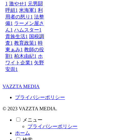
1
激やせ
1
元男闘
呼組
1
米海軍
1
利
用者の怒り
1
法整
備
1
ラーメン屋さ
ん
1
ハムスター
1
貴族生活
1
国税調
査
1
教育政策
1
時
東ぁみ
1
教師の役
割
1
柏木由紀
1
ホ
ワイト企業
1
矢野
安崇
1
VAZZTA MEDIA
プライバシーポリシー
© 2023 VAZZTA MEDIA.
メニュー
プライバシーポリシー
ホーム
検索