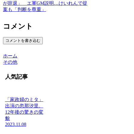
が辞退」 エ軍GM説明…けいれんで提
案も「判断を尊重」
コメント
コメントを書き込む
ホーム
その他
人気記事
「家政婦のミタ」
出演の忽那汐里、
12年後の驚きの変
貌
2023.11.08