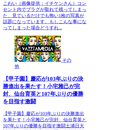
こわい（画像提供：イチケンさん）コン
セント内でプラグが取れて残ってしまっ
た、見ているだけでも怖い1枚の写真が
話題になっています。もしこんな事にな
ってしまった場合どうすれ...
その
他
【甲子園】慶応が103年ぶりの決
勝進出を果たす！小宅雅己が完
封、仙台育英と107年ぶりの優勝
を目指す激闘
【甲子園】慶応が103年ぶりの決勝進出
を果たす！小宅雅己が完封、仙台育英と
107年ぶりの優勝を目指す激闘土浦日大