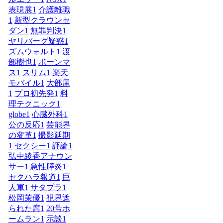
表現展
1
介護離職
1
新型クラウンセ
ダン
1
無罪判決
1
ヤリバーグ疑惑
1
ズムウォルト
1
渡
部樹也
1
ボーンマ
ス
1
スリム
1
楽天
モバイル
1
大部屋
1
プロ初先発
1
料
理テクニック
1
globe
1
心臓外科
1
公の反応
1
芸能界
の変革
1
撮影延期
1
セクシー
1
評論
1
弘中綾香アナウン
サー
1
急性膵炎
1
セクハラ報道
1
巨
人軍
1
サタプラ
1
松岡茉優
1
視界遮
られた席
1
20号ホ
ームラン
1
示談
1