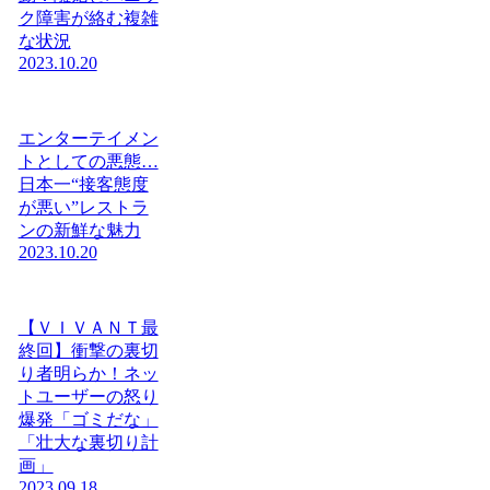
ク障害が絡む複雑
な状況
2023.10.20
エンターテイメン
トとしての悪態…
日本一“接客態度
が悪い”レストラ
ンの新鮮な魅力
2023.10.20
【ＶＩＶＡＮＴ最
終回】衝撃の裏切
り者明らか！ネッ
トユーザーの怒り
爆発「ゴミだな」
「壮大な裏切り計
画」
2023.09.18