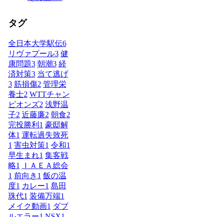
タグ
全日本大学駅伝
6
リヴァプール
3
健
康問題
3
朝潮
3
経
済対策
3
当て逃げ
3
筋損傷
2
管理栄
養士
2
WTTチャン
ピオンズ
2
浅野温
子
2
近藤廉
2
朝食
2
完投勝利
1
豪邸解
体
1
運転過失致死
1
害虫対策
1
令和
1
早生まれ
1
集客戦
略
1
ＩＡＥＡ総会
1
前向き
1
飯の温
度
1
カレー
1
島田
珠代
1
装備万端
1
メイク動画
1
ダブ
ルエラー
1
NSX
1