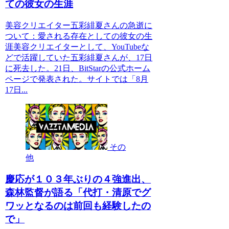
ての彼女の生涯
美容クリエイター五彩緋夏さんの急逝に
ついて：愛される存在としての彼女の生
涯美容クリエイターとして、YouTubeな
どで活躍していた五彩緋夏さんが、17日
に死去した。21日、BitStarの公式ホーム
ページで発表された。サイトでは「8月
17日...
その
他
慶応が１０３年ぶりの４強進出、
森林監督が語る「代打・清原でグ
ワッとなるのは前回も経験したの
で」