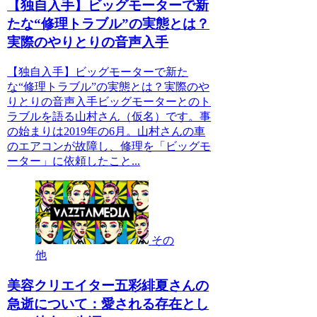
【独自入手】ビッグモーターで新
たな“修理トラブル”の実態とは？
実際のやりとりの音声入手
【独自入手】ビッグモーターで新た
な“修理トラブル”の実態とは？実際のや
りとりの音声入手ビッグモーターとのト
ラブルを語る山村さん（仮名）です。事
の始まりは2019年の6月。山村さんの車
のエアコンが故障し、修理を「ビッグモ
ーター」に依頼したこと...
その
他
美容クリエイター五彩緋夏さんの
急逝について：愛される存在とし