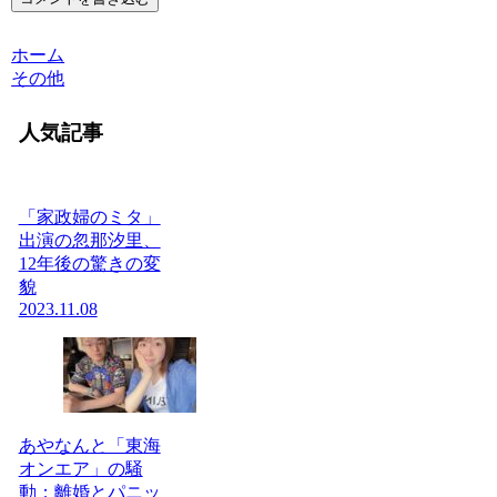
ホーム
その他
人気記事
「家政婦のミタ」
出演の忽那汐里、
12年後の驚きの変
貌
2023.11.08
あやなんと「東海
オンエア」の騒
動：離婚とパニッ