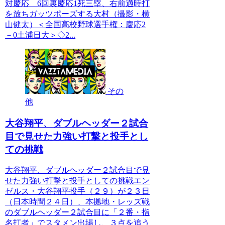
対慶応 6回裏慶応1死三塁、右前適時打
を放ちガッツポーズする大村（撮影・横
山健太）＜全国高校野球選手権：慶応2
－0土浦日大＞◇2...
その
他
大谷翔平、ダブルヘッダー２試合
目で見せた力強い打撃と投手とし
ての挑戦
大谷翔平、ダブルヘッダー２試合目で見
せた力強い打撃と投手としての挑戦エン
ゼルス・大谷翔平投手（２９）が２３日
（日本時間２４日）、本拠地・レッズ戦
のダブルヘッダー２試合目に「２番・指
名打者」でスタメン出場し、３点を追う