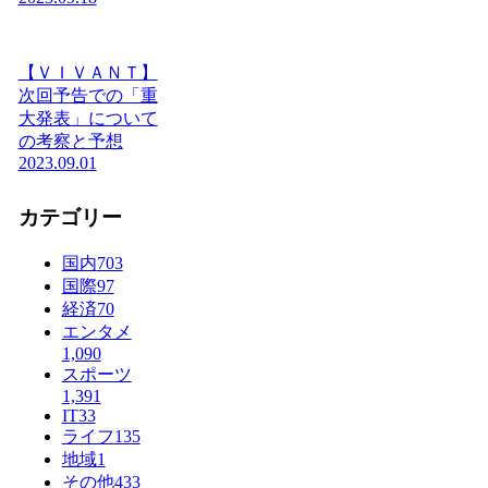
【ＶＩＶＡＮＴ】
次回予告での「重
大発表」について
の考察と予想
2023.09.01
カテゴリー
国内
703
国際
97
経済
70
エンタメ
1,090
スポーツ
1,391
IT
33
ライフ
135
地域
1
その他
433