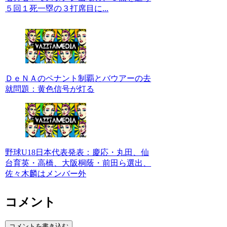
５回１死一塁の３打席目に...
ＤｅＮＡのペナント制覇とバウアーの去
就問題：黄色信号が灯る
野球U18日本代表発表：慶応・丸田、仙
台育英・高橋、大阪桐蔭・前田ら選出、
佐々木麟はメンバー外
コメント
コメントを書き込む