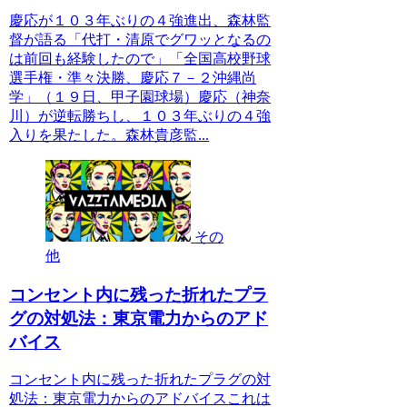
慶応が１０３年ぶりの４強進出、森林監
督が語る「代打・清原でグワッとなるの
は前回も経験したので」「全国高校野球
選手権・準々決勝、慶応７－２沖縄尚
学」（１９日、甲子園球場）慶応（神奈
川）が逆転勝ちし、１０３年ぶりの４強
入りを果たした。森林貴彦監...
その
他
コンセント内に残った折れたプラ
グの対処法：東京電力からのアド
バイス
コンセント内に残った折れたプラグの対
処法：東京電力からのアドバイスこれは