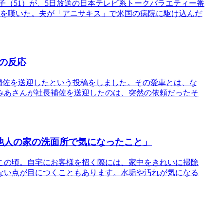
子（51）が、5日放送の日本テレビ系トークバラエティー番
高を嘆いた。夫が「アニサキス」で米国の病院に駆け込んだ
の反応
社長補佐を送迎したという投稿をしました。その愛車とは、な
みあさんが社長補佐を送迎したのは、突然の依頼だったそ
「他人の家の洗面所で気になったこと」
この頃。自宅にお客様を招く際には、家中をきれいに掃除
ない点が目につくこともあります。水垢や汚れが気になる