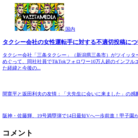
国内
タクシー会社の女性運転手に対する不適切投稿につ
タクシー会社「三条タクシー」（新潟県三条市）がツイッタ
めぐって、同社社員でTikTokフォロワー10万人超のインフ
た経緯と今後の...
間寛平と坂田利夫の友情：「大先生に会いに来ました」の感
阪神・佐藤輝、19号満塁弾で14日最短Vへ一歩前進！甲子園
コメント