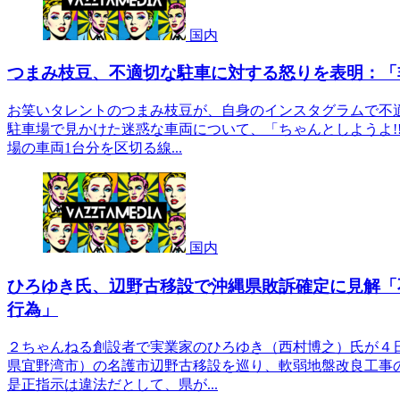
国内
つまみ枝豆、不適切な駐車に対する怒りを表明：「
お笑いタレントのつまみ枝豆が、自身のインスタグラムで不
駐車場で見かけた迷惑な車両について、「ちゃんとしようよ!
場の車両1台分を区切る線...
国内
ひろゆき氏、辺野古移設で沖縄県敗訴確定に見解「
行為」
２ちゃんねる創設者で実業家のひろゆき（西村博之）氏が４
県宜野湾市）の名護市辺野古移設を巡り、軟弱地盤改良工事
是正指示は違法だとして、県が...