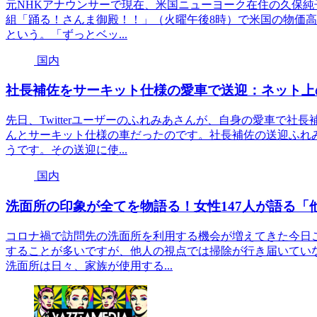
元NHKアナウンサーで現在、米国ニューヨーク在住の久保純
組「踊る！さんま御殿！！」（火曜午後8時）で米国の物価
という。「ずっとベッ...
国内
社長補佐をサーキット仕様の愛車で送迎：ネット上
先日、Twitterユーザーのふれみあさんが、自身の愛車で
んとサーキット仕様の車だったのです。社長補佐の送迎ふれ
うです。その送迎に使...
国内
洗面所の印象が全てを物語る！女性147人が語る
コロナ禍で訪問先の洗面所を利用する機会が増えてきた今日
することが多いですが、他人の視点では掃除が行き届いてい
洗面所は日々、家族が使用する...