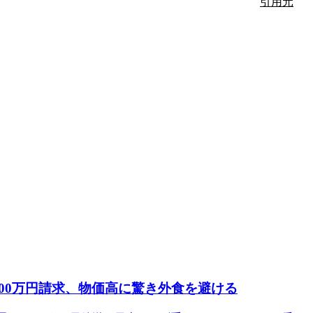
引用元
00万円請求、物価高に驚き外食を避ける