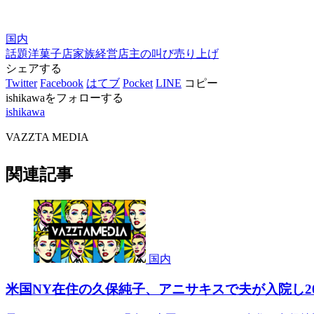
国内
話題
洋菓子店
家族経営
店主の叫び
売り上げ
シェアする
Twitter
Facebook
はてブ
Pocket
LINE
コピー
ishikawaをフォローする
ishikawa
VAZZTA MEDIA
関連記事
国内
米国NY在住の久保純子、アニサキスで夫が入院し2