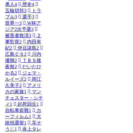
勇人
4
歴史
4
五輪切符
3
トラ
ブル
3
選手
3
世界一
3
W杯ア
ジア2次予選
3
被害者救済
3
２
軍監督
2
内田有
紀
2
伊豆諸島
2
広島ＣＳ
2
川内
優輝
2
ＴＢＳ後
夜祭
2
だいたひ
かる
2
ジェマ・
ルイーズ
2
岡江
久美子
2
アメリ
カの家族
1
マン
チェスター・シテ
ィ
1
起死回生
1
自転車盗難
1
カ
ーフィルム
1
大
統領選挙
1
耳そ
うじ
1
炎上タレ