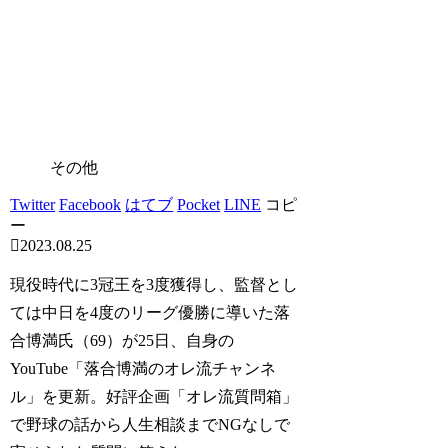
その他
Twitter
Facebook
はてブ
Pocket
LINE
コピ
ー
2023.08.25
現役時代に3冠王を3度獲得し、監督とし
ては中日を4度のリーグ優勝に導いた落
合博満氏（69）が25日、自身の
YouTube「落合博満のオレ流チャンネ
ル」を更新。好評企画「オレ流質問箱」
で野球の話から人生相談までNGなしで