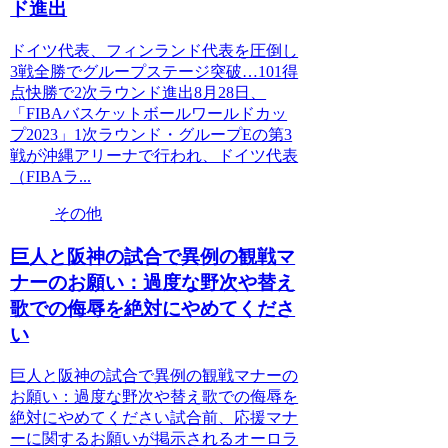
ド進出
ドイツ代表、フィンランド代表を圧倒し
3戦全勝でグループステージ突破…101得
点快勝で2次ラウンド進出8月28日、
「FIBAバスケットボールワールドカッ
プ2023」1次ラウンド・グループEの第3
戦が沖縄アリーナで行われ、ドイツ代表
（FIBAラ...
その他
巨人と阪神の試合で異例の観戦マ
ナーのお願い：過度な野次や替え
歌での侮辱を絶対にやめてくださ
い
巨人と阪神の試合で異例の観戦マナーの
お願い：過度な野次や替え歌での侮辱を
絶対にやめてください試合前、応援マナ
ーに関するお願いが掲示されるオーロラ