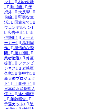
ント
1
杉内俊哉
1
哨戒艦
1
予
想外
1
大反響
1
前編
1
堅実な生
活
1
国旗立て
1
ウェンデルケン
1
広告停止
1
南
伊勢町
1
大手メ
ーカー
1
鳥羽周
作
1
感情的な瞬
間
1
第113回
1
業者撤退
1
修復
提言
1
ファンビ
ジネス
1
岩崎亜
久竜
1
集中力
1
新大型プロジェク
ト
1
工事停止
1
日本産水産物輸入
停止
1
途中棄権
1
年齢報告
1
予選カット
1
追