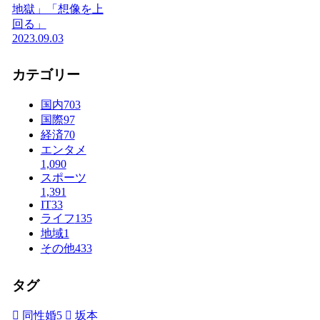
地獄」「想像を上
回る」
2023.09.03
カテゴリー
国内
703
国際
97
経済
70
エンタメ
1,090
スポーツ
1,391
IT
33
ライフ
135
地域
1
その他
433
タグ
同性婚
5
坂本