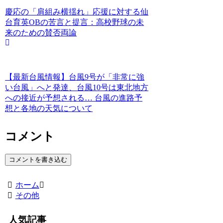
慶応の「肩組み横揺れ」応援に対する仙
台育英OBの苦言と提言：高校野球の未
来のための賛否両論
【最新台風情報】台風9号が「非常に強
い台風」へと発達、台風10号は東北地方
への接近が予想される… 台風の進路予
想と各地の天気について
コメント
コメントを書き込む
ホーム
その他
人気記事