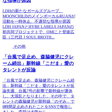
な指導が原因
LDHの新たなガールズグループ、
MOONCHILDのメインボーカルRUANが
活動を一時休止、不適切な指導が原因
LDH JAPANとHYBE LABELS JAPANの
初共同プロジェクトで、OMIこと登坂広
臣（三代目 J SOUL BROTH...
その他
「台風で足止め、森脇健児にクレ
ーム続出」新幹線「こだま」愛の
タレントが反論
「台風で足止め、森脇健児にクレーム続
出」新幹線「こだま」愛のタレントが反
論先週、台風7号の影響で新幹線が運休
し、大混乱となりました。その中で、タ
レントの森脇健児が新幹線「のぞみ」で
8時間足止めされたことをSNSで報告し
ました。森脇は大阪から...