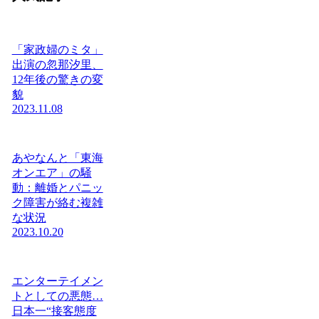
「家政婦のミタ」
出演の忽那汐里、
12年後の驚きの変
貌
2023.11.08
あやなんと「東海
オンエア」の騒
動：離婚とパニッ
ク障害が絡む複雑
な状況
2023.10.20
エンターテイメン
トとしての悪態…
日本一“接客態度