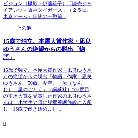
ビジョン（撮影・伊藤笙子）「読売ジャ
イアンツ－阪神タイガース」（２５日、
東京ドーム）伝統の一戦前...
その他
15歳で独立、本屋大賞作家・凪良
ゆうさんの絶望からの脱出「物
語」
15歳で独立、本屋大賞作家・凪良ゆうさ
んの絶望からの脱出「物語」作家 凪良
ゆうさん 50歳。今年、「汝（なん
じ）、星のごとく」（講談社）で2度目
の本屋大賞を受賞した作家の凪良ゆうさ
んは、小学生の頃に児童養護施設に入所
し、15歳で働き始めまし...