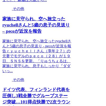
その他
家族に見守られ、空へ旅立った
ryuchellさんと5歳の息子の見送り
– pecoが近況を報告
家族に見守られ、空へ旅立ったryuchellさ
んと5歳の息子の見送り - pecoが近況を報
告ｒｙｕｃｈｅｌｌさん（享年２７）の
元妻でモデルのｐｅｃｏ（２８）が１９
日、ＳＮＳを更新。「りゅうちぇるは、
家族に見守られ、息子もしっかり『ダダ
いっ...
その他
ドイツ代表、フィンランド代表を
圧倒し3戦全勝でグループステー
ジ突破…101得点快勝で2次ラウン