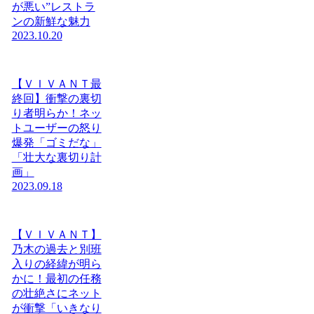
が悪い”レストラ
ンの新鮮な魅力
2023.10.20
【ＶＩＶＡＮＴ最
終回】衝撃の裏切
り者明らか！ネッ
トユーザーの怒り
爆発「ゴミだな」
「壮大な裏切り計
画」
2023.09.18
【ＶＩＶＡＮＴ】
乃木の過去と別班
入りの経緯が明ら
かに！最初の任務
の壮絶さにネット
が衝撃「いきなり