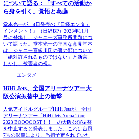
について語る：「すべての活動か
ら身を引く」覚悟と葛藤
堂本光一が、4日発売の『日経エンタテ
インメント！』（日経BP）2023年11月
号に登場し、ジャニーズ事務所問題につ
いて語った。堂本光一の率直な意見堂本
は、ジャニー喜多川氏の裏の顔について
「絶対許されるものではない」と断言。
しかし、被害者の視...
エンタメ
HiHi Jets、全国アリーナツアー大
阪公演振替中止の衝撃
人気アイドルグループHiHi Jetsが、全国
アリーナツアー「HiHi Jets Arena Tour
2023 BOOOOOST！！」の大阪公演振替
を中止すると発表しました。これは台風
7号の影響により、当初予定されていた