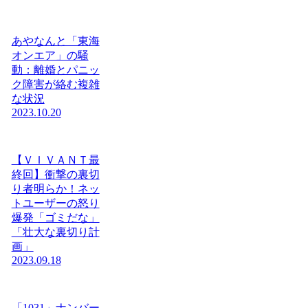
あやなんと「東海
オンエア」の騒
動：離婚とパニッ
ク障害が絡む複雑
な状況
2023.10.20
【ＶＩＶＡＮＴ最
終回】衝撃の裏切
り者明らか！ネッ
トユーザーの怒り
爆発「ゴミだな」
「壮大な裏切り計
画」
2023.09.18
「1031」ナンバー