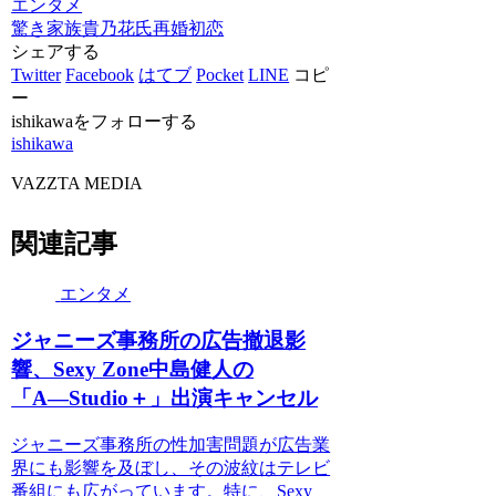
エンタメ
驚き
家族
貴乃花氏
再婚
初恋
シェアする
Twitter
Facebook
はてブ
Pocket
LINE
コピ
ー
ishikawaをフォローする
ishikawa
VAZZTA MEDIA
関連記事
エンタメ
ジャニーズ事務所の広告撤退影
響、Sexy Zone中島健人の
「A―Studio＋」出演キャンセル
ジャニーズ事務所の性加害問題が広告業
界にも影響を及ぼし、その波紋はテレビ
番組にも広がっています。特に、Sexy