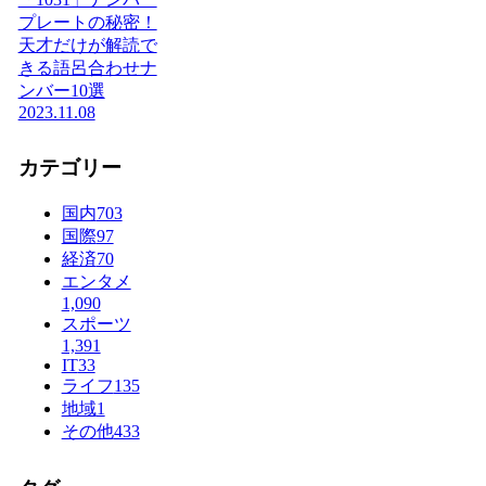
プレートの秘密！
天才だけが解読で
きる語呂合わせナ
ンバー10選
2023.11.08
カテゴリー
国内
703
国際
97
経済
70
エンタメ
1,090
スポーツ
1,391
IT
33
ライフ
135
地域
1
その他
433