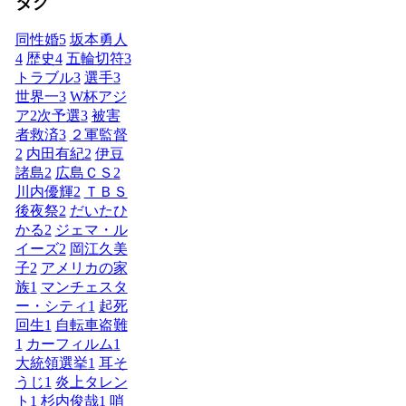
タグ
同性婚
5
坂本勇人
4
歴史
4
五輪切符
3
トラブル
3
選手
3
世界一
3
W杯アジ
ア2次予選
3
被害
者救済
3
２軍監督
2
内田有紀
2
伊豆
諸島
2
広島ＣＳ
2
川内優輝
2
ＴＢＳ
後夜祭
2
だいたひ
かる
2
ジェマ・ル
イーズ
2
岡江久美
子
2
アメリカの家
族
1
マンチェスタ
ー・シティ
1
起死
回生
1
自転車盗難
1
カーフィルム
1
大統領選挙
1
耳そ
うじ
1
炎上タレン
ト
1
杉内俊哉
1
哨