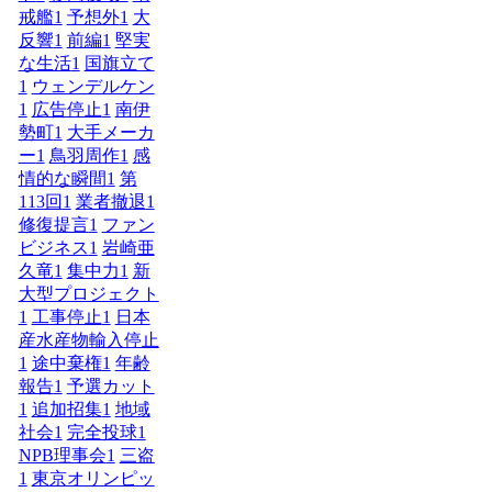
戒艦
1
予想外
1
大
反響
1
前編
1
堅実
な生活
1
国旗立て
1
ウェンデルケン
1
広告停止
1
南伊
勢町
1
大手メーカ
ー
1
鳥羽周作
1
感
情的な瞬間
1
第
113回
1
業者撤退
1
修復提言
1
ファン
ビジネス
1
岩崎亜
久竜
1
集中力
1
新
大型プロジェクト
1
工事停止
1
日本
産水産物輸入停止
1
途中棄権
1
年齢
報告
1
予選カット
1
追加招集
1
地域
社会
1
完全投球
1
NPB理事会
1
三盗
1
東京オリンピッ