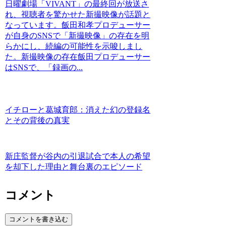
日曜劇場「VIVANT」の最終回が放送さ
れ、視聴者を驚かせた新撮映像が話題と
なっています。飯田和孝プロデューサー
が自身のSNSで「新撮映像」の存在を明
らかにし、続編の可能性を示唆しまし
た。新撮映像の存在飯田プロデューサー
はSNSで、「録画の...
イチローと葛城育郎：消えた幻の登録名
とその背後の真実
新庄監督が谷内の引退試合で本人の希望
を却下した理由と舞台裏のエピソード
コメント
コメントを書き込む