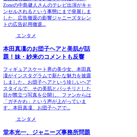
Zoneの中島健人さんのテレビ出演がキャ
ンセルされるという事態にまで発展しま
した。広告撤退の影響ジャニーズタレン
トの広告起用撤退...
エンタメ
本田真凜のお団子ヘアと美肌が話
題！妹・紗来のコメントも反響
フィギュアスケート界の美少女、本田真
凜がインスタグラムで新たな魅力を披露
しました。お団子ヘアという珍しいヘア
スタイルで、その美肌とパッチリとした
目が際立つ写真を公開し、ファンからは
「ガチかわ」という声が上がっていま
す。本田真凜、お団子ヘアで...
エンタメ
堂本光一、ジャニーズ事務所問題