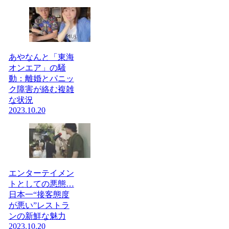
あやなんと「東海
オンエア」の騒
動：離婚とパニッ
ク障害が絡む複雑
な状況
2023.10.20
エンターテイメン
トとしての悪態…
日本一“接客態度
が悪い”レストラ
ンの新鮮な魅力
2023.10.20