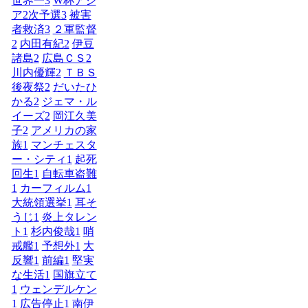
世界一
3
W杯アジ
ア2次予選
3
被害
者救済
3
２軍監督
2
内田有紀
2
伊豆
諸島
2
広島ＣＳ
2
川内優輝
2
ＴＢＳ
後夜祭
2
だいたひ
かる
2
ジェマ・ル
イーズ
2
岡江久美
子
2
アメリカの家
族
1
マンチェスタ
ー・シティ
1
起死
回生
1
自転車盗難
1
カーフィルム
1
大統領選挙
1
耳そ
うじ
1
炎上タレン
ト
1
杉内俊哉
1
哨
戒艦
1
予想外
1
大
反響
1
前編
1
堅実
な生活
1
国旗立て
1
ウェンデルケン
1
広告停止
1
南伊