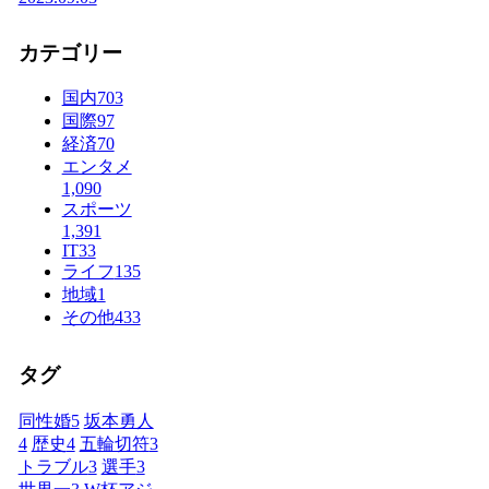
カテゴリー
国内
703
国際
97
経済
70
エンタメ
1,090
スポーツ
1,391
IT
33
ライフ
135
地域
1
その他
433
タグ
同性婚
5
坂本勇人
4
歴史
4
五輪切符
3
トラブル
3
選手
3