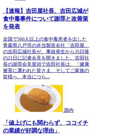
【速報】吉田屋社長、吉田広城が
食中毒事件について謝罪と改善策
を発表
全国で500人以上の食中毒患者を出した
青森県八戸市の弁当製造会社「吉田屋」
の吉田広城社長が、事故発生から35日後
の21日に記者会見を開きました。吉田社
長の謝罪会見冒頭で吉田社長は、「健康
被害に遭われた皆さま、そしてご家族の
皆様へ、本当につら...
国内
「値上げにも関わらず、ココイチ
の業績が好調な理由」