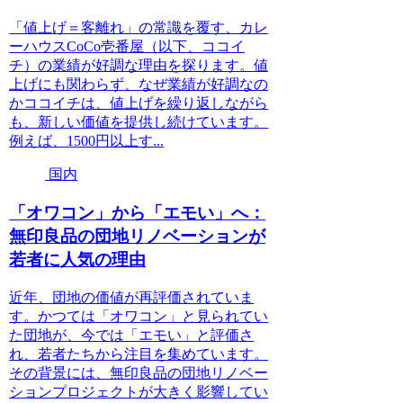
「値上げ＝客離れ」の常識を覆す、カレ
ーハウスCoCo壱番屋（以下、ココイ
チ）の業績が好調な理由を探ります。値
上げにも関わらず、なぜ業績が好調なの
かココイチは、値上げを繰り返しながら
も、新しい価値を提供し続けています。
例えば、1500円以上す...
国内
「オワコン」から「エモい」へ：
無印良品の団地リノベーションが
若者に人気の理由
近年、団地の価値が再評価されていま
す。かつては「オワコン」と見られてい
た団地が、今では「エモい」と評価さ
れ、若者たちから注目を集めています。
その背景には、無印良品の団地リノベー
ションプロジェクトが大きく影響してい