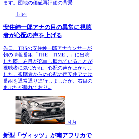
ます。団地の価値再評価の背景...
国内
安住紳一郎アナの目の異常に視聴
者が心配の声を上げる
先日、TBSの安住紳一郎アナウンサーが
朝の情報番組「THE TIME，」に出演
した際、右目が充血し腫れていることが
視聴者に気づかれ、心配の声が上がりま
した。視聴者からの心配の声安住アナは
番組を通常通り進行しましたが、右目の
まぶたが腫れており...
国内
新型「ヴィッツ」が南アフリカで