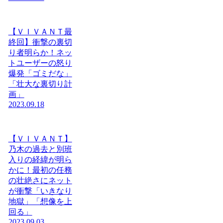
【ＶＩＶＡＮＴ最
終回】衝撃の裏切
り者明らか！ネッ
トユーザーの怒り
爆発「ゴミだな」
「壮大な裏切り計
画」
2023.09.18
【ＶＩＶＡＮＴ】
乃木の過去と別班
入りの経緯が明ら
かに！最初の任務
の壮絶さにネット
が衝撃「いきなり
地獄」「想像を上
回る」
2023.09.03