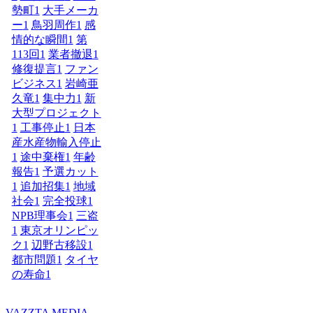
勢町
1
大手メーカ
ー
1
鳥羽周作
1
感
情的な瞬間
1
第
113回
1
業者撤退
1
修復提言
1
ファン
ビジネス
1
岩崎亜
久竜
1
集中力
1
新
大型プロジェクト
1
工事停止
1
日本
産水産物輸入停止
1
途中棄権
1
年齢
報告
1
予選カット
1
追加招集
1
地域
社会
1
完全投球
1
NPB理事会
1
三盗
1
東京オリンピッ
ク
1
辺野古移設
1
都市問題
1
タイヤ
の寿命
1
VAZZTA MEDIA