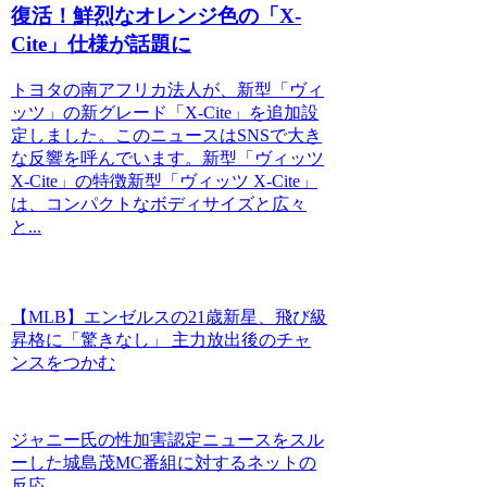
復活！鮮烈なオレンジ色の「X-
Cite」仕様が話題に
トヨタの南アフリカ法人が、新型「ヴィ
ッツ」の新グレード「X-Cite」を追加設
定しました。このニュースはSNSで大き
な反響を呼んでいます。新型「ヴィッツ
X-Cite」の特徴新型「ヴィッツ X-Cite」
は、コンパクトなボディサイズと広々
と...
【MLB】エンゼルスの21歳新星、飛び級
昇格に「驚きなし」 主力放出後のチャ
ンスをつかむ
ジャニー氏の性加害認定ニュースをスル
ーした城島茂MC番組に対するネットの
反応