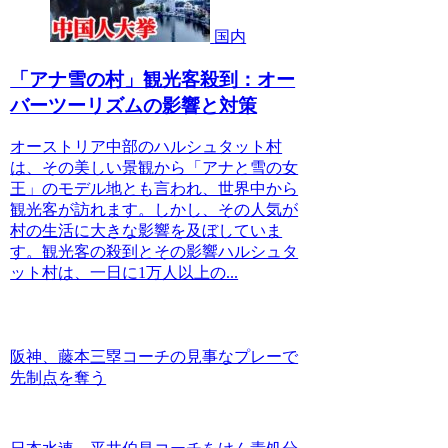
国内
「アナ雪の村」観光客殺到：オー
バーツーリズムの影響と対策
オーストリア中部のハルシュタット村
は、その美しい景観から「アナと雪の女
王」のモデル地とも言われ、世界中から
観光客が訪れます。しかし、その人気が
村の生活に大きな影響を及ぼしていま
す。観光客の殺到とその影響ハルシュタ
ット村は、一日に1万人以上の...
阪神、藤本三塁コーチの見事なプレーで
先制点を奪う