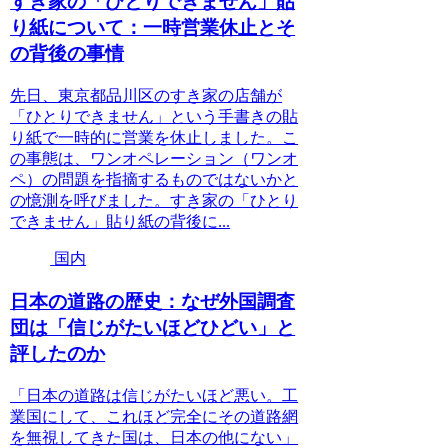
すき家の「ひとりできません」貼
り紙について：一時営業休止とそ
の背後の事情
先日、東京都品川区のすき家の店舗が
「ひとりできません」という手書きの貼
り紙で一時的に営業を休止しました。こ
の事態は、ワンオペレーション（ワンオ
ペ）の問題を指摘するものではないかと
の憶測を呼びました。すき家の「ひとり
できません」貼り紙の背後に...
国内
日本の道路の歴史：なぜ外国調査
団は「信じがたいほどひどい」と
評したのか
「日本の道路は信じがたいほど悪い。工
業国にして、これほど完全にその道路網
を無視してきた国は、日本の他にない」