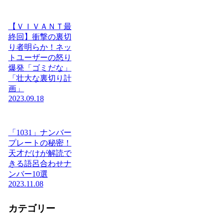
【ＶＩＶＡＮＴ最
終回】衝撃の裏切
り者明らか！ネッ
トユーザーの怒り
爆発「ゴミだな」
「壮大な裏切り計
画」
2023.09.18
「1031」ナンバー
プレートの秘密！
天才だけが解読で
きる語呂合わせナ
ンバー10選
2023.11.08
カテゴリー