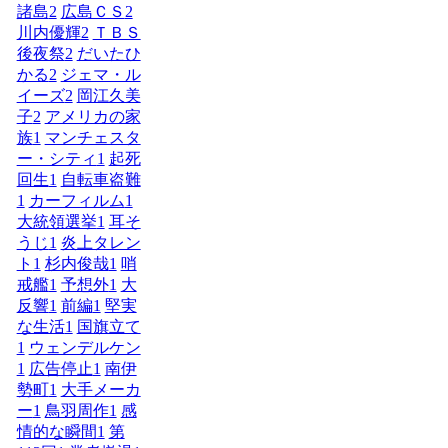
諸島
2
広島ＣＳ
2
川内優輝
2
ＴＢＳ
後夜祭
2
だいたひ
かる
2
ジェマ・ル
イーズ
2
岡江久美
子
2
アメリカの家
族
1
マンチェスタ
ー・シティ
1
起死
回生
1
自転車盗難
1
カーフィルム
1
大統領選挙
1
耳そ
うじ
1
炎上タレン
ト
1
杉内俊哉
1
哨
戒艦
1
予想外
1
大
反響
1
前編
1
堅実
な生活
1
国旗立て
1
ウェンデルケン
1
広告停止
1
南伊
勢町
1
大手メーカ
ー
1
鳥羽周作
1
感
情的な瞬間
1
第