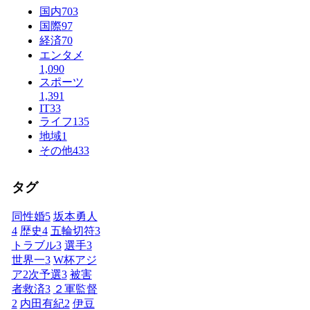
国内
703
国際
97
経済
70
エンタメ
1,090
スポーツ
1,391
IT
33
ライフ
135
地域
1
その他
433
タグ
同性婚
5
坂本勇人
4
歴史
4
五輪切符
3
トラブル
3
選手
3
世界一
3
W杯アジ
ア2次予選
3
被害
者救済
3
２軍監督
2
内田有紀
2
伊豆