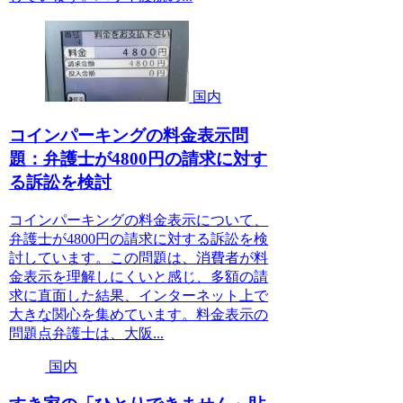
国内
コインパーキングの料金表示問
題：弁護士が4800円の請求に対す
る訴訟を検討
コインパーキングの料金表示について、
弁護士が4800円の請求に対する訴訟を検
討しています。この問題は、消費者が料
金表示を理解しにくいと感じ、多額の請
求に直面した結果、インターネット上で
大きな関心を集めています。料金表示の
問題点弁護士は、大阪...
国内