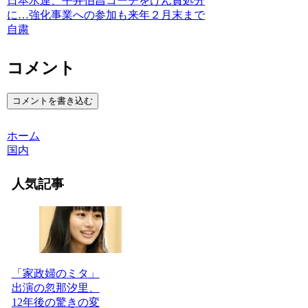
日本水連、平井伯昌コーチをけん責処分
に…強化事業への参加も来年２月末まで
自粛
コメント
コメントを書き込む
ホーム
国内
人気記事
「家政婦のミタ」
出演の忽那汐里、
12年後の驚きの変