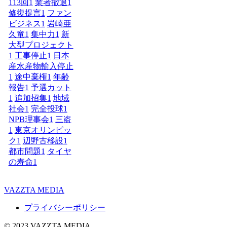
113回
1
業者撤退
1
修復提言
1
ファン
ビジネス
1
岩崎亜
久竜
1
集中力
1
新
大型プロジェクト
1
工事停止
1
日本
産水産物輸入停止
1
途中棄権
1
年齢
報告
1
予選カット
1
追加招集
1
地域
社会
1
完全投球
1
NPB理事会
1
三盗
1
東京オリンピッ
ク
1
辺野古移設
1
都市問題
1
タイヤ
の寿命
1
VAZZTA MEDIA
プライバシーポリシー
© 2023 VAZZTA MEDIA.