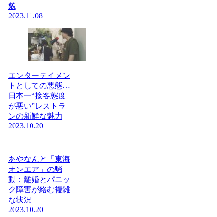
貌
2023.11.08
エンターテイメン
トとしての悪態…
日本一“接客態度
が悪い”レストラ
ンの新鮮な魅力
2023.10.20
あやなんと「東海
オンエア」の騒
動：離婚とパニッ
ク障害が絡む複雑
な状況
2023.10.20