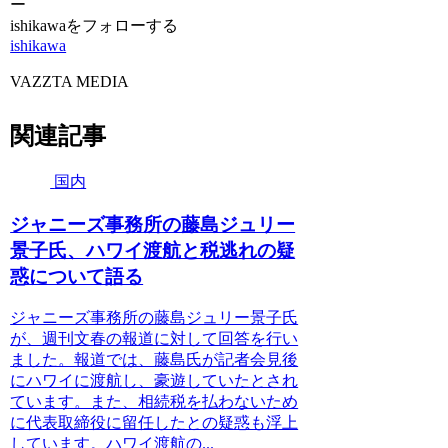
ー
ishikawaをフォローする
ishikawa
VAZZTA MEDIA
関連記事
国内
ジャニーズ事務所の藤島ジュリー
景子氏、ハワイ渡航と税逃れの疑
惑について語る
ジャニーズ事務所の藤島ジュリー景子氏
が、週刊文春の報道に対して回答を行い
ました。報道では、藤島氏が記者会見後
にハワイに渡航し、豪遊していたとされ
ています。また、相続税を払わないため
に代表取締役に留任したとの疑惑も浮上
しています。ハワイ渡航の...