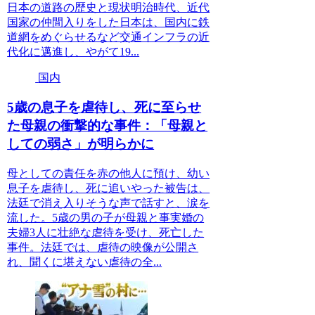
日本の道路の歴史と現状明治時代、近代
国家の仲間入りをした日本は、国内に鉄
道網をめぐらせるなど交通インフラの近
代化に邁進し、やがて19...
国内
5歳の息子を虐待し、死に至らせ
た母親の衝撃的な事件：「母親と
しての弱さ」が明らかに
母としての責任を赤の他人に預け、幼い
息子を虐待し、死に追いやった被告は、
法廷で消え入りそうな声で話すと、涙を
流した。5歳の男の子が母親と事実婚の
夫婦3人に壮絶な虐待を受け、死亡した
事件。法廷では、虐待の映像が公開さ
れ、聞くに堪えない虐待の全...