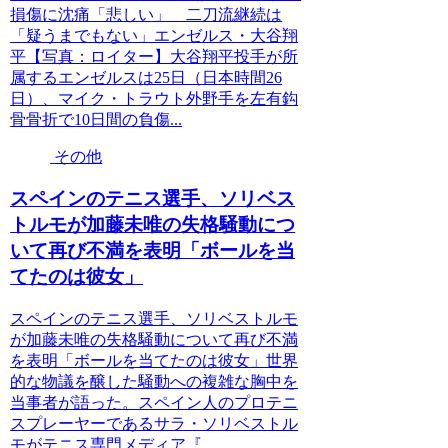
損傷に沈痛「悲しい」 二刀流継続は
「疑うまでもない」エンゼルス・大谷翔
平【写真：ロイター】大谷翔平投手が所
属するエンゼルスは25日（日本時間26
日）、マイク・トラウト外野手を左有鈎
骨骨折で10日間の負傷...
その他
スペインのテニス選手、ソリベス
トルモが加藤未唯の失格騒動につ
いて再び不満を表明「ボールを当
てたのは彼女」
スペインのテニス選手、ソリベストルモ
が加藤未唯の失格騒動について再び不満
を表明「ボールを当てたのは彼女」世界
的な物議を醸した騒動への複雑な胸中を
当事者が語った。スペイン人のプロテニ
スプレーヤーであるサラ・ソリベストル
モがテニス専門メディア『...