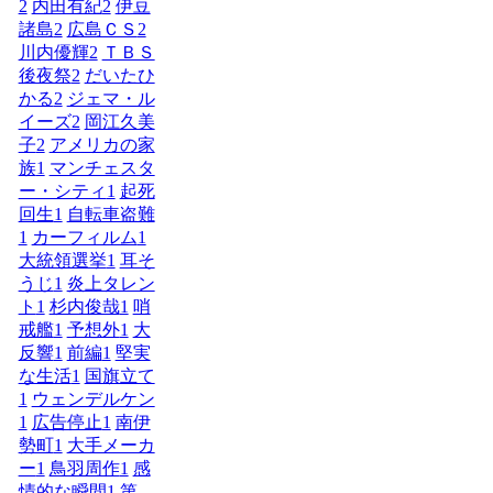
2
内田有紀
2
伊豆
諸島
2
広島ＣＳ
2
川内優輝
2
ＴＢＳ
後夜祭
2
だいたひ
かる
2
ジェマ・ル
イーズ
2
岡江久美
子
2
アメリカの家
族
1
マンチェスタ
ー・シティ
1
起死
回生
1
自転車盗難
1
カーフィルム
1
大統領選挙
1
耳そ
うじ
1
炎上タレン
ト
1
杉内俊哉
1
哨
戒艦
1
予想外
1
大
反響
1
前編
1
堅実
な生活
1
国旗立て
1
ウェンデルケン
1
広告停止
1
南伊
勢町
1
大手メーカ
ー
1
鳥羽周作
1
感
情的な瞬間
1
第