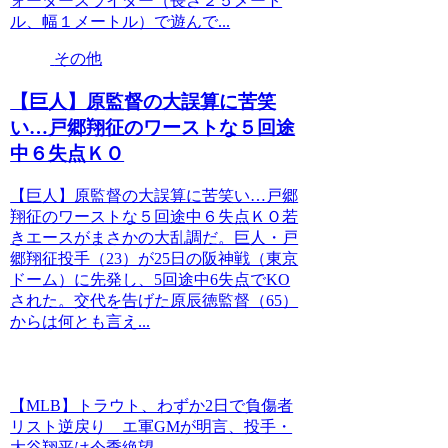
ォータースライダー（長さ２５メート
ル、幅１メートル）で遊んで...
その他
【巨人】原監督の大誤算に苦笑
い…戸郷翔征のワーストな５回途
中６失点ＫＯ
【巨人】原監督の大誤算に苦笑い…戸郷
翔征のワーストな５回途中６失点ＫＯ若
きエースがまさかの大乱調だ。巨人・戸
郷翔征投手（23）が25日の阪神戦（東京
ドーム）に先発し、5回途中6失点でKO
された。交代を告げた原辰徳監督（65）
からは何とも言え...
【MLB】トラウト、わずか2日で負傷者
リスト逆戻り エ軍GMが明言、投手・
大谷翔平は今季絶望