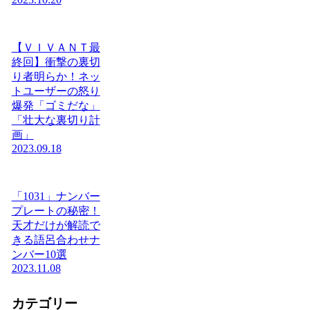
【ＶＩＶＡＮＴ最
終回】衝撃の裏切
り者明らか！ネッ
トユーザーの怒り
爆発「ゴミだな」
「壮大な裏切り計
画」
2023.09.18
「1031」ナンバー
プレートの秘密！
天才だけが解読で
きる語呂合わせナ
ンバー10選
2023.11.08
カテゴリー