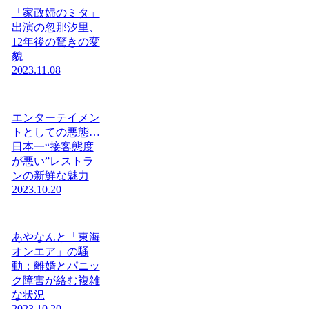
「家政婦のミタ」
出演の忽那汐里、
12年後の驚きの変
貌
2023.11.08
エンターテイメン
トとしての悪態…
日本一“接客態度
が悪い”レストラ
ンの新鮮な魅力
2023.10.20
あやなんと「東海
オンエア」の騒
動：離婚とパニッ
ク障害が絡む複雑
な状況
2023.10.20