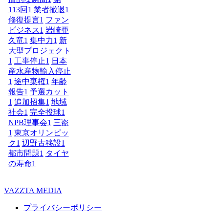
113回
1
業者撤退
1
修復提言
1
ファン
ビジネス
1
岩崎亜
久竜
1
集中力
1
新
大型プロジェクト
1
工事停止
1
日本
産水産物輸入停止
1
途中棄権
1
年齢
報告
1
予選カット
1
追加招集
1
地域
社会
1
完全投球
1
NPB理事会
1
三盗
1
東京オリンピッ
ク
1
辺野古移設
1
都市問題
1
タイヤ
の寿命
1
VAZZTA MEDIA
プライバシーポリシー