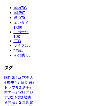
国内
703
国際
97
経済
70
エンタメ
1,090
スポーツ
1,391
IT
33
ライフ
135
地域
1
その他
433
タグ
同性婚
5
坂本勇人
4
歴史
4
五輪切符
3
トラブル
3
選手
3
世界一
3
W杯アジ
ア2次予選
3
被害
者救済
3
２軍監督