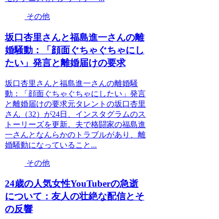
その他
坂口杏里さんと福島進一さんの離
婚騒動：「顔面ぐちゃぐちゃにし
たい」発言と離婚届けの要求
坂口杏里さんと福島進一さんの離婚騒
動：「顔面ぐちゃぐちゃにしたい」発言
と離婚届けの要求元タレントの坂口杏里
さん（32）が24日、インスタグラムのス
トーリーズを更新。夫で格闘家の福島進
一さんとなんらかのトラブルがあり、離
婚騒動になっていること...
その他
24歳の人気女性YouTuberの急逝
について：友人の壮絶な配信とそ
の反響