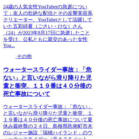
24歳の人気女性YouTuberの急逝につい
て：友人の壮絶な配信とその反響美容系
クリエーター、YouTuberとして活躍して
いた五彩緋夏（ごさい・ひな）さん
（24）が2023年8月17日に急逝したこと
を受け、公私ともに親交のあった女性
You...
その他
ウォータースライダー事故：「危
ない」と言いながら滑り降りた児
童と衝突、１１９番は４０分後の
死亡事故について
ウォータースライダー事故：「危ない」
と言いながら滑り降りた児童と衝突、１
１９番は４０分後の死亡事故について夏
休み最終盤の２４日、島根県邑南町市木
のレジャー施設「瑞穂ハイランド」のウ