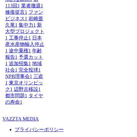
113回
1
業者撤退
1
修復提言
1
ファン
ビジネス
1
岩崎亜
久竜
1
集中力
1
新
大型プロジェクト
1
工事停止
1
日本
産水産物輸入停止
1
途中棄権
1
年齢
報告
1
予選カット
1
追加招集
1
地域
社会
1
完全投球
1
NPB理事会
1
三盗
1
東京オリンピッ
ク
1
辺野古移設
1
都市問題
1
タイヤ
の寿命
1
VAZZTA MEDIA
プライバシーポリシー