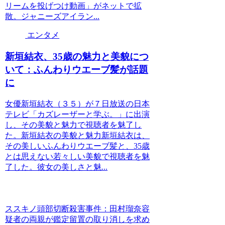
リームを投げつけ動画」がネットで拡
散。ジャニーズアイラン...
エンタメ
新垣結衣、35歳の魅力と美貌につ
いて：ふんわりウエーブ髪が話題
に
女優新垣結衣（３５）が７日放送の日本
テレビ「カズレーザーと学ぶ。」に出演
し、その美貌と魅力で視聴者を魅了し
た。新垣結衣の美貌と魅力新垣結衣は、
その美しいふんわりウエーブ髪と、35歳
とは思えない若々しい美貌で視聴者を魅
了した。彼女の美しさと魅...
ススキノ頭部切断殺害事件：田村瑠奈容
疑者の両親が鑑定留置の取り消しを求め