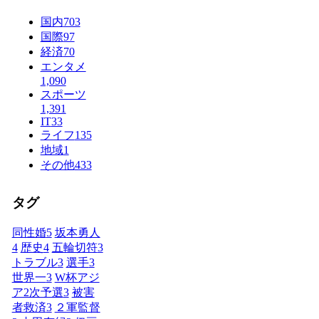
国内
703
国際
97
経済
70
エンタメ
1,090
スポーツ
1,391
IT
33
ライフ
135
地域
1
その他
433
タグ
同性婚
5
坂本勇人
4
歴史
4
五輪切符
3
トラブル
3
選手
3
世界一
3
W杯アジ
ア2次予選
3
被害
者救済
3
２軍監督