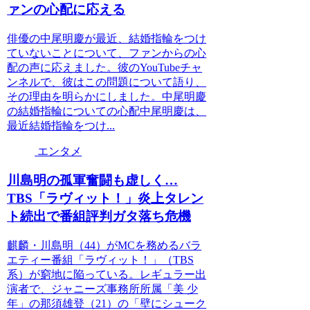
ァンの心配に応える
俳優の中尾明慶が最近、結婚指輪をつけ
ていないことについて、ファンからの心
配の声に応えました。彼のYouTubeチャ
ンネルで、彼はこの問題について語り、
その理由を明らかにしました。中尾明慶
の結婚指輪についての心配中尾明慶は、
最近結婚指輪をつけ...
エンタメ
川島明の孤軍奮闘も虚しく…
TBS「ラヴィット！」炎上タレン
ト続出で番組評判ガタ落ち危機
麒麟・川島明（44）がMCを務めるバラ
エティー番組「ラヴィット！」（TBS
系）が窮地に陥っている。レギュラー出
演者で、ジャニーズ事務所所属「美 少
年」の那須雄登（21）の「壁にシューク