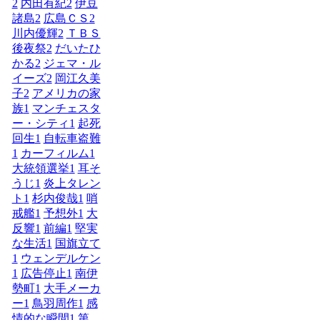
2
内田有紀
2
伊豆
諸島
2
広島ＣＳ
2
川内優輝
2
ＴＢＳ
後夜祭
2
だいたひ
かる
2
ジェマ・ル
イーズ
2
岡江久美
子
2
アメリカの家
族
1
マンチェスタ
ー・シティ
1
起死
回生
1
自転車盗難
1
カーフィルム
1
大統領選挙
1
耳そ
うじ
1
炎上タレン
ト
1
杉内俊哉
1
哨
戒艦
1
予想外
1
大
反響
1
前編
1
堅実
な生活
1
国旗立て
1
ウェンデルケン
1
広告停止
1
南伊
勢町
1
大手メーカ
ー
1
鳥羽周作
1
感
情的な瞬間
1
第