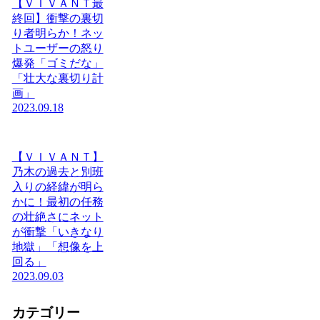
【ＶＩＶＡＮＴ最
終回】衝撃の裏切
り者明らか！ネッ
トユーザーの怒り
爆発「ゴミだな」
「壮大な裏切り計
画」
2023.09.18
【ＶＩＶＡＮＴ】
乃木の過去と別班
入りの経緯が明ら
かに！最初の任務
の壮絶さにネット
が衝撃「いきなり
地獄」「想像を上
回る」
2023.09.03
カテゴリー