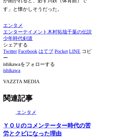
が開かれると、必ず川鉄（体育館）で
す」と懐かしそうだった。
エンタメ
エンターテイメント
木村拓哉
千葉の伝説
少年時代
剣道
シェアする
Twitter
Facebook
はてブ
Pocket
LINE
コピ
ー
ishikawaをフォローする
ishikawa
VAZZTA MEDIA
関連記事
エンタメ
ＹＯＵのコメンテーター時代の苦
労とクビになった理由