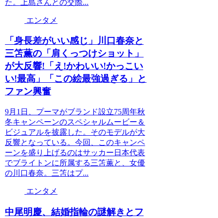
た。上島さんとの交際...
エンタメ
「身長差がいい感じ」川口春奈と
三笘薫の「肩くっつけショット」
が大反響!「え!かわいい!かっこい
い!最高」「この絵最強過ぎる」と
ファン興奮
9月1日、プーマがブランド設立75周年秋
冬キャンペーンのスペシャルムービー＆
ビジュアルを披露した。そのモデルが大
反響となっている。今回、このキャンペ
ーンを盛り上げるのはサッカー日本代表
でブライトンに所属する三笘薫と、女優
の川口春奈。三笘はプ...
エンタメ
中尾明慶、結婚指輪の謎解きとフ