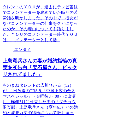
タレントのＹＯＵが、過去にテレビ番組
でコメンテーターを務めていた時期の苦
労話を明かしました。その中で、彼女が
なぜコメンテーターの仕事をクビになっ
たのか、その理由についても語りまし
た。ＹＯＵのコメンテーター時代ＹＯＵ
は、コメンテーターとして活...
エンタメ
上島竜兵さんの妻が婚約指輪の真
実を初告白「宝石屋さん、ビック
リされてました」
ものまねタレントの広川ひかる（52）
が、1日放送のTBS系「中居正広の金ス
マスペシャル」（金曜後8・00）に出演
し、昨年5月に死去した夫の「ダチョウ
倶楽部」上島竜兵さん（享年61）との婚
約と波瀾万丈の結婚について振り返っ