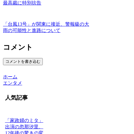
最高裁に特別抗告
「台風13号」が関東に接近、警報級の大
雨の可能性と進路について
コメント
コメントを書き込む
ホーム
エンタメ
人気記事
「家政婦のミタ」
出演の忽那汐里、
12年後の驚きの変