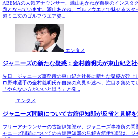
ABEMAの人気アナウンサー、瀧山あかねが自身のインスタ
題となっています。瀧山あかね、ゴルフウエアで魅せるスタ
超ミニ丈のゴルフウエア姿...
エンタメ
ジャニーズの新たな疑惑：金村義明氏が東山紀之社
先日、ジャニーズ事務所の東山紀之社長に新たな疑惑が浮上
ロ野球選手の金村義明氏が自身の意見を述べ、注目を集めて
「やらない方がいいと思う」と発...
エンタメ
ジャニーズ問題について古舘伊知郎が反省と見解を
フリーアナウンサーの古舘伊知郎が、ジャニーズ事務所の問
ャニーズ問題についての古舘伊知郎の見解古舘伊知郎は、ジ