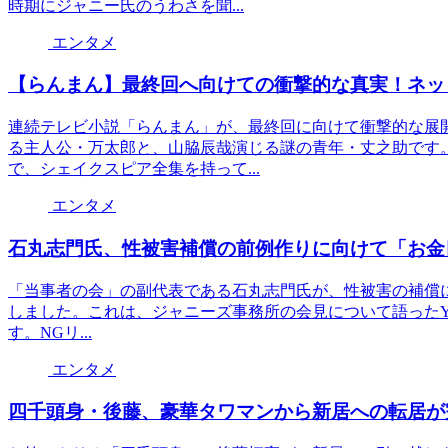
時期にジャニー氏のうわさを聞...
エンタメ
【らんまん】最終回へ向けての衝撃的な真実！ネッ
連続テレビ小説「らんまん」が、最終回に向けて衝撃的な展
る主人公・万太郎と、山脇辰哉演じる謎の青年・丈之助です
で、シェイクスピア全集を持って...
エンタメ
石丸志門氏、性被害補償の前例作りに向けて「お金
「当事者の会」の副代表である石丸志門氏が、性被害の補償
しました。これは、ジャニーズ事務所の会見について語ったYouT
す。NGリ...
エンタメ
四千頭身・後藤、豪華タワマンから新居への転居が