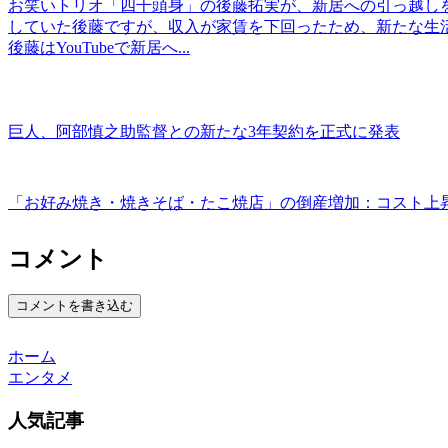
お笑いトリオ「四千頭身」の後藤拓実が、新居への引っ越し
していた後藤ですが、収入が家賃を下回ったため、新たな生
後藤はYouTubeで新居へ...
巨人、阿部慎之助監督との新たな3年契約を正式に発表
「お好み焼き・焼きそば・たこ焼店」の倒産増加：コスト上
コメント
コメントを書き込む
ホーム
エンタメ
人気記事