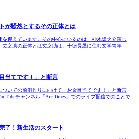
トが騒然とするその正体とは
開を迎えています。その中心にいるのは、神木隆之介演じ
。丈之助の正体とは丈之助は、十徳長屋に住む文学青年
目当てです！」と断言
についての前例作りに向けて「お金目当てです！」と断言
ubeチャンネル「Arc Times」でのライブ配信でのことで
完了！新生活のスタート