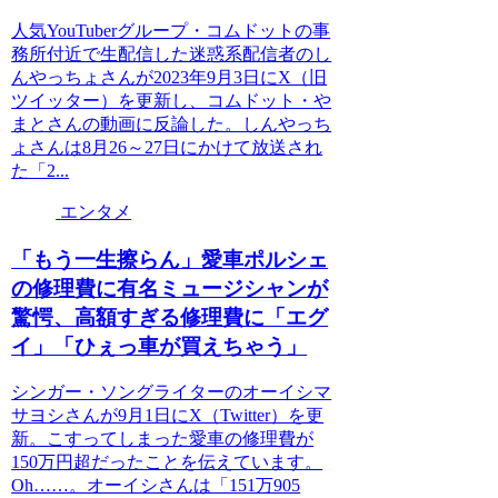
人気YouTuberグループ・コムドットの事
務所付近で生配信した迷惑系配信者のし
んやっちょさんが2023年9月3日にX（旧
ツイッター）を更新し、コムドット・や
まとさんの動画に反論した。しんやっち
ょさんは8月26～27日にかけて放送され
た「2...
エンタメ
「もう一生擦らん」愛車ポルシェ
の修理費に有名ミュージシャンが
驚愕、高額すぎる修理費に「エグ
イ」「ひぇっ車が買えちゃう」
シンガー・ソングライターのオーイシマ
サヨシさんが9月1日にX（Twitter）を更
新。こすってしまった愛車の修理費が
150万円超だったことを伝えています。
Oh……。オーイシさんは「151万905