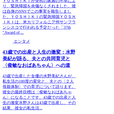
ＹＯＳＨＩＫＩが突然の家族の不幸によ
り、緊急帰国を余儀なくされました。彼
は自身のSNSでこの事実を報告しまし
た。ＹＯＳＨＩＫＩの緊急帰国ＹＯＳＨ
ＩＫＩは、米カリフォルニア州サンフラ
ンシスコで行われる予定だった「37th
"Award of ...
エンタメ
43歳での出産と人生の激変：水野
美紀が語る、夫との共同育児と
〈俊敏なおばあちゃん〉への道
43歳で出産した女優の水野美紀さんが、
私生活の180度の変化と、夫との〈２人
母親体制〉での育児について語ります。
彼女の最終目標は〈俊敏なおばあちゃ
ん〉になることです。43歳での出産と人
生の激変水野さんは43歳で出産し、その
結果、彼女の私生活...