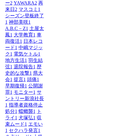
ー
2
YAWARA
2
再
来日
2
マスコミ
1
シーズン登板終了
1
神部美咲
1
A.B.C－Z
1
土屋太
鳳
1
大学教育
1
車
両復活
1
日本レコ
ード
1
中嶋マジッ
ク
1
電気ケトル
1
地方生活
1
羽生結
弦
1
退院報告
1
歴
史的な攻撃
1
県大
会
1
提言
1
頭痛
1
早期復帰
1
公開謝
罪
1
モニター
1
サ
ントリー新浪社長
1
指導者資格停止
処分
1
蟷螂襲
1
ト
ライ
1
犬塚弘
1
収
束ムード
1
エモい
1
セクハラ発言
1