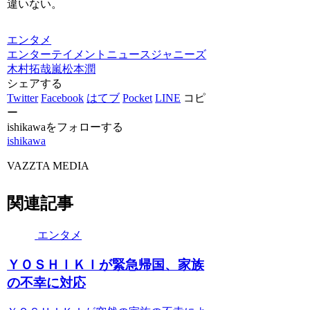
違いない。
エンタメ
エンターテイメントニュース
ジャニーズ
木村拓哉
嵐
松本潤
シェアする
Twitter
Facebook
はてブ
Pocket
LINE
コピ
ー
ishikawaをフォローする
ishikawa
VAZZTA MEDIA
関連記事
エンタメ
ＹＯＳＨＩＫＩが緊急帰国、家族
の不幸に対応