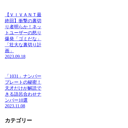
【ＶＩＶＡＮＴ最
終回】衝撃の裏切
り者明らか！ネッ
トユーザーの怒り
爆発「ゴミだな」
「壮大な裏切り計
画」
2023.09.18
「1031」ナンバー
プレートの秘密！
天才だけが解読で
きる語呂合わせナ
ンバー10選
2023.11.08
カテゴリー