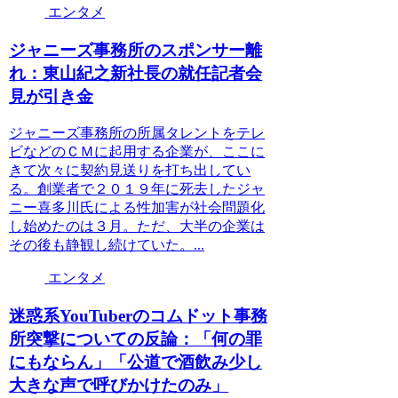
エンタメ
ジャニーズ事務所のスポンサー離
れ：東山紀之新社長の就任記者会
見が引き金
ジャニーズ事務所の所属タレントをテレ
ビなどのＣＭに起用する企業が、ここに
きて次々に契約見送りを打ち出してい
る。創業者で２０１９年に死去したジャ
ニー喜多川氏による性加害が社会問題化
し始めたのは３月。ただ、大半の企業は
その後も静観し続けていた。...
エンタメ
迷惑系YouTuberのコムドット事務
所突撃についての反論：「何の罪
にもならん」「公道で酒飲み少し
大きな声で呼びかけたのみ」