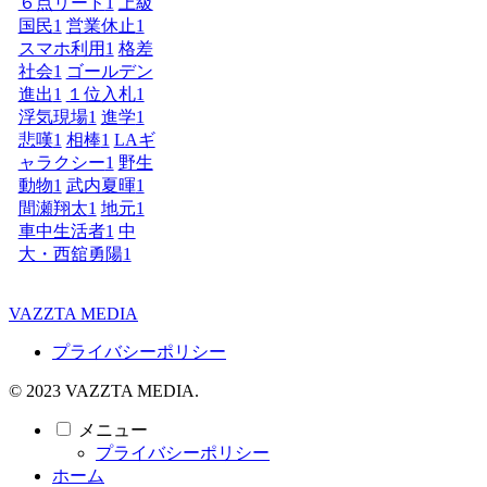
６点リード
1
上級
国民
1
営業休止
1
スマホ利用
1
格差
社会
1
ゴールデン
進出
1
１位入札
1
浮気現場
1
進学
1
悲嘆
1
相棒
1
LAギ
ャラクシー
1
野生
動物
1
武内夏暉
1
間瀬翔太
1
地元
1
車中生活者
1
中
大・西舘勇陽
1
VAZZTA MEDIA
プライバシーポリシー
© 2023 VAZZTA MEDIA.
メニュー
プライバシーポリシー
ホーム