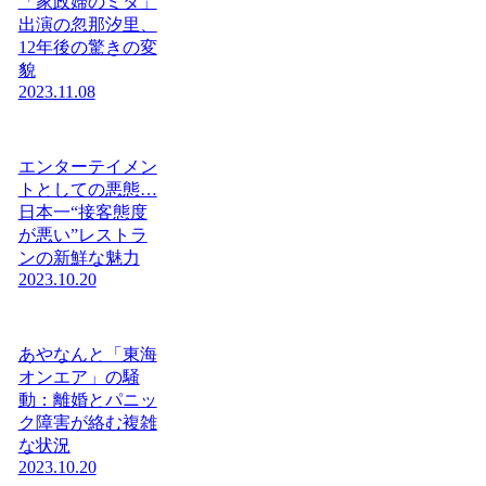
「家政婦のミタ」
出演の忽那汐里、
12年後の驚きの変
貌
2023.11.08
エンターテイメン
トとしての悪態…
日本一“接客態度
が悪い”レストラ
ンの新鮮な魅力
2023.10.20
あやなんと「東海
オンエア」の騒
動：離婚とパニッ
ク障害が絡む複雑
な状況
2023.10.20