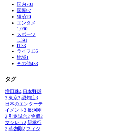
国内
703
国際
97
経済
70
エンタメ
1,090
スポーツ
1,391
IT
33
ライフ
135
地域
1
その他
433
タグ
増田珠
4
日本野球
3
東京
3
認知症
3
日本のエンターテ
イメント
3
長渕剛
2
引退試合
2
物価
2
マシレワ
2
親孝行
2
草彅剛
2
フィジ