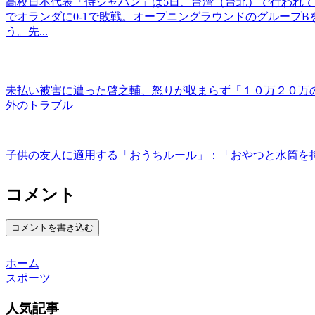
高校日本代表「侍ジャパン」は5日、台湾（台北）で行われている「
でオランダに0-1で敗戦。オープニングラウンドのグループB
う。先...
未払い被害に遭った啓之輔、怒りが収まらず「１０万２０万
外のトラブル
子供の友人に適用する「おうちルール」：「おやつと水筒を
コメント
コメントを書き込む
ホーム
スポーツ
人気記事