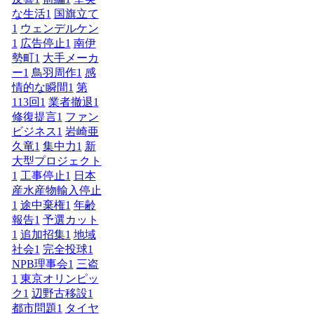
な生活
1
国旗立て
1
ウェンデルケン
1
広告停止
1
南伊
勢町
1
大手メーカ
ー
1
鳥羽周作
1
感
情的な瞬間
1
第
113回
1
業者撤退
1
修復提言
1
ファン
ビジネス
1
岩崎亜
久竜
1
集中力
1
新
大型プロジェクト
1
工事停止
1
日本
産水産物輸入停止
1
途中棄権
1
年齢
報告
1
予選カット
1
追加招集
1
地域
社会
1
完全投球
1
NPB理事会
1
三盗
1
東京オリンピッ
ク
1
辺野古移設
1
都市問題
1
タイヤ