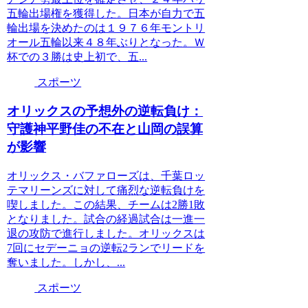
五輪出場権を獲得した。日本が自力で五
輪出場を決めたのは１９７６年モントリ
オール五輪以来４８年ぶりとなった。Ｗ
杯での３勝は史上初で、五...
スポーツ
オリックスの予想外の逆転負け：
守護神平野佳の不在と山岡の誤算
が影響
オリックス・バファローズは、千葉ロッ
テマリーンズに対して痛烈な逆転負けを
喫しました。この結果、チームは2勝1敗
となりました。試合の経過試合は一進一
退の攻防で進行しました。オリックスは
7回にセデーニョの逆転2ランでリードを
奪いました。しかし、...
スポーツ