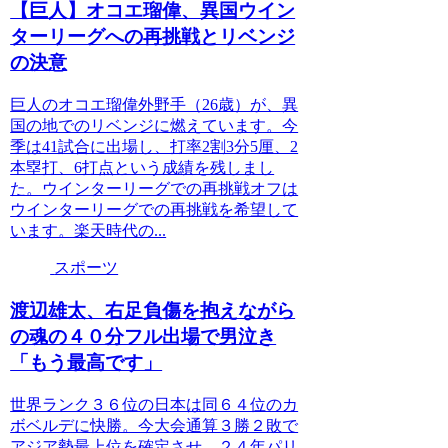
【巨人】オコエ瑠偉、異国ウイン
ターリーグへの再挑戦とリベンジ
の決意
巨人のオコエ瑠偉外野手（26歳）が、異
国の地でのリベンジに燃えています。今
季は41試合に出場し、打率2割3分5厘、2
本塁打、6打点という成績を残しまし
た。ウインターリーグでの再挑戦オフは
ウインターリーグでの再挑戦を希望して
います。楽天時代の...
スポーツ
渡辺雄太、右足負傷を抱えながら
の魂の４０分フル出場で男泣き
「もう最高です」
世界ランク３６位の日本は同６４位のカ
ボベルデに快勝。今大会通算３勝２敗で
アジア勢最上位を確定させ、２４年パリ