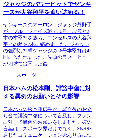
ジャッジのパワーヒットでヤンキ
ースが大谷翔平を追い詰める！
ヤンキースのアーロン・ジャッジ外野手
が、ブルージェイズ戦で36号、37号と2
本の本塁打を放ち、エンゼルスの大谷翔
平との差を7本に縮めました。ジャッジ
の強烈な打撃ジャッジの36号本塁打は4
回に放たれました。先頭のラメーヒュー
が四球で出塁した後...
スポーツ
日本ハムの松本剛、誹謗中傷に対
する異例のお願いとその影響
日本ハムの松本剛選手が、試合後のお立
ち台で誹謗中傷について言及し、ファン
に対して異例のお願いをしました。彼の
言葉は、スポーツ界だけでなく、SNSを
通じたコミュニケーションのあり方につ