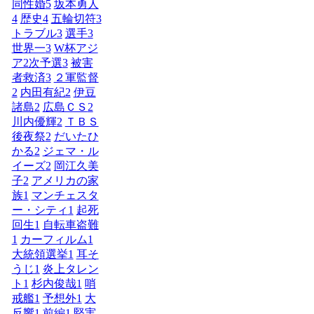
同性婚
5
坂本勇人
4
歴史
4
五輪切符
3
トラブル
3
選手
3
世界一
3
W杯アジ
ア2次予選
3
被害
者救済
3
２軍監督
2
内田有紀
2
伊豆
諸島
2
広島ＣＳ
2
川内優輝
2
ＴＢＳ
後夜祭
2
だいたひ
かる
2
ジェマ・ル
イーズ
2
岡江久美
子
2
アメリカの家
族
1
マンチェスタ
ー・シティ
1
起死
回生
1
自転車盗難
1
カーフィルム
1
大統領選挙
1
耳そ
うじ
1
炎上タレン
ト
1
杉内俊哉
1
哨
戒艦
1
予想外
1
大
反響
1
前編
1
堅実