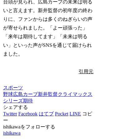
台頭が見られ、広島カープの未来は明る
いと言えます。新井監督の初年度の終わ
りに、ファンからは多くのねぎらいの声
が寄せられました。「よー頑張った」
「来年は期待してます」「未来は明る
い」といった声がSNSを通じて届けられ
ました。
引用元
スポーツ
野球
広島カープ
新井監督
クライマックス
シリーズ
期待
シェアする
Twitter
Facebook
はてブ
Pocket
LINE
コピ
ー
ishikawaをフォローする
ishikawa