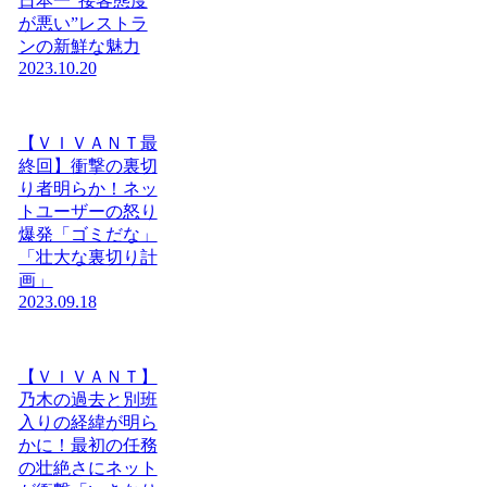
日本一“接客態度
が悪い”レストラ
ンの新鮮な魅力
2023.10.20
【ＶＩＶＡＮＴ最
終回】衝撃の裏切
り者明らか！ネッ
トユーザーの怒り
爆発「ゴミだな」
「壮大な裏切り計
画」
2023.09.18
【ＶＩＶＡＮＴ】
乃木の過去と別班
入りの経緯が明ら
かに！最初の任務
の壮絶さにネット