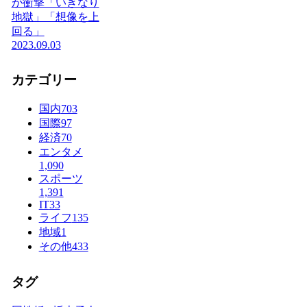
が衝撃「いきなり
地獄」「想像を上
回る」
2023.09.03
カテゴリー
国内
703
国際
97
経済
70
エンタメ
1,090
スポーツ
1,391
IT
33
ライフ
135
地域
1
その他
433
タグ