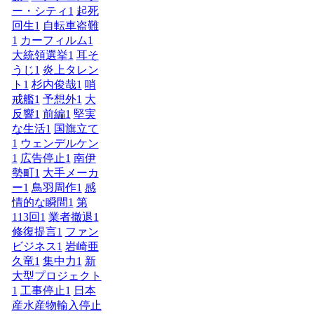
ー・シティ
1
起死
回生
1
自転車盗難
1
カーフィルム
1
大統領選挙
1
耳そ
うじ
1
炎上タレン
ト
1
杉内俊哉
1
哨
戒艦
1
予想外
1
大
反響
1
前編
1
堅実
な生活
1
国旗立て
1
ウェンデルケン
1
広告停止
1
南伊
勢町
1
大手メーカ
ー
1
鳥羽周作
1
感
情的な瞬間
1
第
113回
1
業者撤退
1
修復提言
1
ファン
ビジネス
1
岩崎亜
久竜
1
集中力
1
新
大型プロジェクト
1
工事停止
1
日本
産水産物輸入停止