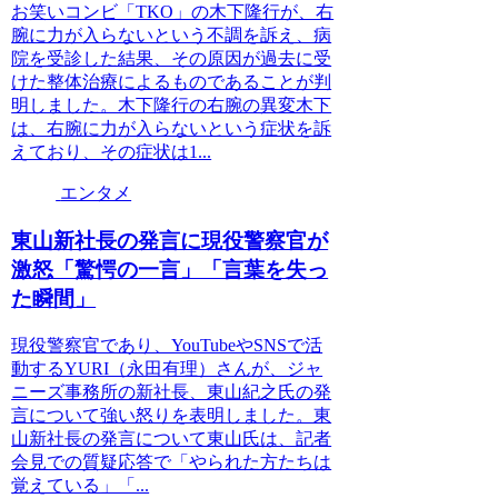
お笑いコンビ「TKO」の木下隆行が、右
腕に力が入らないという不調を訴え、病
院を受診した結果、その原因が過去に受
けた整体治療によるものであることが判
明しました。木下隆行の右腕の異変木下
は、右腕に力が入らないという症状を訴
えており、その症状は1...
エンタメ
東山新社長の発言に現役警察官が
激怒「驚愕の一言」「言葉を失っ
た瞬間」
現役警察官であり、YouTubeやSNSで活
動するYURI（永田有理）さんが、ジャ
ニーズ事務所の新社長、東山紀之氏の発
言について強い怒りを表明しました。東
山新社長の発言について東山氏は、記者
会見での質疑応答で「やられた方たちは
覚えている」「...