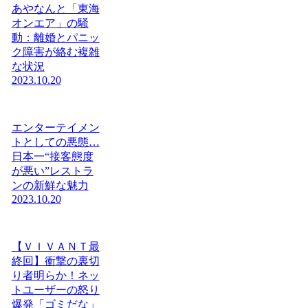
あやなんと「東海
オンエア」の騒
動：離婚とパニッ
ク障害が絡む複雑
な状況
2023.10.20
エンターテイメン
トとしての悪態…
日本一“接客態度
が悪い”レストラ
ンの新鮮な魅力
2023.10.20
【ＶＩＶＡＮＴ最
終回】衝撃の裏切
り者明らか！ネッ
トユーザーの怒り
爆発「ゴミだな」