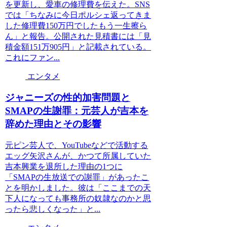
を更新し、愛車の修理費を伝えた。SNS
では「ちなみに今日ポルシェ返ってきま
した修理費150万円でしたもう一生擦ら
ん」と報告。公開された見積書には「見
積金額151万905円」と記載されている。
これにファン...
エンタメ
ジャニーズの性的加害問題と
SMAPの生謝罪：元芸人が吉本を
辞めた理由とその影響
元ピン芸人で、YouTubeなどで活動する
エッグ矢沢さんが、かつて所属していた
吉本興業を退所した理由の1つに
「SMAPの生放送での謝罪」があったこ
とを明かしました。彼は「ここまでの天
下人になっても事務所の奴隷なのかと思
ったら悲しくなった」と...