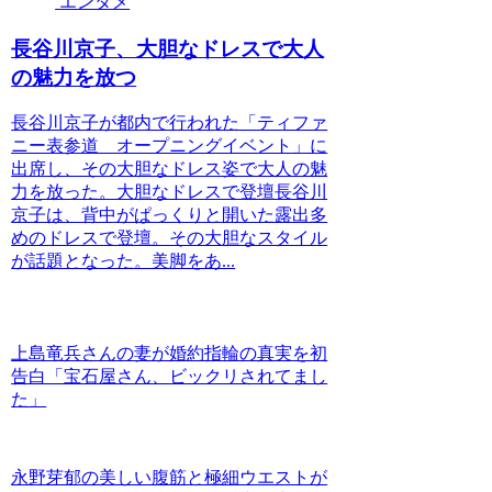
エンタメ
長谷川京子、大胆なドレスで大人
の魅力を放つ
長谷川京子が都内で行われた「ティファ
ニー表参道 オープニングイベント」に
出席し、その大胆なドレス姿で大人の魅
力を放った。大胆なドレスで登壇長谷川
京子は、背中がぱっくりと開いた露出多
めのドレスで登壇。その大胆なスタイル
が話題となった。美脚をあ...
上島竜兵さんの妻が婚約指輪の真実を初
告白「宝石屋さん、ビックリされてまし
た」
永野芽郁の美しい腹筋と極細ウエストが