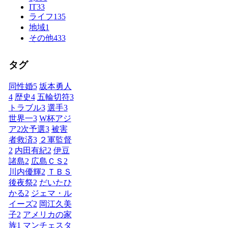
IT
33
ライフ
135
地域
1
その他
433
タグ
同性婚
5
坂本勇人
4
歴史
4
五輪切符
3
トラブル
3
選手
3
世界一
3
W杯アジ
ア2次予選
3
被害
者救済
3
２軍監督
2
内田有紀
2
伊豆
諸島
2
広島ＣＳ
2
川内優輝
2
ＴＢＳ
後夜祭
2
だいたひ
かる
2
ジェマ・ル
イーズ
2
岡江久美
子
2
アメリカの家
族
1
マンチェスタ