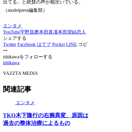
出てる」と絶賛の声が相次いでいる。
（modelpress編集部）
エンタメ
YouTube
宇野昌磨
本田真凜
本田望結
恋人
シェアする
Twitter
Facebook
はてブ
Pocket
LINE
コピ
ー
ishikawaをフォローする
ishikawa
VAZZTA MEDIA
関連記事
エンタメ
TKO木下隆行の右腕異変、原因は
過去の整体治療によるもの