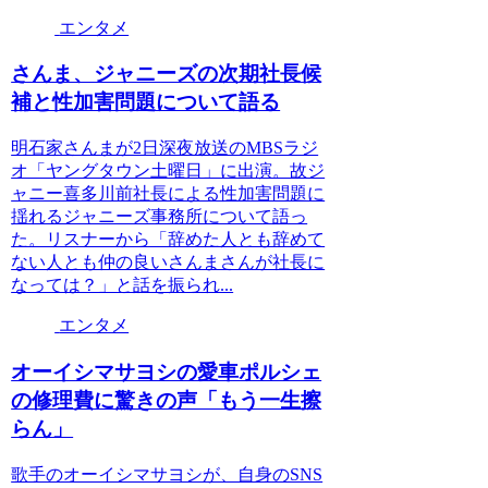
エンタメ
さんま、ジャニーズの次期社長候
補と性加害問題について語る
明石家さんまが2日深夜放送のMBSラジ
オ「ヤングタウン土曜日」に出演。故ジ
ャニー喜多川前社長による性加害問題に
揺れるジャニーズ事務所について語っ
た。リスナーから「辞めた人とも辞めて
ない人とも仲の良いさんまさんが社長に
なっては？」と話を振られ...
エンタメ
オーイシマサヨシの愛車ポルシェ
の修理費に驚きの声「もう一生擦
らん」
歌手のオーイシマサヨシが、自身のSNS