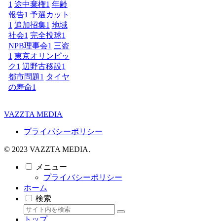
1
途中棄権
1
年齢
報告
1
予選カット
1
追加招集
1
地域
社会
1
完全投球
1
NPB理事会
1
三盗
1
東京オリンピッ
ク
1
辺野古移設
1
都市問題
1
タイヤ
の寿命
1
VAZZTA MEDIA
プライバシーポリシー
© 2023 VAZZTA MEDIA.
メニュー
プライバシーポリシー
ホーム
検索
トップ