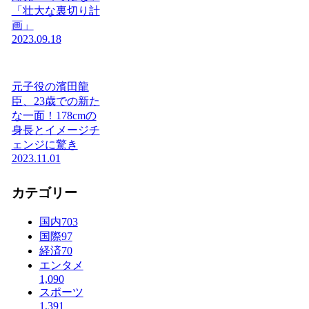
「壮大な裏切り計
画」
2023.09.18
元子役の濱田龍
臣、23歳での新た
な一面！178cmの
身長とイメージチ
ェンジに驚き
2023.11.01
カテゴリー
国内
703
国際
97
経済
70
エンタメ
1,090
スポーツ
1,391