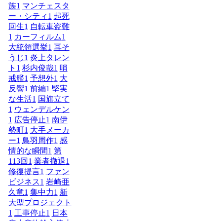
族
1
マンチェスタ
ー・シティ
1
起死
回生
1
自転車盗難
1
カーフィルム
1
大統領選挙
1
耳そ
うじ
1
炎上タレン
ト
1
杉内俊哉
1
哨
戒艦
1
予想外
1
大
反響
1
前編
1
堅実
な生活
1
国旗立て
1
ウェンデルケン
1
広告停止
1
南伊
勢町
1
大手メーカ
ー
1
鳥羽周作
1
感
情的な瞬間
1
第
113回
1
業者撤退
1
修復提言
1
ファン
ビジネス
1
岩崎亜
久竜
1
集中力
1
新
大型プロジェクト
1
工事停止
1
日本