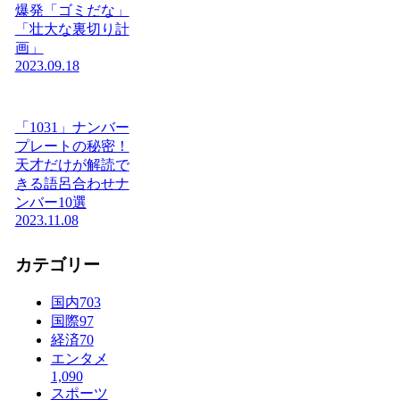
爆発「ゴミだな」
「壮大な裏切り計
画」
2023.09.18
「1031」ナンバー
プレートの秘密！
天才だけが解読で
きる語呂合わせナ
ンバー10選
2023.11.08
カテゴリー
国内
703
国際
97
経済
70
エンタメ
1,090
スポーツ