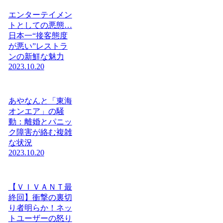
エンターテイメン
トとしての悪態…
日本一“接客態度
が悪い”レストラ
ンの新鮮な魅力
2023.10.20
あやなんと「東海
オンエア」の騒
動：離婚とパニッ
ク障害が絡む複雑
な状況
2023.10.20
【ＶＩＶＡＮＴ最
終回】衝撃の裏切
り者明らか！ネッ
トユーザーの怒り