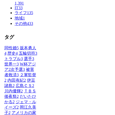
1,391
IT
33
ライフ
135
地域
1
その他
433
タグ
同性婚
5
坂本勇人
4
歴史
4
五輪切符
3
トラブル
3
選手
3
世界一
3
W杯アジ
ア2次予選
3
被害
者救済
3
２軍監督
2
内田有紀
2
伊豆
諸島
2
広島ＣＳ
2
川内優輝
2
ＴＢＳ
後夜祭
2
だいたひ
かる
2
ジェマ・ル
イーズ
2
岡江久美
子
2
アメリカの家