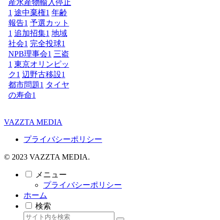
産水産物輸入停止
1
途中棄権
1
年齢
報告
1
予選カット
1
追加招集
1
地域
社会
1
完全投球
1
NPB理事会
1
三盗
1
東京オリンピッ
ク
1
辺野古移設
1
都市問題
1
タイヤ
の寿命
1
VAZZTA MEDIA
プライバシーポリシー
© 2023 VAZZTA MEDIA.
メニュー
プライバシーポリシー
ホーム
検索