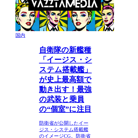
国内
自衛隊の新艦種
「イージス・シ
ステム搭載艦」
が史上最高額で
動き出す！最強
の武装と乗員
の“個室”に注目
防衛省が公開したイー
ジス・システム搭載艦
のイメージCG。防衛省