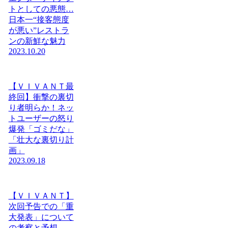
トとしての悪態…
日本一“接客態度
が悪い”レストラ
ンの新鮮な魅力
2023.10.20
【ＶＩＶＡＮＴ最
終回】衝撃の裏切
り者明らか！ネッ
トユーザーの怒り
爆発「ゴミだな」
「壮大な裏切り計
画」
2023.09.18
【ＶＩＶＡＮＴ】
次回予告での「重
大発表」について
の考察と予想