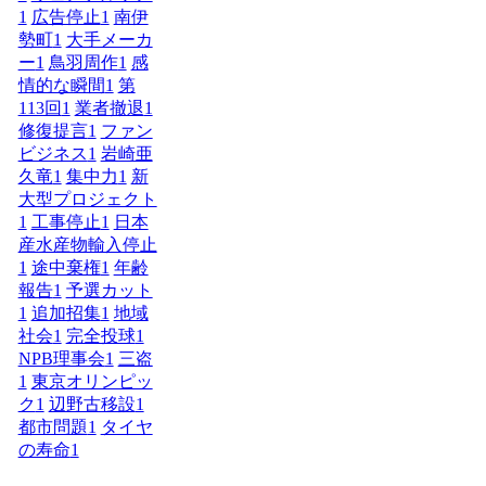
1
広告停止
1
南伊
勢町
1
大手メーカ
ー
1
鳥羽周作
1
感
情的な瞬間
1
第
113回
1
業者撤退
1
修復提言
1
ファン
ビジネス
1
岩崎亜
久竜
1
集中力
1
新
大型プロジェクト
1
工事停止
1
日本
産水産物輸入停止
1
途中棄権
1
年齢
報告
1
予選カット
1
追加招集
1
地域
社会
1
完全投球
1
NPB理事会
1
三盗
1
東京オリンピッ
ク
1
辺野古移設
1
都市問題
1
タイヤ
の寿命
1