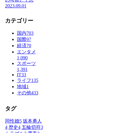
2023.09.01
カテゴリー
国内
703
国際
97
経済
70
エンタメ
1,090
スポーツ
1,391
IT
33
ライフ
135
地域
1
その他
433
タグ
同性婚
5
坂本勇人
4
歴史
4
五輪切符
3