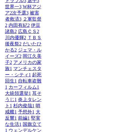
トラブル
3
選手
3
世界一
3
W杯アジ
ア2次予選
3
被害
者救済
3
２軍監督
2
内田有紀
2
伊豆
諸島
2
広島ＣＳ
2
川内優輝
2
ＴＢＳ
後夜祭
2
だいたひ
かる
2
ジェマ・ル
イーズ
2
岡江久美
子
2
アメリカの家
族
1
マンチェスタ
ー・シティ
1
起死
回生
1
自転車盗難
1
カーフィルム
1
大統領選挙
1
耳そ
うじ
1
炎上タレン
ト
1
杉内俊哉
1
哨
戒艦
1
予想外
1
大
反響
1
前編
1
堅実
な生活
1
国旗立て
1
ウェンデルケン