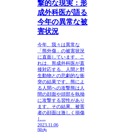
撃的な現実：形
成外科医が語る
今年の異常な被
害状況
今年、我々は異常な
「熊外傷」の被害状況
に直面しています。こ
れは、形成外科医が直
接対応する、人間と野
生動物との悲劇的な衝
突の結果です。熊によ
る人間への攻撃熊は人
間の顔面や頭部を執拗
に攻撃する習性があり
ます。その結果、被害
者の顔面は激しく損傷
し...
2023.11.06
国内