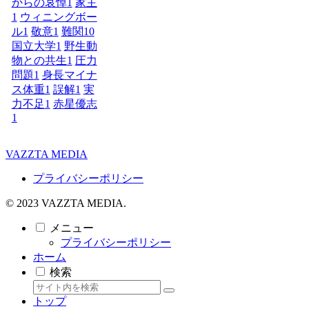
からの哀悼
1
家主
1
ウィニングボー
ル
1
敬意
1
難関10
国立大学
1
野生動
物との共生
1
圧力
問題
1
身長マイナ
ス体重
1
誤解
1
実
力不足
1
赤星優志
1
VAZZTA MEDIA
プライバシーポリシー
© 2023 VAZZTA MEDIA.
メニュー
プライバシーポリシー
ホーム
検索
トップ