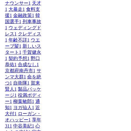
ナウンサー
1
天才
1
大暴走
1
食料支
援
1
金融政策
1
韓
国選手
1
列車事故
1
ウェディングド
レス
1
クレディス
1
年齢不詳
1
ウエ
ーブ髪
1
新しいス
タート
1
千賀健永
1
契約予想
1
野口
恭佑
1
合成なし
1
京都府南丹市
1
サ
ンマ大群
1
命を絶
つ
1
自衛隊
1
賀来
賢人
1
製品パッケ
ージ
1
役満ボディ
ー
1
柳葉敏郎
1
通
知
1
ヨガ仙人
1
近
大付
1
ローガン・
オハッピー
1
享年
31
1
中谷美紀
1
心