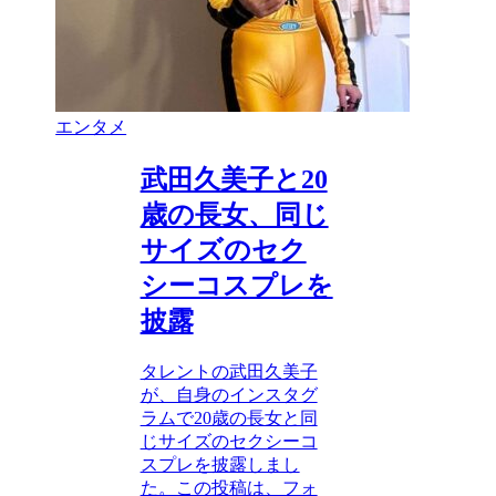
エンタメ
武田久美子と20
歳の長女、同じ
サイズのセク
シーコスプレを
披露
タレントの武田久美子
が、自身のインスタグ
ラムで20歳の長女と同
じサイズのセクシーコ
スプレを披露しまし
た。この投稿は、フォ