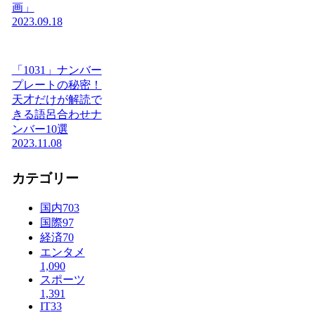
画」
2023.09.18
「1031」ナンバー
プレートの秘密！
天才だけが解読で
きる語呂合わせナ
ンバー10選
2023.11.08
カテゴリー
国内
703
国際
97
経済
70
エンタメ
1,090
スポーツ
1,391
IT
33