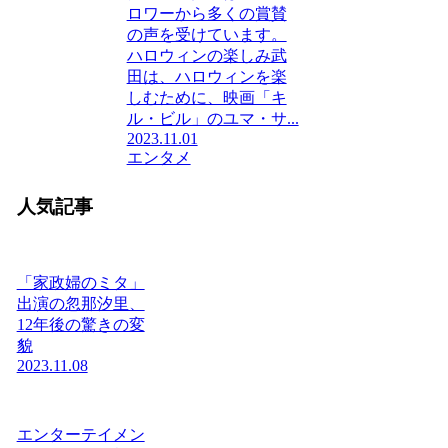
ロワーから多くの賞賛
の声を受けています。
ハロウィンの楽しみ武
田は、ハロウィンを楽
しむために、映画「キ
ル・ビル」のユマ・サ...
2023.11.01
エンタメ
人気記事
「家政婦のミタ」
出演の忽那汐里、
12年後の驚きの変
貌
2023.11.08
エンターテイメン