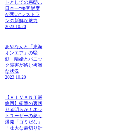
トとしての悪態…
日本一“接客態度
が悪い”レストラ
ンの新鮮な魅力
2023.10.20
あやなんと「東海
オンエア」の騒
動：離婚とパニッ
ク障害が絡む複雑
な状況
2023.10.20
【ＶＩＶＡＮＴ最
終回】衝撃の裏切
り者明らか！ネッ
トユーザーの怒り
爆発「ゴミだな」
「壮大な裏切り計