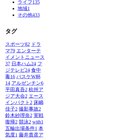
ライフ
135
地域
1
その他
433
タグ
スポーツ
82
ドラ
マ
79
エンターテ
イメントニュース
37
日本ハム
24
フ
ジテレビ
24
食中
毒
16
バスケW杯
14
アルゼンチン
6
平田真吾
2
杭州ア
ジア大会
2
エース
インパクト
2
床嶋
佳子
2
撮影事故
2
鈴木紗理奈
2
実戦
復帰
2
競泳
2
with
1
五輪出場条件
1
本
気度
1
藤井貴彦ア