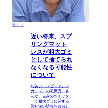
ライフ
近い将来、スプ
リングマット
レスが粗大ゴミ
として捨てられ
なくなる可能性
について
お笑いコンビ「マシン
ガンズ」の滝沢秀一さ
んが、自身のツイッタ
ーで粗大ゴミに関する
興味深い情報を共有し