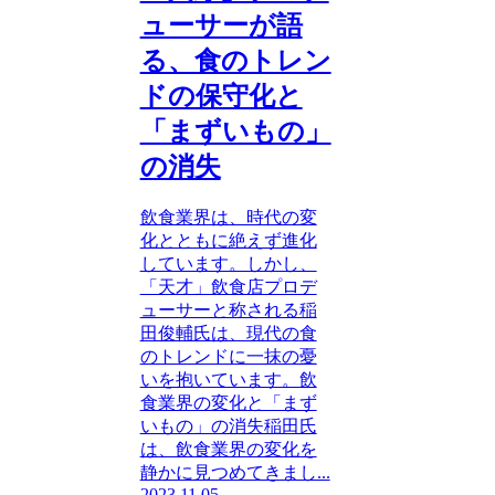
ューサーが語
る、食のトレン
ドの保守化と
「まずいもの」
の消失
飲食業界は、時代の変
化とともに絶えず進化
しています。しかし、
「天才」飲食店プロデ
ューサーと称される稲
田俊輔氏は、現代の食
のトレンドに一抹の憂
いを抱いています。飲
食業界の変化と「まず
いもの」の消失稲田氏
は、飲食業界の変化を
静かに見つめてきまし...
2023.11.05