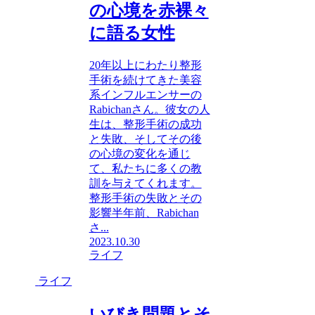
の心境を赤裸々
に語る女性
20年以上にわたり整形
手術を続けてきた美容
系インフルエンサーの
Rabichanさん。彼女の人
生は、整形手術の成功
と失敗、そしてその後
の心境の変化を通じ
て、私たちに多くの教
訓を与えてくれます。
整形手術の失敗とその
影響半年前、Rabichan
さ...
2023.10.30
ライフ
ライフ
いびき問題とそ