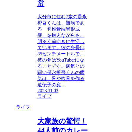
常
大分市に住む7歳の是永
橙吾くんは、難病であ
る「脊椎骨端異形成
症」を抱えながらも、
明るく前向きに生活し
ています。彼の身長は
85センチメートルで、
彼の夢はYouTuberにな
ることです。病気との
闘い是永橙吾くんの病
気は、骨や軟骨を作る
遺伝子の変...
2023.11.03
ライフ
ライフ
大家族の驚愕！
44人前のカレー