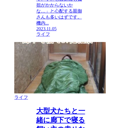
担がかからないか
な…」と心配する親御
さんも多いはずです。
機内...
2023.11.05
ライフ
ライフ
大型犬たちと一
緒に廊下で寝る