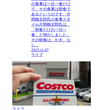
の食事は一日一食だけ
で、その食事は朝食で
あるというのです。片
岡鶴太郎氏の食事スタ
イル片岡鶴太郎氏は、
「朝食だけの一日一
食」と明かしました。
その朝食は、かき、な
し...
2023.11.07
ライフ
ライフ