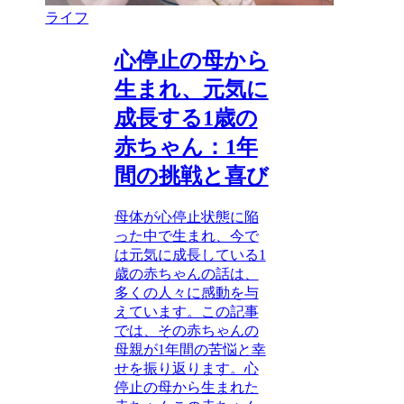
ライフ
心停止の母から
生まれ、元気に
成長する1歳の
赤ちゃん：1年
間の挑戦と喜び
母体が心停止状態に陥
った中で生まれ、今で
は元気に成長している1
歳の赤ちゃんの話は、
多くの人々に感動を与
えています。この記事
では、その赤ちゃんの
母親が1年間の苦悩と幸
せを振り返ります。心
停止の母から生まれた