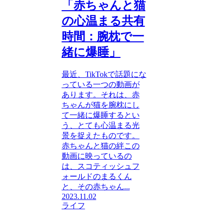
「赤ちゃんと猫
の心温まる共有
時間：腕枕で一
緒に爆睡」
最近、TikTokで話題にな
っている一つの動画が
あります。それは、赤
ちゃんが猫を腕枕にし
て一緒に爆睡するとい
う、とても心温まる光
景を捉えたものです。
赤ちゃんと猫の絆この
動画に映っているの
は、スコティッシュフ
ォールドのまるくん
と、その赤ちゃん...
2023.11.02
ライフ