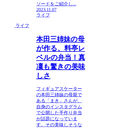
ソードをご紹介し...
2023.11.07
ライフ
ライフ
本田三姉妹の母
が作る、料亭レ
ベルの弁当！真
凜も驚きの美味
しさ
フィギュアスケーター
の本田三姉妹の母親で
ある「まき」さんが、
自身のインスタグラム
で公開した手作り弁当
が話題になっていま
す。その美味しそうな