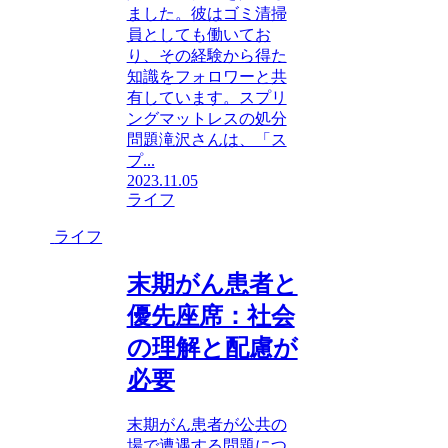
ました。彼はゴミ清掃
員としても働いてお
り、その経験から得た
知識をフォロワーと共
有しています。スプリ
ングマットレスの処分
問題滝沢さんは、「ス
プ...
2023.11.05
ライフ
ライフ
末期がん患者と
優先座席：社会
の理解と配慮が
必要
末期がん患者が公共の
場で遭遇する問題につ