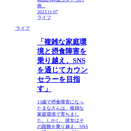
商...
2023.11.07
ライフ
ライフ
「複雑な家庭環
境と摂食障害を
乗り越え、SNS
を通じてカウン
セラーを目指
す」
13歳で摂食障害になっ
たまなさんは、複雑な
家庭環境で育ちまし
た。しかし、彼女はそ
の困難を乗り越え、SNS