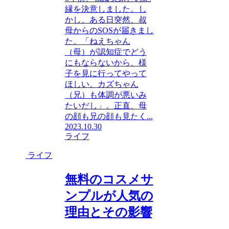
縁を決意しました。し
かし、ある日突然、叔
母からのSOSが届きまし
た。「ねえちゃん
（母）が認知症でどう
にもならないから、様
子を見に行ってやって
ほしい。カズちゃん
（兄）も体調が悪いみ
たいだし」。正直、母
の顔も兄の顔も見たく...
2023.10.30
ライフ
ライフ
無料のコスメサ
ンプルが人気の
理由とその影響