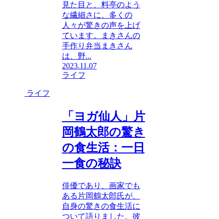
見た目と、料亭のよう
な繊細さに、多くの
人々が驚きの声を上げ
ています。まきさんの
手作り弁当まきさん
は、野...
2023.11.07
ライフ
ライフ
「ヨガ仙人」片
岡鶴太郎の驚き
の食生活：一日
一食の秘訣
俳優であり、画家でも
ある片岡鶴太郎氏が、
自身の驚きの食生活に
ついて語りました。彼