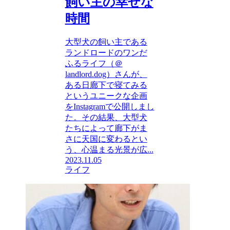
飼い主の幸せな
時間
大型犬の飼い主である
ランドロードのワンだ
ふるライフ（＠
landlord.dog）さんが、
ある日廊下で寝てみる
というユニークな企画
をInstagramで公開しまし
た。その結果、大型犬
たちによって廊下がま
さに天国に変わるとい
う、心温まる光景が広...
2023.11.05
ライフ