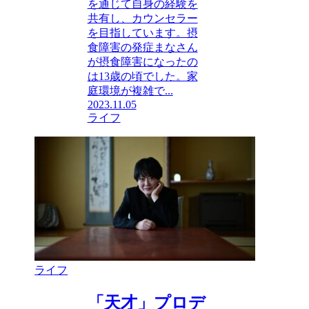
を通じて自身の経験を
共有し、カウンセラー
を目指しています。摂
食障害の発症まなさん
が摂食障害になったの
は13歳の頃でした。家
庭環境が複雑で...
2023.11.05
ライフ
ライフ
「天才」プロデ