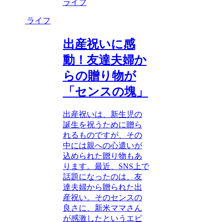
ライフ
ライフ
出産祝いに感
動！友達夫婦か
らの贈り物が
「センスの塊」
出産祝いは、新生児の
誕生を祝うために贈ら
れるものですが、その
中には親への心遣いが
込められた贈り物もあ
ります。最近、SNS上で
話題になったのは、友
達夫婦から贈られた出
産祝い。そのセンスの
良さに、新米ママさん
が感激したというエピ