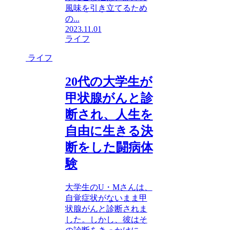
風味を引き立てるため
の...
2023.11.01
ライフ
ライフ
20代の大学生が
甲状腺がんと診
断され、人生を
自由に生きる決
断をした闘病体
験
大学生のU・Mさんは、
自覚症状がないまま甲
状腺がんと診断されま
した。しかし、彼はそ