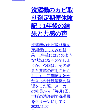
洗濯機のカビ取
り剤定期便体験
記：1年後の結
果と共感の声
洗濯機のカビ取り剤を
定期便にしてみた結
果、1年後にはどのよう
な状況になるのでしょ
うか。今回は、その結
果と共感の声をご紹介
します。定期便を始め
たきっかけ洗濯機の修
理をした際、メーカー
の社員から「毎月1回、
市販の洗浄剤で洗濯機
をクリーンにしてく...
2023.11.07