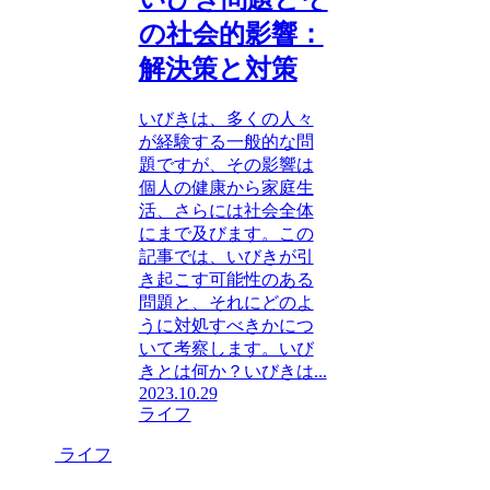
の社会的影響：
解決策と対策
いびきは、多くの人々
が経験する一般的な問
題ですが、その影響は
個人の健康から家庭生
活、さらには社会全体
にまで及びます。この
記事では、いびきが引
き起こす可能性のある
問題と、それにどのよ
うに対処すべきかにつ
いて考察します。いび
きとは何か？いびきは...
2023.10.29
ライフ
ライフ