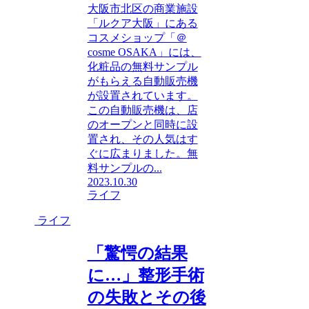
大阪市北区の商業施設
「ルクア大阪」にある
コスメショップ「＠
cosme OSAKA」には、
化粧品の無料サンプル
がもらえる自動販売機
が設置されています。
この自動販売機は、店
のオープンと同時に設
置され、その人気はす
ぐに広まりました。無
料サンプルの...
2023.10.30
ライフ
ライフ
「驚愕の結果
に…」整形手術
の失敗とその後