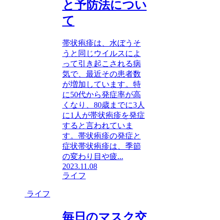
と予防法につい
て
帯状疱疹は、水ぼうそ
うと同じウイルスによ
って引き起こされる病
気で、最近その患者数
が増加しています。特
に50代から発症率が高
くなり、80歳までに3人
に1人が帯状疱疹を発症
すると言われていま
す。帯状疱疹の発症と
症状帯状疱疹は、季節
の変わり目や疲...
2023.11.08
ライフ
ライフ
毎日のマスク交