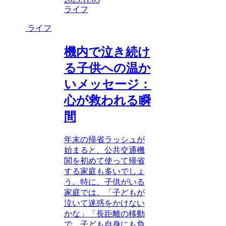
ライフ
ライフ
機内で泣き続け
る子供への温か
いメッセージ：
心が救われる瞬
間
年末の帰省ラッシュが
始まると、公共交通機
関を初めて使って帰省
する家庭も多いでしょ
う。特に、子供がいる
家庭では、「子どもが
泣いて迷惑をかけない
かな」「長距離の移動
で、子ども自身にも負