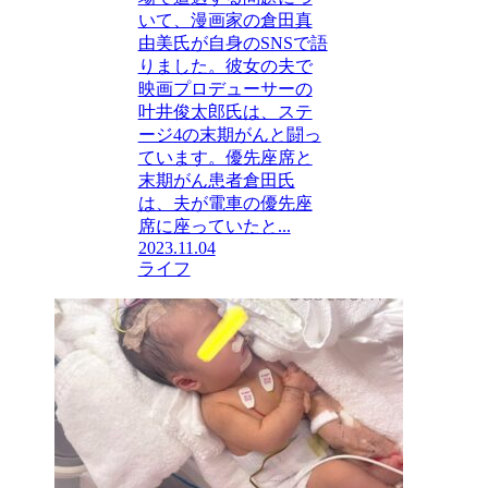
いて、漫画家の倉田真
由美氏が自身のSNSで語
りました。彼女の夫で
映画プロデューサーの
叶井俊太郎氏は、ステ
ージ4の末期がんと闘っ
ています。優先座席と
末期がん患者倉田氏
は、夫が電車の優先座
席に座っていたと...
2023.11.04
ライフ