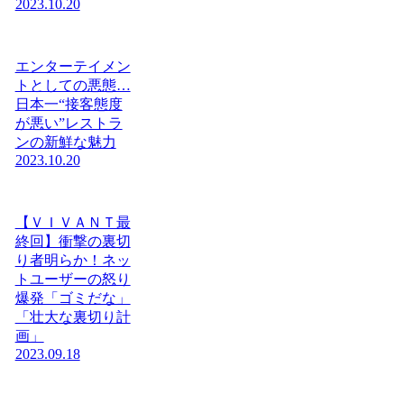
2023.10.20
エンターテイメン
トとしての悪態…
日本一“接客態度
が悪い”レストラ
ンの新鮮な魅力
2023.10.20
【ＶＩＶＡＮＴ最
終回】衝撃の裏切
り者明らか！ネッ
トユーザーの怒り
爆発「ゴミだな」
「壮大な裏切り計
画」
2023.09.18