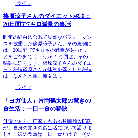
ライフ
篠原涼子さんのダイエット秘訣：
20日間で7キロ減量の裏話
昨年の紅白歌合戦で見事なパフォーマン
スを披露した篠原涼子さん。その裏側に
は、20日間で7キロもの減量があったこ
とをご存知でしょうか？ 今回は、その
秘訣に迫ります。篠原涼子さんのダイエ
ット秘訣篠原さんが体重を落とした秘訣
は、なんと水泳。彼女は...
ライフ
「ヨガ仙人」片岡鶴太郎の驚きの
食生活：一日一食の秘訣
俳優であり、画家でもある片岡鶴太郎氏
が、自身の驚きの食生活について語りま
した。彼の食事は一日一食だけで、その