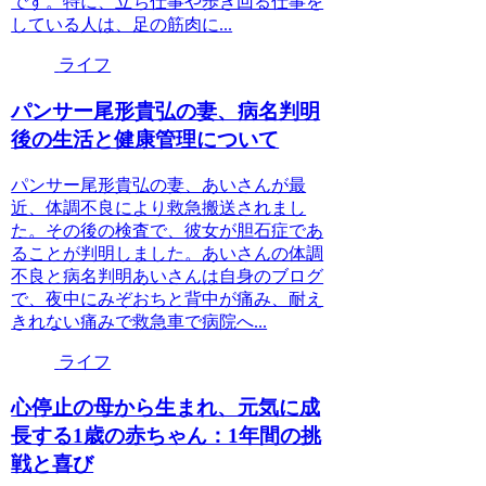
です。特に、立ち仕事や歩き回る仕事を
している人は、足の筋肉に...
ライフ
パンサー尾形貴弘の妻、病名判明
後の生活と健康管理について
パンサー尾形貴弘の妻、あいさんが最
近、体調不良により救急搬送されまし
た。その後の検査で、彼女が胆石症であ
ることが判明しました。あいさんの体調
不良と病名判明あいさんは自身のブログ
で、夜中にみぞおちと背中が痛み、耐え
きれない痛みで救急車で病院へ...
ライフ
心停止の母から生まれ、元気に成
長する1歳の赤ちゃん：1年間の挑
戦と喜び