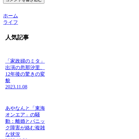
ホーム
ライフ
人気記事
「家政婦のミタ」
出演の忽那汐里、
12年後の驚きの変
貌
2023.11.08
あやなんと「東海
オンエア」の騒
動：離婚とパニッ
ク障害が絡む複雑
な状況