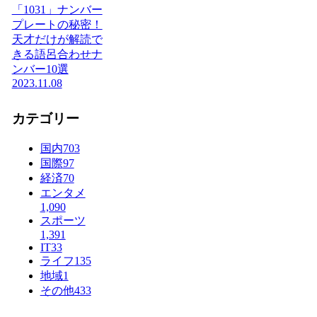
「1031」ナンバー
プレートの秘密！
天才だけが解読で
きる語呂合わせナ
ンバー10選
2023.11.08
カテゴリー
国内
703
国際
97
経済
70
エンタメ
1,090
スポーツ
1,391
IT
33
ライフ
135
地域
1
その他
433