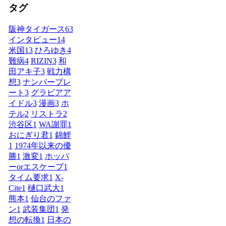
タグ
阪神タイガース
63
インタビュー
14
米国
13
ひろゆき
4
難病
4
RIZIN
3
和
田アキ子
3
戦力構
想
3
ナンバープレ
ート
3
グラビアア
イドル
3
漫画
3
ホ
テル
2
リストラ
2
渋谷区
1
WA謝罪
1
おにぎり君
1
錦鯉
1
1974年以来の優
勝
1
激変
1
ホッパ
ーorエスケープ
1
タイム要求
1
X-
Cite
1
樋口武大
1
熊本
1
仙台のファ
ン
1
武装集団
1
発
想の転換
1
日本の