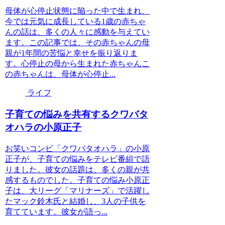
母体が心停止状態に陥った中で生まれ、
今では元気に成長している1歳の赤ちゃ
んの話は、多くの人々に感動を与えてい
ます。この記事では、その赤ちゃんの母
親が1年間の苦悩と幸せを振り返りま
す。心停止の母から生まれた赤ちゃんこ
の赤ちゃんは、母体が心停止...
ライフ
子育ての悩みを共有するクワバタ
オハラの小原正子
お笑いコンビ「クワバタオハラ」の小原
正子が、子育ての悩みをテレビ番組で語
りました。彼女の話題は、多くの親が共
感するものでした。子育ての悩み小原正
子は、大リーグ「マリナーズ」で活躍し
たマック鈴木氏と結婚し、3人の子供を
育てています。彼女が語っ...