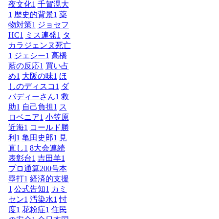
夜文化
1
千賀滉大
1
歴史的背景
1
薬
物対策
1
ジョセフ
HC
1
ミス連発
1
タ
カラジェンヌ死亡
1
ジェシー
1
高橋
藍の反応
1
買い占
め
1
大阪の味
1
ほ
しのディスコ
1
ダ
バディーさん
1
救
助
1
自己負担
1
ス
ロベニア
1
小笠原
近海
1
コールド勝
利
1
亀田史郎
1
見
直し
1
8大会連続
表彰台
1
吉田羊
1
プロ通算200号本
塁打
1
経済的支援
1
公式告知
1
カミ
セン
1
汚染水
1
忖
度
1
花粉症
1
住民