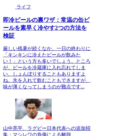
ライフ
即冷ビールの裏ワザ：常温の缶ビ
ールを素早く冷やす2つの方法を
検証
厳しい残暑が続くなか、一日の終わりに
「キンキンに冷えたビールが飲みた
い！」という方も多いでしょう。ところ
が、ビールを冷蔵庫に入れ忘れてしま
い、しょんぼりすることもありますよ
ね。氷を入れて飲むこともできますが、
味が薄くなってしまうのが難点です...
山中亮平、ラグビー日本代表への追加招
集：マシレワの負傷による離脱