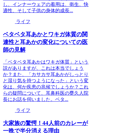
し、インナーウェアの着用は、衛生、快
適性、そして子供の身体的成長...
ライフ
ベタベタ耳あかとワキガ体質の関
連性と耳あかの変化についての医
師の見解
「ベタベタ耳あかはワキガ体質」という
説がありますが、これは本当でしょう
か？また、「カサカサ耳あかがしっとり
と湿り気を持つようになった」という変
化は、何か疾患の兆候でしょうか？これ
らの疑問について、耳鼻科医の甕久人院
長にお話を伺いました。ベタ...
ライフ
大家族の驚愕！44人前のカレーが
一晩で半分消える理由