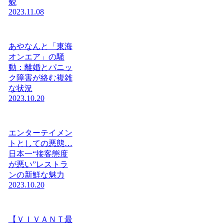
貌
2023.11.08
あやなんと「東海
オンエア」の騒
動：離婚とパニッ
ク障害が絡む複雑
な状況
2023.10.20
エンターテイメン
トとしての悪態…
日本一“接客態度
が悪い”レストラ
ンの新鮮な魅力
2023.10.20
【ＶＩＶＡＮＴ最