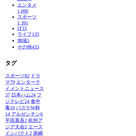
エンタメ
1,090
スポーツ
1,391
IT
33
ライフ
135
地域
1
その他
433
タグ
スポーツ
82
ドラ
マ
79
エンターテ
イメントニュース
37
日本ハム
24
フ
ジテレビ
24
食中
毒
16
バスケW杯
14
アルゼンチン
6
平田真吾
2
杭州ア
ジア大会
2
エース
インパクト
2
床嶋