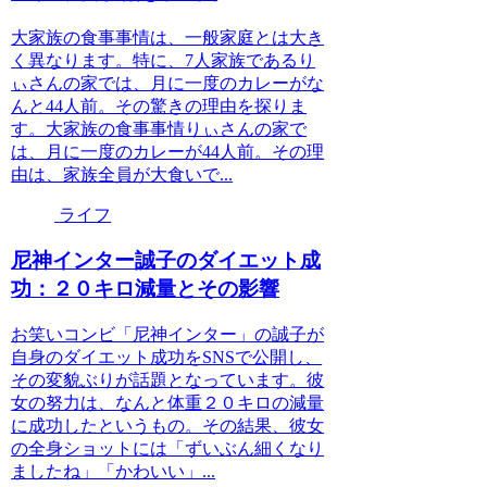
大家族の食事事情は、一般家庭とは大き
く異なります。特に、7人家族であるり
ぃさんの家では、月に一度のカレーがな
んと44人前。その驚きの理由を探りま
す。大家族の食事事情りぃさんの家で
は、月に一度のカレーが44人前。その理
由は、家族全員が大食いで...
ライフ
尼神インター誠子のダイエット成
功：２０キロ減量とその影響
お笑いコンビ「尼神インター」の誠子が
自身のダイエット成功をSNSで公開し、
その変貌ぶりが話題となっています。彼
女の努力は、なんと体重２０キロの減量
に成功したというもの。その結果、彼女
の全身ショットには「ずいぶん細くなり
ましたね」「かわいい」...