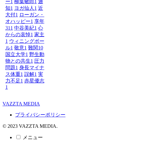
ー
1
柳葉敏郎
1
通
知
1
ヨガ仙人
1
近
大付
1
ローガン・
オハッピー
1
享年
31
1
中谷美紀
1
心
からの哀悼
1
家主
1
ウィニングボー
ル
1
敬意
1
難関10
国立大学
1
野生動
物との共生
1
圧力
問題
1
身長マイナ
ス体重
1
誤解
1
実
力不足
1
赤星優志
1
VAZZTA MEDIA
プライバシーポリシー
© 2023 VAZZTA MEDIA.
メニュー