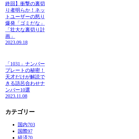
終回】衝撃の裏切
り者明らか！ネッ
トユーザーの怒り
爆発「ゴミだな」
「壮大な裏切り計
画」
2023.09.18
「1031」ナンバー
プレートの秘密！
天才だけが解読で
きる語呂合わせナ
ンバー10選
2023.11.08
カテゴリー
国内
703
国際
97
経済
70