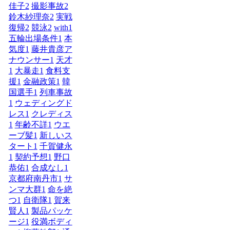
佳子
2
撮影事故
2
鈴木紗理奈
2
実戦
復帰
2
競泳
2
with
1
五輪出場条件
1
本
気度
1
藤井貴彦ア
ナウンサー
1
天才
1
大暴走
1
食料支
援
1
金融政策
1
韓
国選手
1
列車事故
1
ウェディングド
レス
1
クレディス
1
年齢不詳
1
ウエ
ーブ髪
1
新しいス
タート
1
千賀健永
1
契約予想
1
野口
恭佑
1
合成なし
1
京都府南丹市
1
サ
ンマ大群
1
命を絶
つ
1
自衛隊
1
賀来
賢人
1
製品パッケ
ージ
1
役満ボディ