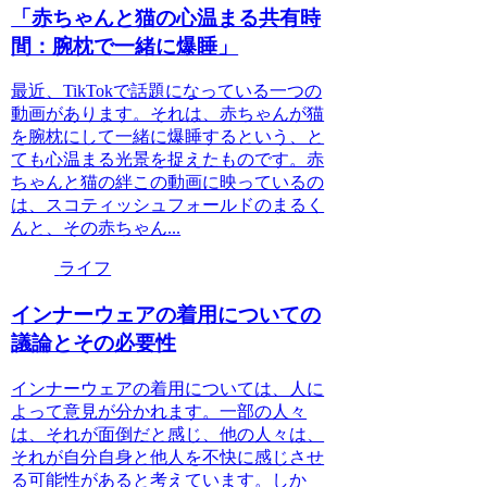
「赤ちゃんと猫の心温まる共有時
間：腕枕で一緒に爆睡」
最近、TikTokで話題になっている一つの
動画があります。それは、赤ちゃんが猫
を腕枕にして一緒に爆睡するという、と
ても心温まる光景を捉えたものです。赤
ちゃんと猫の絆この動画に映っているの
は、スコティッシュフォールドのまるく
んと、その赤ちゃん...
ライフ
インナーウェアの着用についての
議論とその必要性
インナーウェアの着用については、人に
よって意見が分かれます。一部の人々
は、それが面倒だと感じ、他の人々は、
それが自分自身と他人を不快に感じさせ
る可能性があると考えています。しか