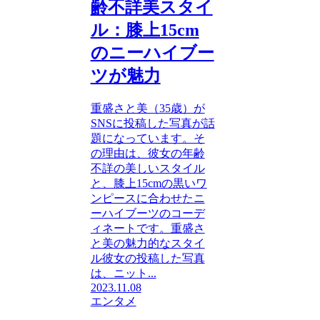
齢不詳美スタイ
ル：膝上15cm
のニーハイブー
ツが魅力
重盛さと美（35歳）が
SNSに投稿した写真が話
題になっています。そ
の理由は、彼女の年齢
不詳の美しいスタイル
と、膝上15cmの黒いワ
ンピースに合わせたニ
ーハイブーツのコーデ
ィネートです。重盛さ
と美の魅力的なスタイ
ル彼女の投稿した写真
は、ニット...
2023.11.08
エンタメ