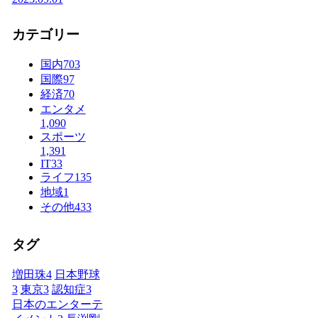
カテゴリー
国内
703
国際
97
経済
70
エンタメ
1,090
スポーツ
1,391
IT
33
ライフ
135
地域
1
その他
433
タグ
増田珠
4
日本野球
3
東京
3
認知症
3
日本のエンターテ