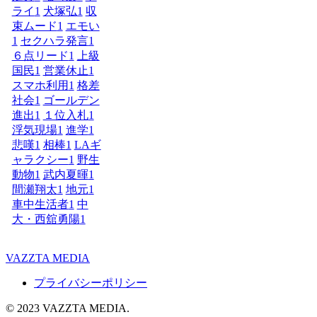
ライ
1
犬塚弘
1
収
束ムード
1
エモい
1
セクハラ発言
1
６点リード
1
上級
国民
1
営業休止
1
スマホ利用
1
格差
社会
1
ゴールデン
進出
1
１位入札
1
浮気現場
1
進学
1
悲嘆
1
相棒
1
LAギ
ャラクシー
1
野生
動物
1
武内夏暉
1
間瀬翔太
1
地元
1
車中生活者
1
中
大・西舘勇陽
1
VAZZTA MEDIA
プライバシーポリシー
© 2023 VAZZTA MEDIA.