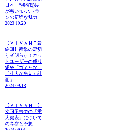
日本一“接客態度
が悪い”レストラ
ンの新鮮な魅力
2023.10.20
【ＶＩＶＡＮＴ最
終回】衝撃の裏切
り者明らか！ネッ
トユーザーの怒り
爆発「ゴミだな」
「壮大な裏切り計
画」
2023.09.18
【ＶＩＶＡＮＴ】
次回予告での「重
大発表」について
の考察と予想
2023.09.01