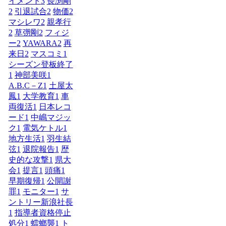
イメント
3
長渕剛
2
引退試合
2
物価
2
マシレワ
2
親孝行
2
草彅剛
2
フィジ
ー
2
YAWARA
2
再
来日
2
マスコミ
1
シーズン登板終了
1
神部美咲
1
A.B.C－Z
1
土屋太
鳳
1
大学教育
1
車
両復活
1
日本レコ
ード
1
中嶋マジッ
ク
1
電気ケトル
1
地方生活
1
羽生結
弦
1
退院報告
1
歴
史的な攻撃
1
県大
会
1
提言
1
頭痛
1
早期復帰
1
公開謝
罪
1
モニター
1
サ
ントリー新浪社長
1
指導者資格停止
処分
1
蟷螂襲
1
ト