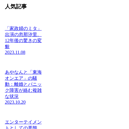
人気記事
「家政婦のミタ」
出演の忽那汐里、
12年後の驚きの変
貌
2023.11.08
あやなんと「東海
オンエア」の騒
動：離婚とパニッ
ク障害が絡む複雑
な状況
2023.10.20
エンターテイメン
トとしての悪態…