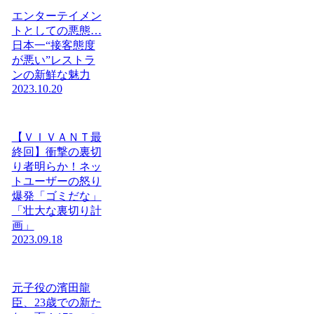
エンターテイメン
トとしての悪態…
日本一“接客態度
が悪い”レストラ
ンの新鮮な魅力
2023.10.20
【ＶＩＶＡＮＴ最
終回】衝撃の裏切
り者明らか！ネッ
トユーザーの怒り
爆発「ゴミだな」
「壮大な裏切り計
画」
2023.09.18
元子役の濱田龍
臣、23歳での新た