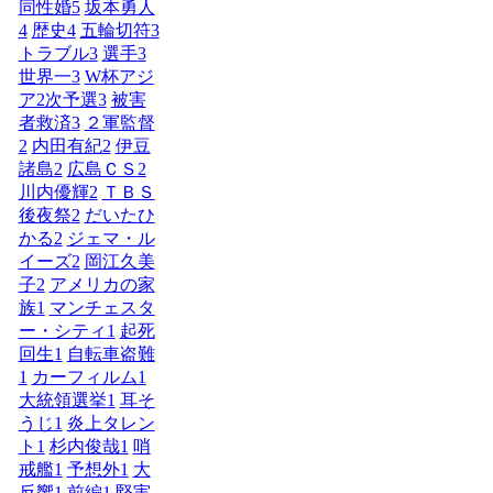
同性婚
5
坂本勇人
4
歴史
4
五輪切符
3
トラブル
3
選手
3
世界一
3
W杯アジ
ア2次予選
3
被害
者救済
3
２軍監督
2
内田有紀
2
伊豆
諸島
2
広島ＣＳ
2
川内優輝
2
ＴＢＳ
後夜祭
2
だいたひ
かる
2
ジェマ・ル
イーズ
2
岡江久美
子
2
アメリカの家
族
1
マンチェスタ
ー・シティ
1
起死
回生
1
自転車盗難
1
カーフィルム
1
大統領選挙
1
耳そ
うじ
1
炎上タレン
ト
1
杉内俊哉
1
哨
戒艦
1
予想外
1
大
反響
1
前編
1
堅実