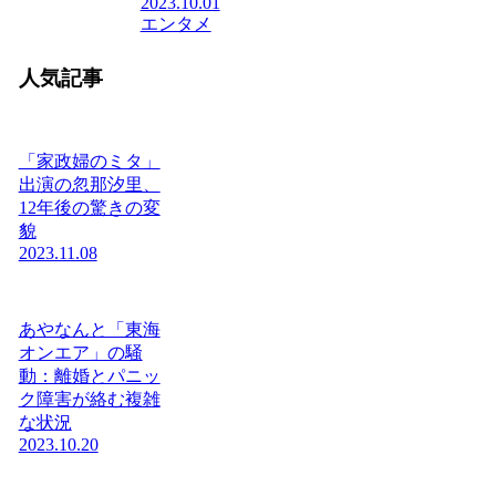
2023.10.01
エンタメ
人気記事
「家政婦のミタ」
出演の忽那汐里、
12年後の驚きの変
貌
2023.11.08
あやなんと「東海
オンエア」の騒
動：離婚とパニッ
ク障害が絡む複雑
な状況
2023.10.20