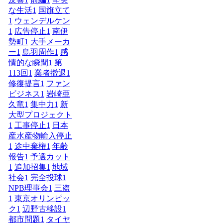
な生活
1
国旗立て
1
ウェンデルケン
1
広告停止
1
南伊
勢町
1
大手メーカ
ー
1
鳥羽周作
1
感
情的な瞬間
1
第
113回
1
業者撤退
1
修復提言
1
ファン
ビジネス
1
岩崎亜
久竜
1
集中力
1
新
大型プロジェクト
1
工事停止
1
日本
産水産物輸入停止
1
途中棄権
1
年齢
報告
1
予選カット
1
追加招集
1
地域
社会
1
完全投球
1
NPB理事会
1
三盗
1
東京オリンピッ
ク
1
辺野古移設
1
都市問題
1
タイヤ