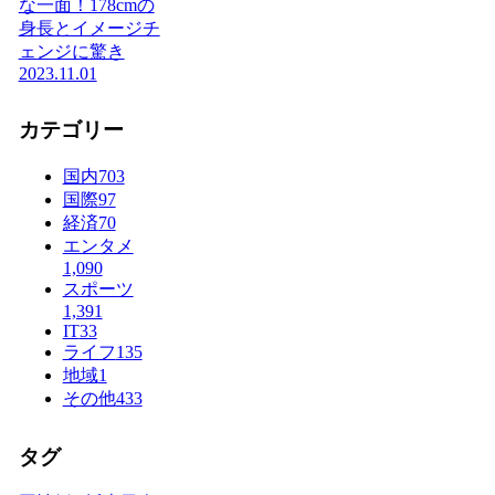
な一面！178cmの
身長とイメージチ
ェンジに驚き
2023.11.01
カテゴリー
国内
703
国際
97
経済
70
エンタメ
1,090
スポーツ
1,391
IT
33
ライフ
135
地域
1
その他
433
タグ