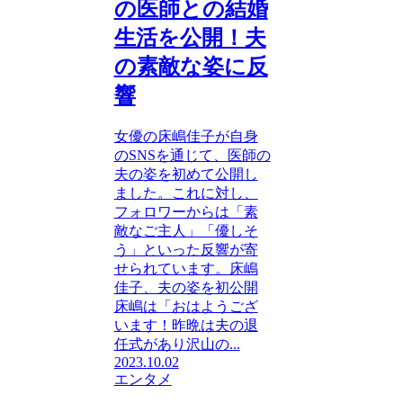
の医師との結婚
生活を公開！夫
の素敵な姿に反
響
女優の床嶋佳子が自身
のSNSを通じて、医師の
夫の姿を初めて公開し
ました。これに対し、
フォロワーからは「素
敵なご主人」「優しそ
う」といった反響が寄
せられています。床嶋
佳子、夫の姿を初公開
床嶋は「おはようござ
います！昨晩は夫の退
任式があり沢山の...
2023.10.02
エンタメ