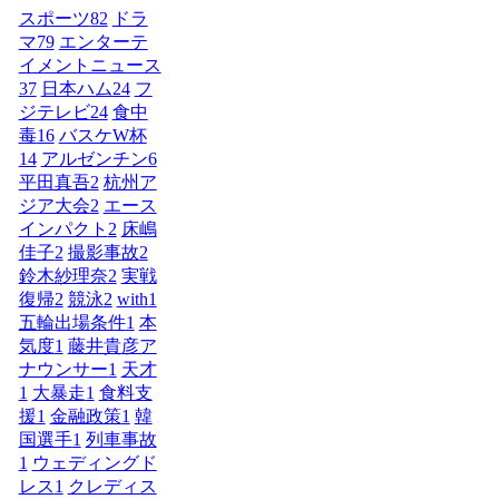
スポーツ
82
ドラ
マ
79
エンターテ
イメントニュース
37
日本ハム
24
フ
ジテレビ
24
食中
毒
16
バスケW杯
14
アルゼンチン
6
平田真吾
2
杭州ア
ジア大会
2
エース
インパクト
2
床嶋
佳子
2
撮影事故
2
鈴木紗理奈
2
実戦
復帰
2
競泳
2
with
1
五輪出場条件
1
本
気度
1
藤井貴彦ア
ナウンサー
1
天才
1
大暴走
1
食料支
援
1
金融政策
1
韓
国選手
1
列車事故
1
ウェディングド
レス
1
クレディス