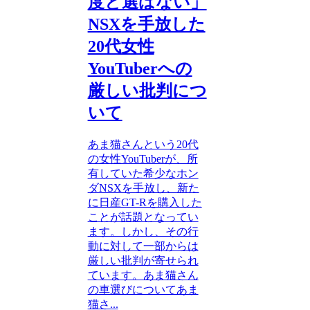
度と選ばない」
NSXを手放した
20代女性
YouTuberへの
厳しい批判につ
いて
あま猫さんという20代
の女性YouTuberが、所
有していた希少なホン
ダNSXを手放し、新た
に日産GT-Rを購入した
ことが話題となってい
ます。しかし、その行
動に対して一部からは
厳しい批判が寄せられ
ています。あま猫さん
の車選びについてあま
猫さ...