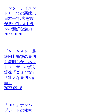
エンターテイメン
トとしての悪態…
日本一“接客態度
が悪い”レストラ
ンの新鮮な魅力
2023.10.20
【ＶＩＶＡＮＴ最
終回】衝撃の裏切
り者明らか！ネッ
トユーザーの怒り
爆発「ゴミだな」
「壮大な裏切り計
画」
2023.09.18
「1031」ナンバー
プレートの秘密！