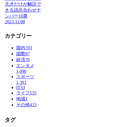
天才だけが解読で
きる語呂合わせナ
ンバー10選
2023.11.08
カテゴリー
国内
703
国際
97
経済
70
エンタメ
1,090
スポーツ
1,391
IT
33
ライフ
135
地域
1
その他
433
タグ