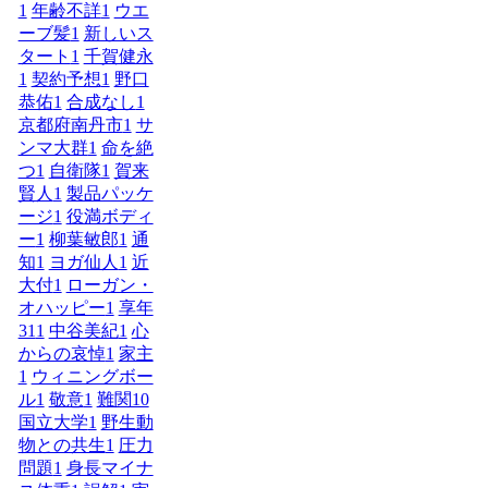
1
年齢不詳
1
ウエ
ーブ髪
1
新しいス
タート
1
千賀健永
1
契約予想
1
野口
恭佑
1
合成なし
1
京都府南丹市
1
サ
ンマ大群
1
命を絶
つ
1
自衛隊
1
賀来
賢人
1
製品パッケ
ージ
1
役満ボディ
ー
1
柳葉敏郎
1
通
知
1
ヨガ仙人
1
近
大付
1
ローガン・
オハッピー
1
享年
31
1
中谷美紀
1
心
からの哀悼
1
家主
1
ウィニングボー
ル
1
敬意
1
難関10
国立大学
1
野生動
物との共生
1
圧力
問題
1
身長マイナ