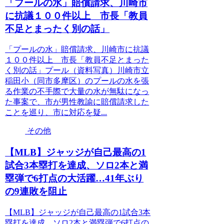
「プールの水」賠償請求、川崎市
に抗議１００件以上 市長「教員
不足とまったく別の話」
「プールの水」賠償請求、川崎市に抗議
１００件以上 市長「教員不足とまった
く別の話」プール（資料写真）川崎市立
稲田小（同市多摩区）のプールの水を張
る作業の不手際で大量の水が無駄になっ
た事案で、市が男性教諭に賠償請求した
ことを巡り、市に対応を疑...
その他
【MLB】ジャッジが自己最高の1
試合3本塁打を達成、ソロ2本と満
塁弾で6打点の大活躍…41年ぶり
の9連敗を阻止
【MLB】ジャッジが自己最高の1試合3本
塁打を達成、ソロ2本と満塁弾で6打点の