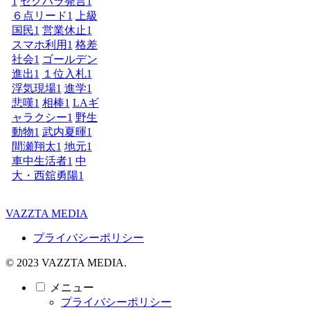
1
セクハラ発言
1
６点リード
1
上級
国民
1
営業休止
1
スマホ利用
1
格差
社会
1
ゴールデン
進出
1
１位入札
1
浮気現場
1
進学
1
悲嘆
1
相棒
1
LAギ
ャラクシー
1
野生
動物
1
武内夏暉
1
間瀬翔太
1
地元
1
車中生活者
1
中
大・西舘勇陽
1
VAZZTA MEDIA
プライバシーポリシー
© 2023 VAZZTA MEDIA.
メニュー
プライバシーポリシー