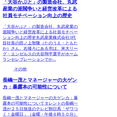
「大谷かぶと」の製造会社、丸武
産業の派閥争いと経営改革による
社員モチベーション向上の歴史
「大谷かぶと」の製造会社、丸武産業の
派閥争いと経営改革による社員モチベー
ション向上の歴史丸武産業株式会社3代
目社長の田ノ上智隆（たのうえ・ともた
か）さん。右後ろにある兜は、米大リー
グ・エンゼルスの大谷翔平選手がホーム
ランセレブレーションでか...
その他
長嶋一茂とマネージャーの大ゲン
カ：暴露本の可能性について
長嶋一茂とマネージャーの大ゲンカ：暴
露本の可能性についてタレントの長嶋一
茂が２５日放送のテレビ朝日系「ザワつ
く！金曜日」（金曜・午後６時５０分）