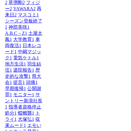
2
草彅剛
2
フィジ
ー
2
YAWARA
2
再
来日
2
マスコミ
1
シーズン登板終了
1
神部美咲
1
A.B.C－Z
1
土屋太
鳳
1
大学教育
1
車
両復活
1
日本レコ
ード
1
中嶋マジッ
ク
1
電気ケトル
1
地方生活
1
羽生結
弦
1
退院報告
1
歴
史的な攻撃
1
県大
会
1
提言
1
頭痛
1
早期復帰
1
公開謝
罪
1
モニター
1
サ
ントリー新浪社長
1
指導者資格停止
処分
1
蟷螂襲
1
ト
ライ
1
犬塚弘
1
収
束ムード
1
エモい