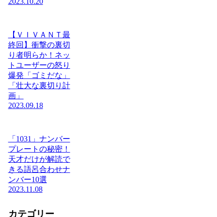
2023.10.20
【ＶＩＶＡＮＴ最
終回】衝撃の裏切
り者明らか！ネッ
トユーザーの怒り
爆発「ゴミだな」
「壮大な裏切り計
画」
2023.09.18
「1031」ナンバー
プレートの秘密！
天才だけが解読で
きる語呂合わせナ
ンバー10選
2023.11.08
カテゴリー