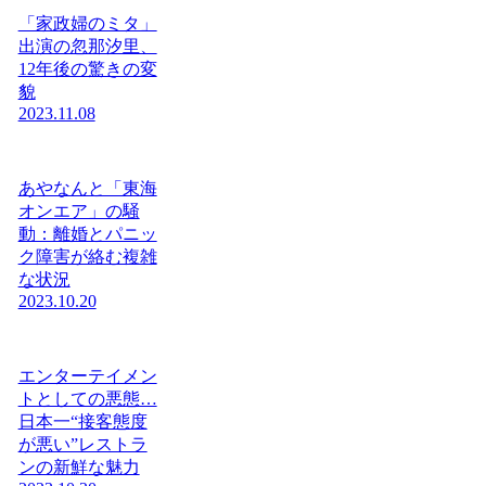
「家政婦のミタ」
出演の忽那汐里、
12年後の驚きの変
貌
2023.11.08
あやなんと「東海
オンエア」の騒
動：離婚とパニッ
ク障害が絡む複雑
な状況
2023.10.20
エンターテイメン
トとしての悪態…
日本一“接客態度
が悪い”レストラ
ンの新鮮な魅力