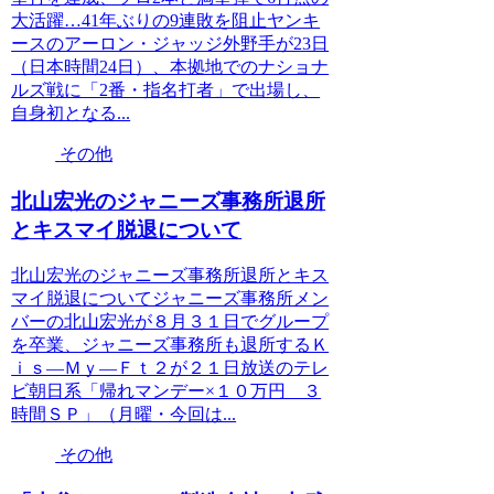
大活躍…41年ぶりの9連敗を阻止ヤンキ
ースのアーロン・ジャッジ外野手が23日
（日本時間24日）、本拠地でのナショナ
ルズ戦に「2番・指名打者」で出場し、
自身初となる...
その他
北山宏光のジャニーズ事務所退所
とキスマイ脱退について
北山宏光のジャニーズ事務所退所とキス
マイ脱退についてジャニーズ事務所メン
バーの北山宏光が８月３１日でグループ
を卒業、ジャニーズ事務所も退所するＫ
ｉｓ―Ｍｙ―Ｆｔ２が２１日放送のテレ
ビ朝日系「帰れマンデー×１０万円 ３
時間ＳＰ」（月曜・今回は...
その他