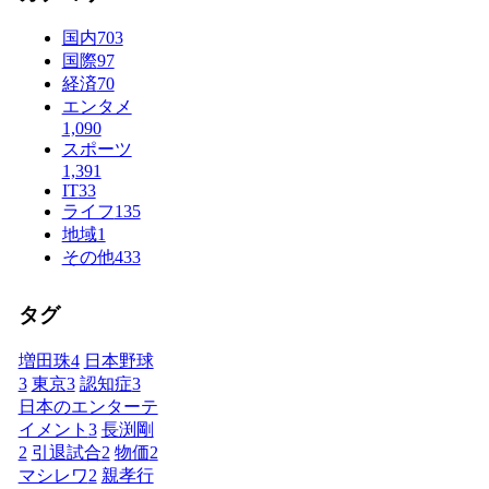
国内
703
国際
97
経済
70
エンタメ
1,090
スポーツ
1,391
IT
33
ライフ
135
地域
1
その他
433
タグ
増田珠
4
日本野球
3
東京
3
認知症
3
日本のエンターテ
イメント
3
長渕剛
2
引退試合
2
物価
2
マシレワ
2
親孝行