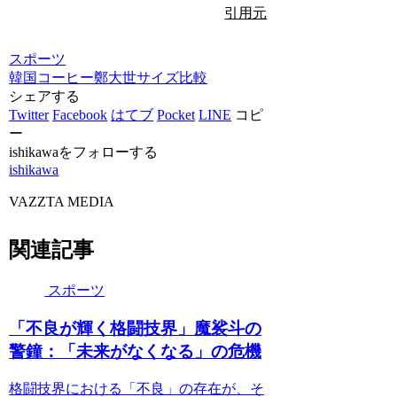
引用元
スポーツ
韓国
コーヒー
鄭大世
サイズ
比較
シェアする
Twitter
Facebook
はてブ
Pocket
LINE
コピ
ー
ishikawaをフォローする
ishikawa
VAZZTA MEDIA
関連記事
スポーツ
「不良が輝く格闘技界」魔裟斗の
警鐘：「未来がなくなる」の危機
格闘技界における「不良」の存在が、そ