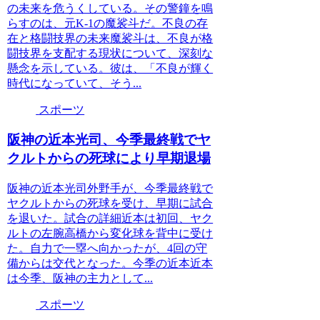
の未来を危うくしている。その警鐘を鳴
らすのは、元K-1の魔裟斗だ。不良の存
在と格闘技界の未来魔裟斗は、不良が格
闘技界を支配する現状について、深刻な
懸念を示している。彼は、「不良が輝く
時代になっていて、そう...
スポーツ
阪神の近本光司、今季最終戦でヤ
クルトからの死球により早期退場
阪神の近本光司外野手が、今季最終戦で
ヤクルトからの死球を受け、早期に試合
を退いた。試合の詳細近本は初回、ヤク
ルトの左腕高橋から変化球を背中に受け
た。自力で一塁へ向かったが、4回の守
備からは交代となった。今季の近本近本
は今季、阪神の主力として...
スポーツ