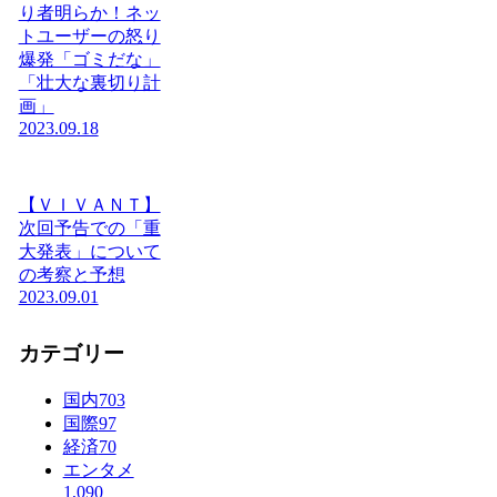
り者明らか！ネッ
トユーザーの怒り
爆発「ゴミだな」
「壮大な裏切り計
画」
2023.09.18
【ＶＩＶＡＮＴ】
次回予告での「重
大発表」について
の考察と予想
2023.09.01
カテゴリー
国内
703
国際
97
経済
70
エンタメ
1,090