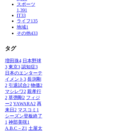
スポーツ
1,391
IT
33
ライフ
135
地域
1
その他
433
タグ
増田珠
4
日本野球
3
東京
3
認知症
3
日本のエンターテ
イメント
3
長渕剛
2
引退試合
2
物価
2
マシレワ
2
親孝行
2
草彅剛
2
フィジ
ー
2
YAWARA
2
再
来日
2
マスコミ
1
シーズン登板終了
1
神部美咲
1
A.B.C－Z
1
土屋太