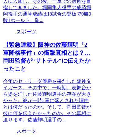
人に入団し、その後、一軍での活躍を目
指してきました。堀岡隼人投手の成績堀
岡投手の通算成績は18試合の登板で0勝0
敗1ホールド、防...
スポーツ
【緊急連載】阪神の佐藤輝明「2
軍降格事件」の衝撃真相とは？…
岡田監督が“サトテル”に伝えたか
ったこと
今年のセ・リーグ優勝を果たした阪神タ
イガース。その中で、一時期、表舞台か
ら姿を消した佐藤輝明選手の存在が大き
かった。彼が一時2軍に落とされた理由
とは何だったのか。そして、岡田監督が
彼に何を伝えたかったのか。その真相に
迫ります。佐藤輝明選手の...
スポーツ