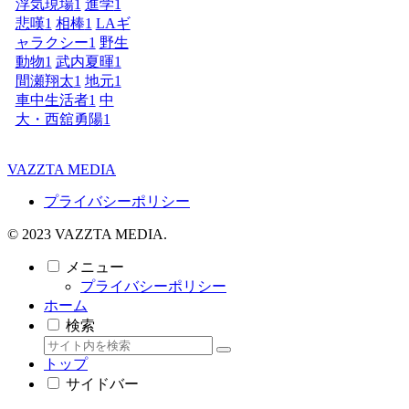
浮気現場
1
進学
1
悲嘆
1
相棒
1
LAギ
ャラクシー
1
野生
動物
1
武内夏暉
1
間瀬翔太
1
地元
1
車中生活者
1
中
大・西舘勇陽
1
VAZZTA MEDIA
プライバシーポリシー
© 2023 VAZZTA MEDIA.
メニュー
プライバシーポリシー
ホーム
検索
トップ
サイドバー