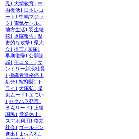
鳳
1
大学教育
1
車
両復活
1
日本レコ
ード
1
中嶋マジッ
ク
1
電気ケトル
1
地方生活
1
羽生結
弦
1
退院報告
1
歴
史的な攻撃
1
県大
会
1
提言
1
頭痛
1
早期復帰
1
公開謝
罪
1
モニター
1
サ
ントリー新浪社長
1
指導者資格停止
処分
1
蟷螂襲
1
ト
ライ
1
犬塚弘
1
収
束ムード
1
エモい
1
セクハラ発言
1
６点リード
1
上級
国民
1
営業休止
1
スマホ利用
1
格差
社会
1
ゴールデン
進出
1
１位入札
1