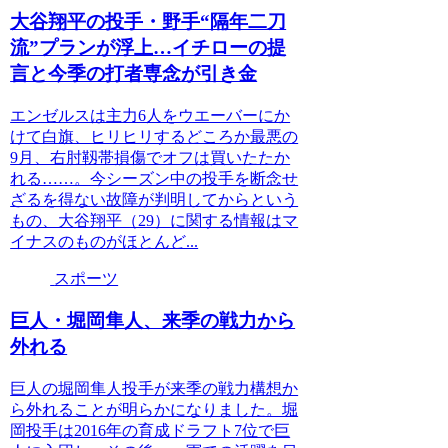
大谷翔平の投手・野手“隔年二刀
流”プランが浮上…イチローの提
言と今季の打者専念が引き金
エンゼルスは主力6人をウエーバーにか
けて白旗、ヒリヒリするどころか最悪の
9月、右肘靱帯損傷でオフは買いたたか
れる……。今シーズン中の投手を断念せ
ざるを得ない故障が判明してからという
もの、大谷翔平（29）に関する情報はマ
イナスのものがほとんど...
スポーツ
巨人・堀岡隼人、来季の戦力から
外れる
巨人の堀岡隼人投手が来季の戦力構想か
ら外れることが明らかになりました。堀
岡投手は2016年の育成ドラフト7位で巨