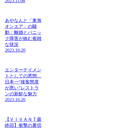
2023.11.08
あやなんと「東海
オンエア」の騒
動：離婚とパニッ
ク障害が絡む複雑
な状況
2023.10.20
エンターテイメン
トとしての悪態…
日本一“接客態度
が悪い”レストラ
ンの新鮮な魅力
2023.10.20
【ＶＩＶＡＮＴ最
終回】衝撃の裏切