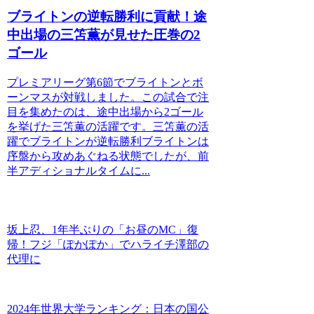
ブライトンの逆転勝利に貢献！途
中出場の三笘薫が見せた圧巻の2
ゴール
プレミアリーグ第6節でブライトンとボ
ーンマスが対戦しました。この試合で注
目を集めたのは、途中出場から2ゴール
を挙げた三笘薫の活躍です。三笘薫の活
躍でブライトンが逆転勝利ブライトンは
序盤から攻めあぐねる状態でしたが、前
半アディショナルタイムに...
坂上忍、1年半ぶりの「お昼のMC」復
帰！フジ「ぽかぽか」でハライチ澤部の
代理に
2024年世界大学ランキング：日本の国公