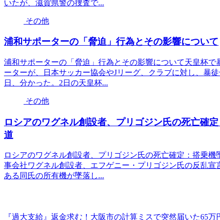
いたが、滋賀県警の捜査で...
その他
浦和サポーターの「脅迫」行為とその影響について
浦和サポーターの「脅迫」行為とその影響について天皇杯で
ーターが、日本サッカー協会やJリーグ、クラブに対し、暴徒
日、分かった。2日の天皇杯...
その他
ロシアのワグネル創設者、プリゴジン氏の死亡確定
道
ロシアのワグネル創設者、プリゴジン氏の死亡確定：搭乗機
事会社ワグネル創設者、エフゲニー・プリゴジン氏の反乱宣言
ある同氏の所有機が墜落し...
『過大支給』返金求む！大阪市の計算ミスで突然届いた65万