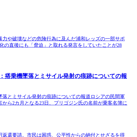
暴力や破壊などの危険行為に及んだ浦和レッズの一部サポ
化の直後にも「脅迫」と取れる発言をしていたことが28
：搭乗機墜落とミサイル発射の痕跡についての報
墜落とミサイル発射の痕跡についての報道ロシアの民間軍
から2カ月となる23日、プリゴジン氏の名前が乗客名簿に
円返還要請。市民は困惑、公平性からの納付とせざるを得