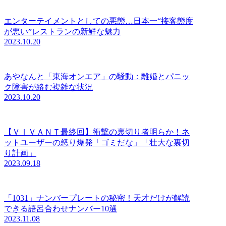
エンターテイメントとしての悪態…日本一“接客態度
が悪い”レストランの新鮮な魅力
2023.10.20
あやなんと「東海オンエア」の騒動：離婚とパニッ
ク障害が絡む複雑な状況
2023.10.20
【ＶＩＶＡＮＴ最終回】衝撃の裏切り者明らか！ネ
ットユーザーの怒り爆発「ゴミだな」「壮大な裏切
り計画」
2023.09.18
「1031」ナンバープレートの秘密！天才だけが解読
できる語呂合わせナンバー10選
2023.11.08