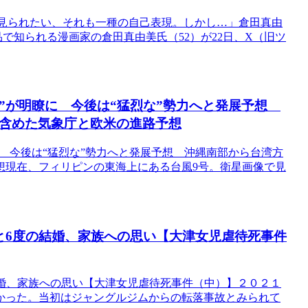
ロく見られたい、それも一種の自己表現。しかし…」倉田真由
品で知られる漫画家の倉田真由美氏（52）が22日、X（旧ツ
目”が明瞭に 今後は“猛烈な”勢力へと発展予想
も含めた気象庁と欧米の進路予想
に 今後は“猛烈な”勢力へと発展予想 沖縄南部から台湾方
想現在、フィリピンの東海上にある台風9号。衛星画像で見
と6度の結婚、家族への思い【大津女児虐待死事件
結婚、家族への思い【大津女児虐待死事件（中）】２０２１
かった。当初はジャングルジムからの転落事故とみられて