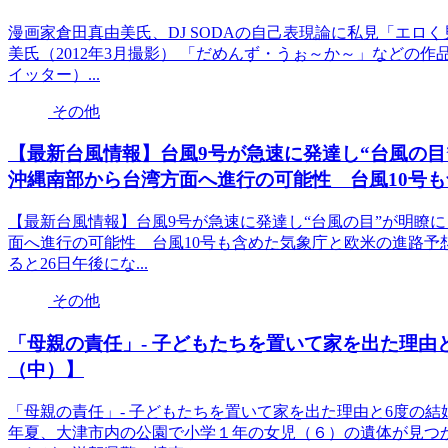
漫画家倉田真由美氏、DJ SODAの自己表現論に私見「エ
美氏（2012年3月撮影） 「だめんず・うぉ～か～」などの作
イッター）...
その他
【最新台風情報】台風9号が急速に発達し“台風の
沖縄南部から台湾方面へ進行の可能性 台風10号
【最新台風情報】台風9号が急速に発達し“台風の目”が明瞭
面へ進行の可能性 台風10号も含めた気象庁と欧米の進路予
ると26日午後にな...
その他
「母親の責任」- 子どもたちを置いて家を出た理由
（中）】
「母親の責任」- 子どもたちを置いて家を出た理由と6度の
年夏、大津市内の公園で小学１年の女児（６）の遺体が見つ