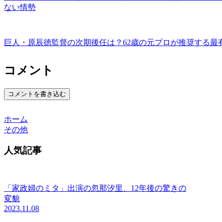
ない情勢
巨人・原辰徳監督の次期後任は？62歳の元プロが推奨する最
コメント
コメントを書き込む
ホーム
その他
人気記事
「家政婦のミタ」出演の忽那汐里、12年後の驚きの
変貌
2023.11.08