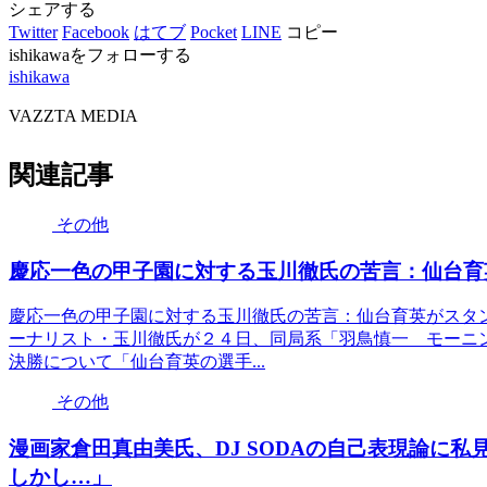
シェアする
Twitter
Facebook
はてブ
Pocket
LINE
コピー
ishikawaをフォローする
ishikawa
VAZZTA MEDIA
関連記事
その他
慶応一色の甲子園に対する玉川徹氏の苦言：仙台育
慶応一色の甲子園に対する玉川徹氏の苦言：仙台育英がスタ
ーナリスト・玉川徹氏が２４日、同局系「羽鳥慎一 モーニ
決勝について「仙台育英の選手...
その他
漫画家倉田真由美氏、DJ SODAの自己表現論に
しかし…」