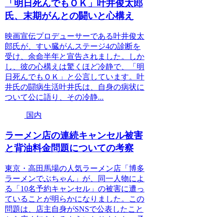
「明日死んでもＯＫ」叶井俊太郎
氏、末期がんとの闘いと心構え
映画宣伝プロデューサーである叶井俊太
郎氏が、すい臓がんステージ4の診断を
受け、余命半年と宣告されました。しか
し、彼の心構えは驚くほど冷静で、「明
日死んでもＯＫ」と公言しています。叶
井氏の闘病生活叶井氏は、自身の病状に
ついて公に語り、その冷静...
国内
ラーメン店の連続キャンセル被害
と背油料金問題についての考察
東京・高田馬場の人気ラーメン店「博多
ラーメンでぶちゃん」が、同一人物によ
る「10名予約キャンセル」の被害に遭っ
ていることが明らかになりました。この
問題は、店主自身がSNSで公表したこと