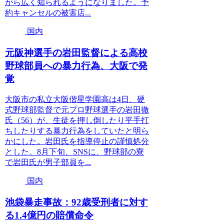
から広く知られるようになりました。予
約キャンセルの被害店...
国内
元阪神選手の岩田監督による高校
野球部員への暴力行為、大阪で発
覚
大阪市の私立大阪偕星学園高は4日、硬
式野球部監督で元プロ野球選手の岩田徹
氏（56）が、生徒を押し倒したり平手打
ちしたりする暴力行為をしていたと明ら
かにした。岩田氏を指導停止の謹慎処分
とした。8月下旬、SNSに、野球部の寮
で岩田氏が男子部員を...
国内
池袋暴走事故：92歳受刑者に対す
る1.4億円の賠償命令