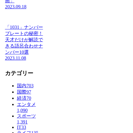
画」
2023.09.18
「1031」ナンバー
プレートの秘密！
天才だけが解読で
きる語呂合わせナ
ンバー10選
2023.11.08
カテゴリー
国内
703
国際
97
経済
70
エンタメ
1,090
スポーツ
1,391
IT
33
ライフ
135