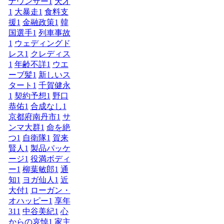
ナウンサー
1
天才
1
大暴走
1
食料支
援
1
金融政策
1
韓
国選手
1
列車事故
1
ウェディングド
レス
1
クレディス
1
年齢不詳
1
ウエ
ーブ髪
1
新しいス
タート
1
千賀健永
1
契約予想
1
野口
恭佑
1
合成なし
1
京都府南丹市
1
サ
ンマ大群
1
命を絶
つ
1
自衛隊
1
賀来
賢人
1
製品パッケ
ージ
1
役満ボディ
ー
1
柳葉敏郎
1
通
知
1
ヨガ仙人
1
近
大付
1
ローガン・
オハッピー
1
享年
31
1
中谷美紀
1
心
からの哀悼
1
家主