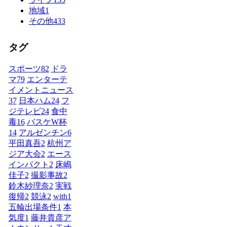
地域
1
その他
433
タグ
スポーツ
82
ドラ
マ
79
エンターテ
イメントニュース
37
日本ハム
24
フ
ジテレビ
24
食中
毒
16
バスケW杯
14
アルゼンチン
6
平田真吾
2
杭州ア
ジア大会
2
エース
インパクト
2
床嶋
佳子
2
撮影事故
2
鈴木紗理奈
2
実戦
復帰
2
競泳
2
with
1
五輪出場条件
1
本
気度
1
藤井貴彦ア