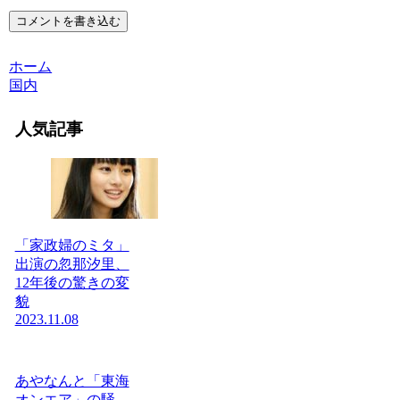
コメントを書き込む
ホーム
国内
人気記事
「家政婦のミタ」
出演の忽那汐里、
12年後の驚きの変
貌
2023.11.08
あやなんと「東海
オンエア」の騒