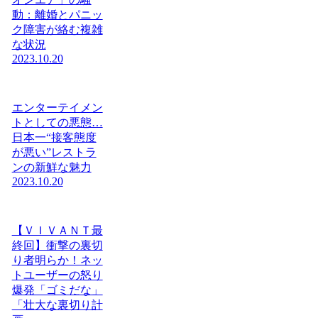
動：離婚とパニッ
ク障害が絡む複雑
な状況
2023.10.20
エンターテイメン
トとしての悪態…
日本一“接客態度
が悪い”レストラ
ンの新鮮な魅力
2023.10.20
【ＶＩＶＡＮＴ最
終回】衝撃の裏切
り者明らか！ネッ
トユーザーの怒り
爆発「ゴミだな」
「壮大な裏切り計