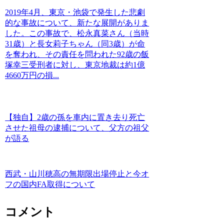
2019年4月、東京・池袋で発生した悲劇
的な事故について、新たな展開がありま
した。この事故で、松永真菜さん（当時
31歳）と長女莉子ちゃん（同3歳）が命
を奪われ、その責任を問われた92歳の飯
塚幸三受刑者に対し、東京地裁は約1億
4660万円の損...
【独自】2歳の孫を車内に置き去り死亡
させた祖母の逮捕について、父方の祖父
が語る
西武・山川穂高の無期限出場停止と今オ
フの国内FA取得について
コメント