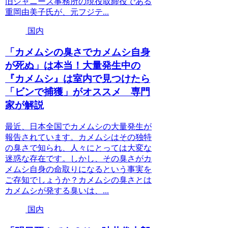
旧ジャニーズ事務所の現役取締役である
重岡由美子氏が、元フジテ...
国内
「カメムシの臭さでカメムシ自身
が死ぬ」は本当！大量発生中の
『カメムシ』は室内で見つけたら
「ビンで捕獲」がオススメ 専門
家が解説
最近、日本全国でカメムシの大量発生が
報告されています。カメムシはその独特
の臭さで知られ、人々にとっては大変な
迷惑な存在です。しかし、その臭さがカ
メムシ自身の命取りになるという事実を
ご存知でしょうか？カメムシの臭さとは
カメムシが発する臭いは、...
国内