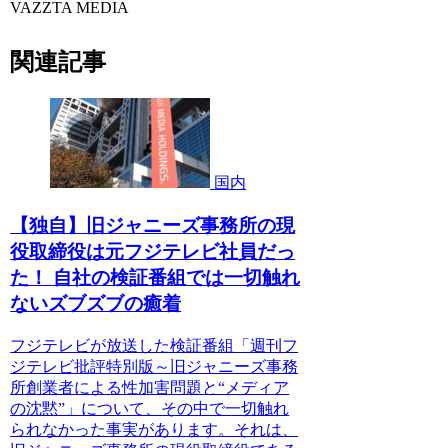
VAZZTA MEDIA
関連記事
国内
【独自】旧ジャニーズ事務所の現
役取締役は元フジテレビ社員だっ
た！ 自社の検証番組では一切触れ
ないズブズブの癒着
フジテレビが放送した検証番組「週刊フ
ジテレビ批評特別版～旧ジャニーズ事務
所創業者による性加害問題と“メディア
の沈黙”」について、その中で一切触れ
られなかった事実があります。それは、