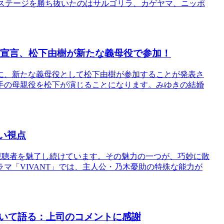
tステージを勝ち抜いたのはサルゴリラ、カゲヤマ、ニッポ
婚宣言、松下由樹が新たな義母役で参加！
」に、新たな義母役として松下由樹が参加することが発表さ
手の母親役を松下が演じることになります。みゆきの結婚
い視点
、視聴者を魅了し続けています。その魅力の一つが、巧妙に散
マ「VIVANT」では、主人公・乃木憂助の特殊な能力が
いて語る：上司のコメントに感謝