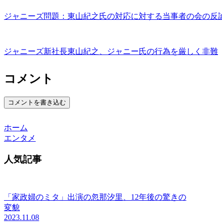
ジャニーズ問題：東山紀之氏の対応に対する当事者の会の反
ジャニーズ新社長東山紀之、ジャニー氏の行為を厳しく非難
コメント
コメントを書き込む
ホーム
エンタメ
人気記事
「家政婦のミタ」出演の忽那汐里、12年後の驚きの
変貌
2023.11.08