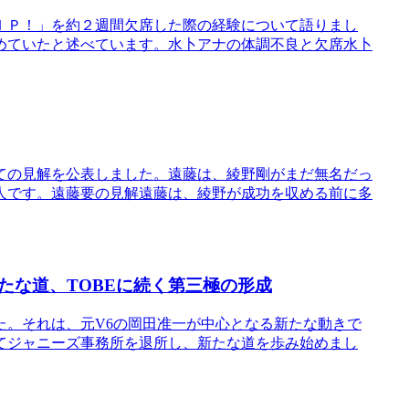
ＩＰ！」を約２週間欠席した際の経験について語りまし
めていたと述べています。水卜アナの体調不良と欠席水卜
ての見解を公表しました。遠藤は、綾野剛がまだ無名だっ
人です。遠藤要の見解遠藤は、綾野が成功を収める前に多
たな道、TOBEに続く第三極の形成
た。それは、元V6の岡田准一が中心となる新たな動きで
ってジャニーズ事務所を退所し、新たな道を歩み始めまし