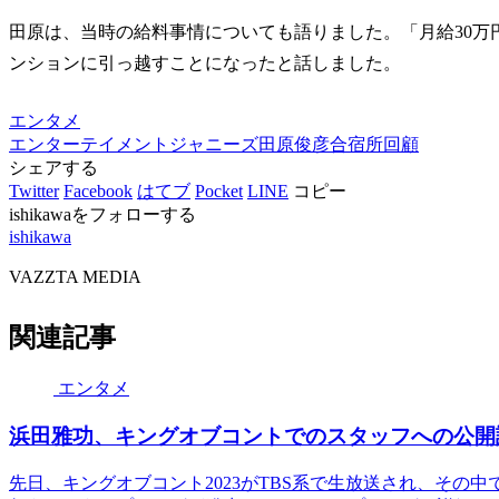
田原は、当時の給料事情についても語りました。「月給30万
ンションに引っ越すことになったと話しました。
エンタメ
エンターテイメント
ジャニーズ
田原俊彦
合宿所
回顧
シェアする
Twitter
Facebook
はてブ
Pocket
LINE
コピー
ishikawaをフォローする
ishikawa
VAZZTA MEDIA
関連記事
エンタメ
浜田雅功、キングオブコントでのスタッフへの公開
先日、キングオブコント2023がTBS系で生放送され、その