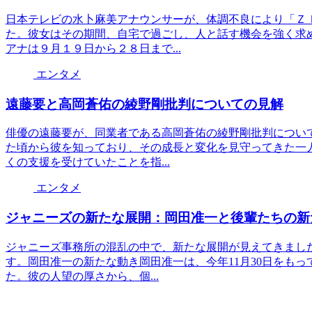
日本テレビの水卜麻美アナウンサーが、体調不良により「Ｚ
た。彼女はその期間、自宅で過ごし、人と話す機会を強く求
アナは９月１９日から２８日まで...
エンタメ
遠藤要と高岡蒼佑の綾野剛批判についての見解
俳優の遠藤要が、同業者である高岡蒼佑の綾野剛批判につい
た頃から彼を知っており、その成長と変化を見守ってきた一
くの支援を受けていたことを指...
エンタメ
ジャニーズの新たな展開：岡田准一と後輩たちの新
ジャニーズ事務所の混乱の中で、新たな展開が見えてきまし
す。岡田准一の新たな動き岡田准一は、今年11月30日をも
た。彼の人望の厚さから、個...