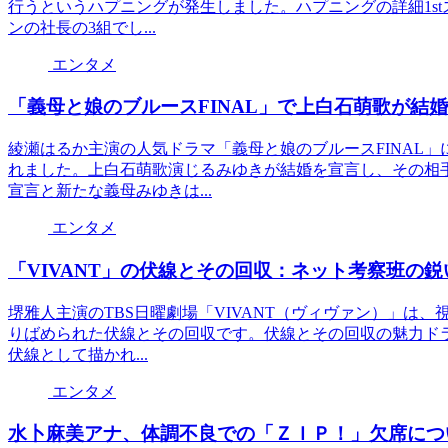
行うというハプニングが発生しました。ハプニングの詳細1s
ンの社長の3組でし...
エンタメ
「義母と娘のブルースFINAL」で上白石萌歌が結
綾瀬はるか主演の人気ドラマ「義母と娘のブルースFINAL
れました。上白石萌歌演じるみゆきが結婚を宣言し、その相
宣言と新たな義母みゆきは...
エンタメ
「VIVANT」の伏線とその回収：ネット考察班の鋭
堺雅人主演のTBS日曜劇場「VIVANT（ヴィヴァン）」は
りばめられた伏線とその回収です。伏線とその回収の魅力ドラ
伏線として描かれ...
エンタメ
水卜麻美アナ、体調不良での「ＺＩＰ！」欠席につ