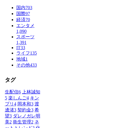
国内
703
国際
97
経済
70
エンタメ
1,090
スポーツ
1,391
IT
33
ライフ
135
地域
1
その他
433
タグ
生配信
6
上林誠知
5
楽しんご
4
キン
プリ
4
岡本和
3
渡
邊渚
3
契約金
3
希
望
3
ダレノガレ明
美
2
衛生管理
2
ネ
ットトレンド
2
化