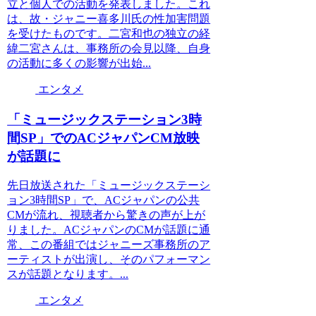
立と個人での活動を発表しました。これ
は、故・ジャニー喜多川氏の性加害問題
を受けたものです。二宮和也の独立の経
緯二宮さんは、事務所の会見以降、自身
の活動に多くの影響が出始...
エンタメ
「ミュージックステーション3時
間SP」でのACジャパンCM放映
が話題に
先日放送された「ミュージックステーシ
ョン3時間SP」で、ACジャパンの公共
CMが流れ、視聴者から驚きの声が上が
りました。ACジャパンのCMが話題に通
常、この番組ではジャニーズ事務所のア
ーティストが出演し、そのパフォーマン
スが話題となります。...
エンタメ