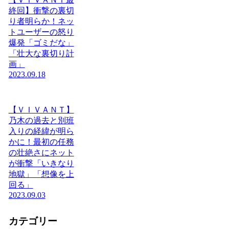
終回】衝撃の裏切
り者明らか！ネッ
トユーザーの怒り
爆発「ゴミだな」
「壮大な裏切り計
画」
2023.09.18
【ＶＩＶＡＮＴ】
乃木の過去と別班
入りの経緯が明ら
かに！最初の任務
の壮絶さにネット
が衝撃「いきなり
地獄」「想像を上
回る」
2023.09.03
カテゴリー