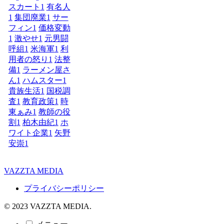
スカート
1
有名人
1
集団廃業
1
サー
フィン
1
価格変動
1
激やせ
1
元男闘
呼組
1
米海軍
1
利
用者の怒り
1
法整
備
1
ラーメン屋さ
ん
1
ハムスター
1
貴族生活
1
国税調
査
1
教育政策
1
時
東ぁみ
1
教師の役
割
1
柏木由紀
1
ホ
ワイト企業
1
矢野
安崇
1
VAZZTA MEDIA
プライバシーポリシー
© 2023 VAZZTA MEDIA.