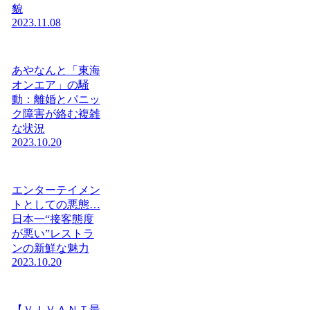
貌
2023.11.08
あやなんと「東海
オンエア」の騒
動：離婚とパニッ
ク障害が絡む複雑
な状況
2023.10.20
エンターテイメン
トとしての悪態…
日本一“接客態度
が悪い”レストラ
ンの新鮮な魅力
2023.10.20
【ＶＩＶＡＮＴ最