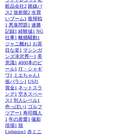
粧品会社
2
路線バ
ス
2
放射能
2
水買
いブーム
1
復帰戦
1
悪臭問題
1
連勝
記録
1
経験値
1
NG
仕事
1
離婚騒動
1
ジャニ離れ
1
お茶
目な姿
1
マシンガ
ンズ滝沢秀一
1
美
意識
1
4000本のビ
ール
1
JT・シャギ
ワ
1
ミエちゃん
1
仮バラシ
1
USJ
1
賞金
1
ネットスラ
ング
1
空きスペー
ス
1
別人レベル
1
色っぽい
1
ゴルフ
ツアー
1
寿司職人
1
年の差愛
1
撮影
現場
1
脱
Lightning
1
赤ミニ