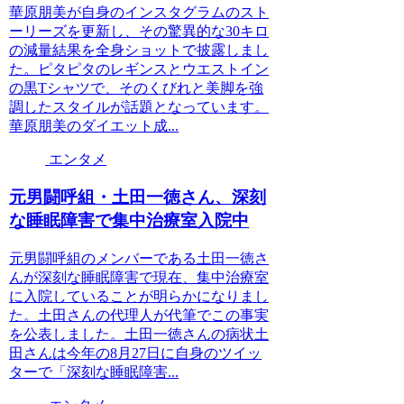
華原朋美が自身のインスタグラムのスト
ーリーズを更新し、その驚異的な30キロ
の減量結果を全身ショットで披露しまし
た。ピタピタのレギンスとウエストイン
の黒Tシャツで、そのくびれと美脚を強
調したスタイルが話題となっています。
華原朋美のダイエット成...
エンタメ
元男闘呼組・土田一徳さん、深刻
な睡眠障害で集中治療室入院中
元男闘呼組のメンバーである土田一徳さ
んが深刻な睡眠障害で現在、集中治療室
に入院していることが明らかになりまし
た。土田さんの代理人が代筆でこの事実
を公表しました。土田一徳さんの病状土
田さんは今年の8月27日に自身のツイッ
ターで「深刻な睡眠障害...