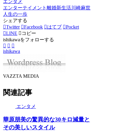
エンタメ
エンターテイメント
離婚
新生活
川崎麻世
人生の一歩
シェアする
Twitter
Facebook
はてブ
Pocket
LINE
コピー
ishikawaをフォローする
ishikawa
VAZZTA MEDIA
関連記事
エンタメ
華原朋美の驚異的な30キロ減量と
その美しいスタイル