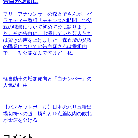
告白が話題に
フリーアナウンサーの森香澄さんが、バ
ラエティー番組「チャンスの時間」で父
親の職業について初めて公に語りまし
た。その告白に、出演していた芸人たち
は驚きの声を上げました。森香澄の父親
の職業についての告白森さんは番組内
で、「初公開なんですけど、私...
軽自動車の増加傾向と「白ナンバー」の
人気の理由
【バスケットボール】日本のパリ五輪出
場切符への道：勝利と16点差以内の敗北
が命運を分ける
コメント