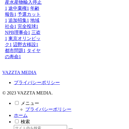
産水産物輸入停止
1
途中棄権
1
年齢
報告
1
予選カット
1
追加招集
1
地域
社会
1
完全投球
1
NPB理事会
1
三盗
1
東京オリンピッ
ク
1
辺野古移設
1
都市問題
1
タイヤ
の寿命
1
VAZZTA MEDIA
プライバシーポリシー
© 2023 VAZZTA MEDIA.
メニュー
プライバシーポリシー
ホーム
検索