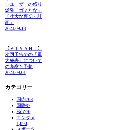
トユーザーの怒り
爆発「ゴミだな」
「壮大な裏切り計
画」
2023.09.18
【ＶＩＶＡＮＴ】
次回予告での「重
大発表」について
の考察と予想
2023.09.01
カテゴリー
国内
703
国際
97
経済
70
エンタメ
1,090
スポーツ