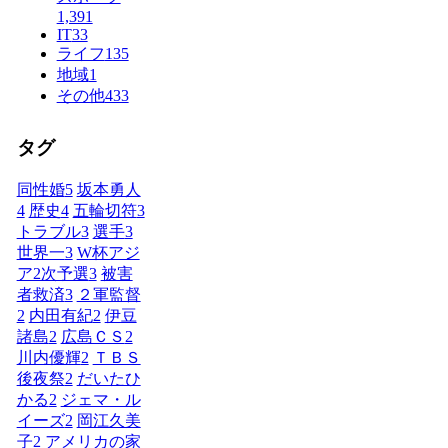
1,391
IT
33
ライフ
135
地域
1
その他
433
タグ
同性婚
5
坂本勇人
4
歴史
4
五輪切符
3
トラブル
3
選手
3
世界一
3
W杯アジ
ア2次予選
3
被害
者救済
3
２軍監督
2
内田有紀
2
伊豆
諸島
2
広島ＣＳ
2
川内優輝
2
ＴＢＳ
後夜祭
2
だいたひ
かる
2
ジェマ・ル
イーズ
2
岡江久美
子
2
アメリカの家