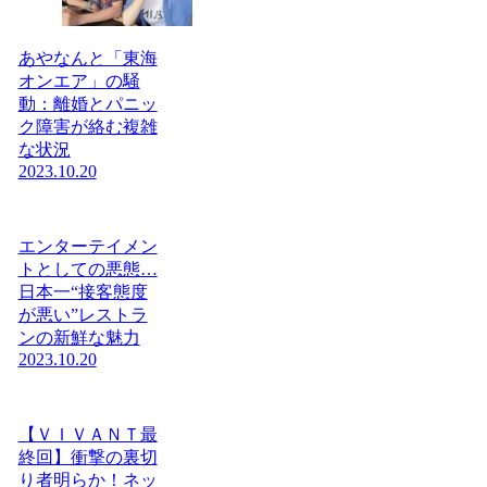
あやなんと「東海
オンエア」の騒
動：離婚とパニッ
ク障害が絡む複雑
な状況
2023.10.20
エンターテイメン
トとしての悪態…
日本一“接客態度
が悪い”レストラ
ンの新鮮な魅力
2023.10.20
【ＶＩＶＡＮＴ最
終回】衝撃の裏切
り者明らか！ネッ