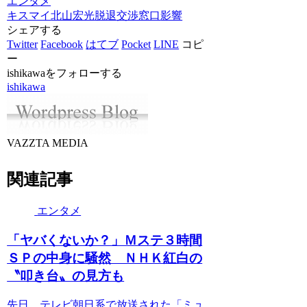
エンタメ
キスマイ
北山宏光
脱退
交渉窓口
影響
シェアする
Twitter
Facebook
はてブ
Pocket
LINE
コピ
ー
ishikawaをフォローする
ishikawa
VAZZTA MEDIA
関連記事
エンタメ
「ヤバくないか？」Ｍステ３時間
ＳＰの中身に騒然 ＮＨＫ紅白の
〝叩き台〟の見方も
先日、テレビ朝日系で放送された「ミュ