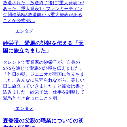
放送された。放送終了後に“重大発表”が
あった。重大発表1：ファンミーティン
グ開催第8話放送前から重大発表がある
ことが公式SN...
エンタメ
紗栄子、愛馬の訃報を伝える「天
国に旅立ちました」
タレントで実業家の紗栄子が、自身の
SNSを通じて愛馬の訃報を伝えました。
「昨日の朝、ジェニオが天国に旅立ちま
した。みんなに見守られながら、美しい
日に旅立っていきました」と彼女は書き
込みました。紗栄子は、仕事を調整して
愛馬と向き合ったことを明...
エンタメ
森香澄の父親の職業についての初