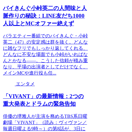
バイきんぐ小峠英二の人間味と人
脈作りの秘訣：LINE友だち1000
人以上とMCオファー絶えず
バラエティー番組でのバイきんぐ・小峠
英二（47）の安定感は群を抜く。どんな
に雑なフリでもしっかり返してくれる、
どんなに不安な場面でも小峠がいればな
んとかなる――。こうした信頼が積み重
なり、平場の出演者としてだけでなく、
メインMCや進行役も任...
エンタメ
「VIVANT」の最新情報：2つの
重大発表とドラムの緊急告知
俳優の堺雅人が主演を務めるTBS系日曜
劇場「VIVANT」（読み：ヴィヴァン／
毎週日曜よる9時～）の第8話が、3日に