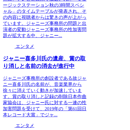
ージックステーション秋の3時間スペシ
ャル」のタイムテーブルが発表され、そ
の内容に視聴者からは驚きの声が上がっ
ています。ジャニーズ事務所の問題と出
演者の変動ジャニーズ事務所の性加害問
題が拡大する中、ジャニー...
エンタメ
ジャニー喜多川氏の遺産、賞の取
り消しと名前の消去が進行中
ジャニーズ事務所の創設者である故ジャ
ニー喜多川氏の名前が、音楽業界から
徐々に消えていく動きが加速していま
す。賞の取り消しと記録の削除日本作曲
家協会は、ジャニー氏に対する一連の性
加害問題を受けて、2019年の「第61回日
本レコード大賞」でジャ...
エンタメ