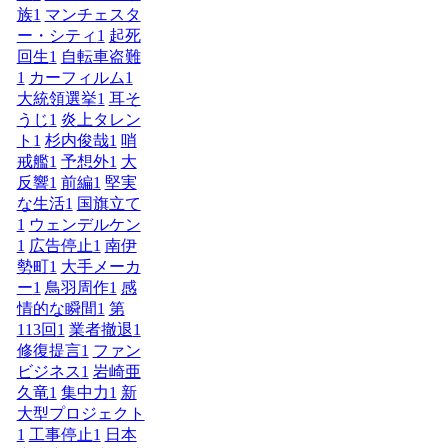
族
1
マンチェスタ
ー・シティ
1
起死
回生
1
自転車盗難
1
カーフィルム
1
大統領選挙
1
耳そ
うじ
1
炎上タレン
ト
1
杉内俊哉
1
哨
戒艦
1
予想外
1
大
反響
1
前編
1
堅実
な生活
1
国旗立て
1
ウェンデルケン
1
広告停止
1
南伊
勢町
1
大手メーカ
ー
1
鳥羽周作
1
感
情的な瞬間
1
第
113回
1
業者撤退
1
修復提言
1
ファン
ビジネス
1
岩崎亜
久竜
1
集中力
1
新
大型プロジェクト
1
工事停止
1
日本