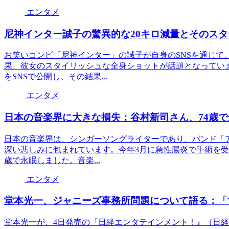
エンタメ
尼神インター誠子の驚異的な20キロ減量とそのス
お笑いコンビ「尼神インター」の誠子が自身のSNSを通じて
果、彼女のスタイリッシュな全身ショットが話題となってい
をSNSで公開し、その結果...
エンタメ
日本の音楽界に大きな損失：谷村新司さん、74歳で
日本の音楽界は、シンガーソングライターであり、バンド「
深い悲しみに包まれています。今年3月に急性腸炎で手術を受け
歳で永眠しました。音楽...
エンタメ
堂本光一、ジャニーズ事務所問題について語る：「
堂本光一が、4日発売の『日経エンタテインメント！』（日経B