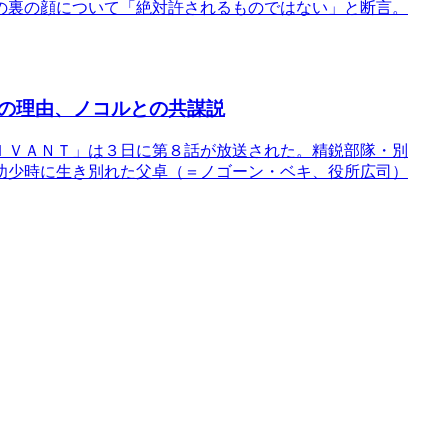
の裏の顔について「絶対許されるものではない」と断言。
の理由、ノコルとの共謀説
ＩＶＡＮＴ」は３日に第８話が放送された。精鋭部隊・別
幼少時に生き別れた父卓（＝ノゴーン・ベキ、役所広司）