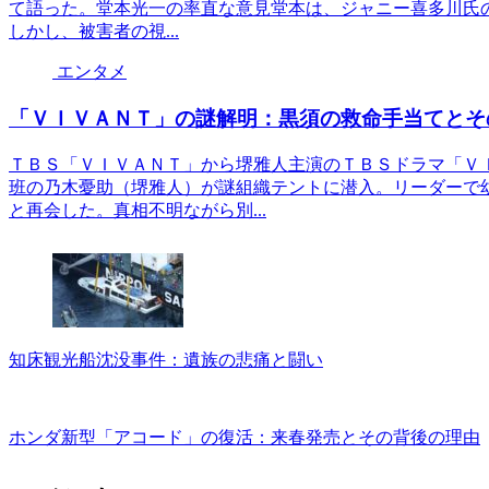
て語った。堂本光一の率直な意見堂本は、ジャニー喜多川氏
しかし、被害者の視...
エンタメ
「ＶＩＶＡＮＴ」の謎解明：黒須の救命手当てとそ
ＴＢＳ「ＶＩＶＡＮＴ」から堺雅人主演のＴＢＳドラマ「Ｖ
班の乃木憂助（堺雅人）が謎組織テントに潜入。リーダーで
と再会した。真相不明ながら別...
知床観光船沈没事件：遺族の悲痛と闘い
ホンダ新型「アコード」の復活：来春発売とその背後の理由