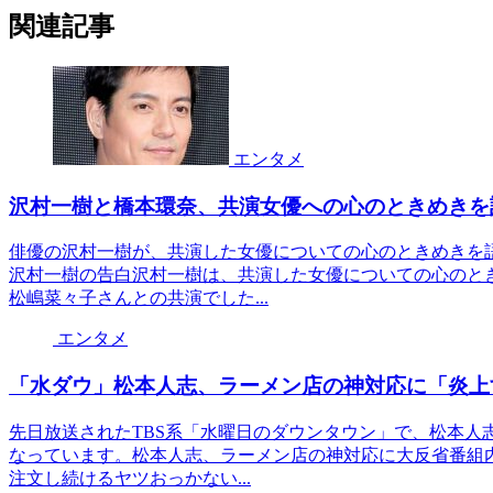
関連記事
エンタメ
沢村一樹と橋本環奈、共演女優への心のときめきを
俳優の沢村一樹が、共演した女優についての心のときめきを
沢村一樹の告白沢村一樹は、共演した女優についての心のと
松嶋菜々子さんとの共演でした...
エンタメ
「水ダウ」松本人志、ラーメン店の神対応に「炎上
先日放送されたTBS系「水曜日のダウンタウン」で、松本人
なっています。松本人志、ラーメン店の神対応に大反省番組
注文し続けるヤツおっかない...