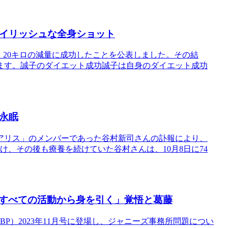
タイリッシュな全身ショット
、20キロの減量に成功したことを公表しました。その結
ます。誠子のダイエット成功誠子は自身のダイエット成功
永眠
アリス」のメンバーであった谷村新司さんの訃報により、
、その後も療養を続けていた谷村さんは、10月8日に74
すべての活動から身を引く」覚悟と葛藤
P）2023年11月号に登場し、ジャニーズ事務所問題につい