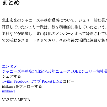
まとめ
北山宏光のジャニーズ事務所退所について、ジュリー前社長
評価していたジュリー氏は、彼を積極的に推していたという
退社などが影響し、北山は他のメンバーと比べて冷遇されてい
での活動をスタートさせており、その今後の活躍に注目が集
エンタメ
ジャニーズ事務所
北山宏光
芸能ニュース
TOBE
ジュリー前社
シェアする
Twitter
Facebook
はてブ
Pocket
LINE
コピー
ishikawaをフォローする
ishikawa
VAZZTA MEDIA