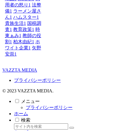
用者の怒り
1
法整
備
1
ラーメン屋さ
ん
1
ハムスター
1
貴族生活
1
国税調
査
1
教育政策
1
時
東ぁみ
1
教師の役
割
1
柏木由紀
1
ホ
ワイト企業
1
矢野
安崇
1
VAZZTA MEDIA
プライバシーポリシー
© 2023 VAZZTA MEDIA.
メニュー
プライバシーポリシー
ホーム
検索