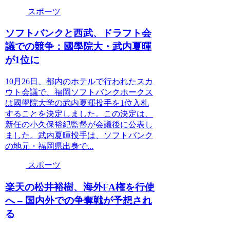
スポーツ
ソフトバンクと西武、ドラフト会
議での競争：國學院大・武内夏暉
が1位に
10月26日、都内のホテルで行われたスカ
ウト会議で、福岡ソフトバンクホークス
は國學院大学の武内夏暉投手を1位入札
することを決定しました。この決定は、
新任の小久保裕紀監督が会議後に公表し
ました。武内夏暉投手は、ソフトバンク
の地元・福岡県出身で...
スポーツ
楽天の松井裕樹、海外FA権を行使
へ – 国内外での争奪戦が予想され
る