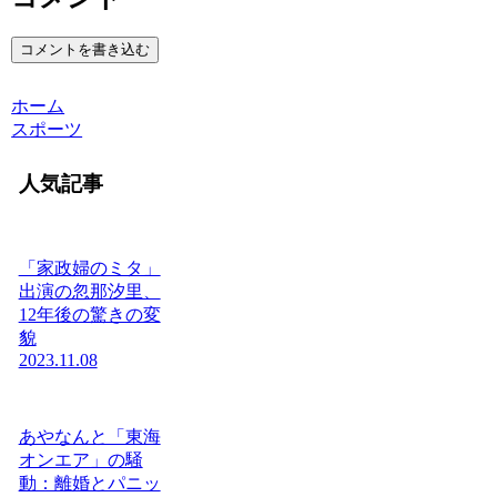
コメントを書き込む
ホーム
スポーツ
人気記事
「家政婦のミタ」
出演の忽那汐里、
12年後の驚きの変
貌
2023.11.08
あやなんと「東海
オンエア」の騒
動：離婚とパニッ