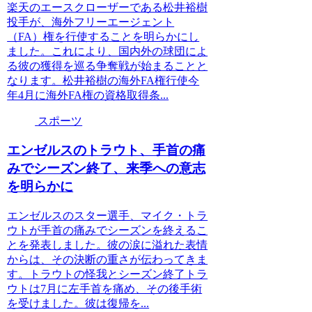
楽天のエースクローザーである松井裕樹
投手が、海外フリーエージェント
（FA）権を行使することを明らかにし
ました。これにより、国内外の球団によ
る彼の獲得を巡る争奪戦が始まることと
なります。松井裕樹の海外FA権行使今
年4月に海外FA権の資格取得条...
スポーツ
エンゼルスのトラウト、手首の痛
みでシーズン終了、来季への意志
を明らかに
エンゼルスのスター選手、マイク・トラ
ウトが手首の痛みでシーズンを終えるこ
とを発表しました。彼の涙に溢れた表情
からは、その決断の重さが伝わってきま
す。トラウトの怪我とシーズン終了トラ
ウトは7月に左手首を痛め、その後手術
を受けました。彼は復帰を...