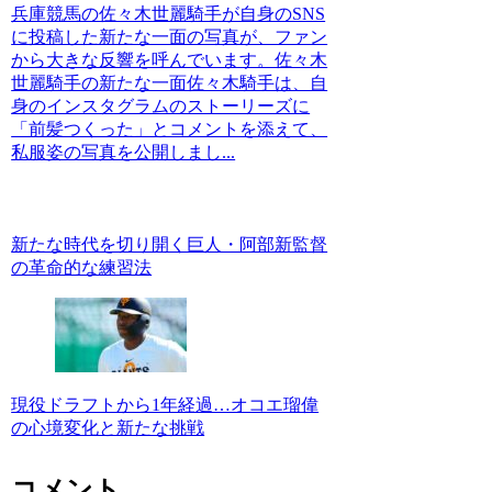
兵庫競馬の佐々木世麗騎手が自身のSNS
に投稿した新たな一面の写真が、ファン
から大きな反響を呼んでいます。佐々木
世麗騎手の新たな一面佐々木騎手は、自
身のインスタグラムのストーリーズに
「前髪つくった」とコメントを添えて、
私服姿の写真を公開しまし...
新たな時代を切り開く巨人・阿部新監督
の革命的な練習法
現役ドラフトから1年経過…オコエ瑠偉
の心境変化と新たな挑戦
コメント