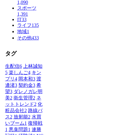
1,090
スポーツ
1,391
IT
33
ライフ
135
地域
1
その他
433
タグ
生配信
6
上林誠知
5
楽しんご
4
キン
プリ
4
岡本和
3
渡
邊渚
3
契約金
3
希
望
3
ダレノガレ明
美
2
衛生管理
2
ネ
ットトレンド
2
化
粧品会社
2
路線バ
ス
2
放射能
2
水買
いブーム
1
復帰戦
1
悪臭問題
1
連勝