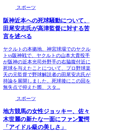
スポーツ
阪神近本への死球騒動について、
田尾安志氏が高津監督に対する苦
言を述べる
ヤクルトの本拠地、神宮球場でのヤクル
トvs阪神戦で、ヤクルトの山本大貴投手
が阪神の近本光司外野手の右脇腹付近に
死球を与えたことについて、プロ野球楽
天の元監督で野球解説者の田尾安志氏が
持論を展開しました。死球後にこの回を
無失点で抑えた際、スタ...
スポーツ
地方競馬の女性ジョッキー、佐々
木世麗の新たな一面にファン驚愕
「アイドル級の美しさ」