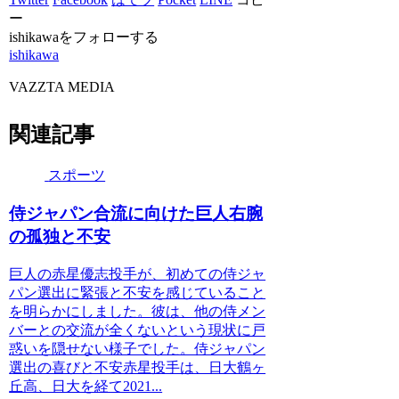
ー
ishikawaをフォローする
ishikawa
VAZZTA MEDIA
関連記事
スポーツ
侍ジャパン合流に向けた巨人右腕
の孤独と不安
巨人の赤星優志投手が、初めての侍ジャ
パン選出に緊張と不安を感じていること
を明らかにしました。彼は、他の侍メン
バーとの交流が全くないという現状に戸
惑いを隠せない様子でした。侍ジャパン
選出の喜びと不安赤星投手は、日大鶴ヶ
丘高、日大を経て2021...