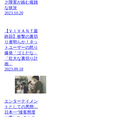
ク障害が絡む複雑
な状況
2023.10.20
【ＶＩＶＡＮＴ最
終回】衝撃の裏切
り者明らか！ネッ
トユーザーの怒り
爆発「ゴミだな」
「壮大な裏切り計
画」
2023.09.18
エンターテイメン
トとしての悪態…
日本一“接客態度