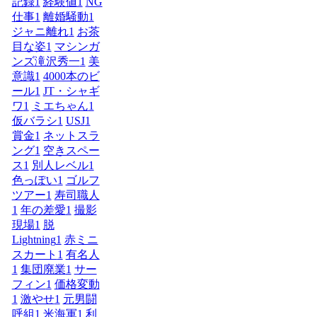
記録
1
経験値
1
NG
仕事
1
離婚騒動
1
ジャニ離れ
1
お茶
目な姿
1
マシンガ
ンズ滝沢秀一
1
美
意識
1
4000本のビ
ール
1
JT・シャギ
ワ
1
ミエちゃん
1
仮バラシ
1
USJ
1
賞金
1
ネットスラ
ング
1
空きスペー
ス
1
別人レベル
1
色っぽい
1
ゴルフ
ツアー
1
寿司職人
1
年の差愛
1
撮影
現場
1
脱
Lightning
1
赤ミニ
スカート
1
有名人
1
集団廃業
1
サー
フィン
1
価格変動
1
激やせ
1
元男闘
呼組
1
米海軍
1
利