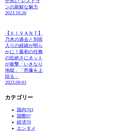
が悪い”レストラ
ンの新鮮な魅力
2023.10.20
【ＶＩＶＡＮＴ】
乃木の過去と別班
入りの経緯が明ら
かに！最初の任務
の壮絶さにネット
が衝撃「いきなり
地獄」「想像を上
回る」
2023.09.03
カテゴリー
国内
703
国際
97
経済
70
エンタメ