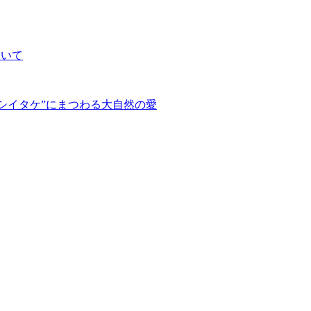
ついて
“シイタケ”にまつわる大自然の愛