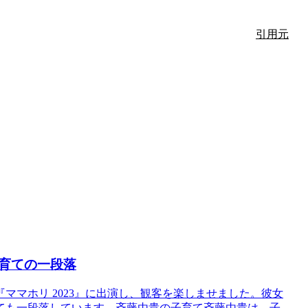
引用元
育ての一段落
ママホリ 2023』に出演し、観客を楽しませました。彼女
育ても一段落しています。斉藤由貴の子育て斉藤由貴は、子