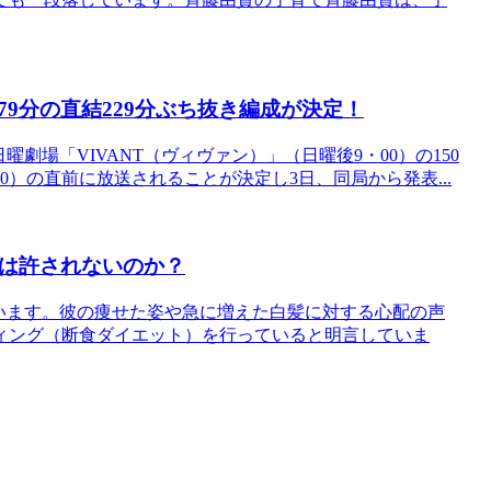
編79分の直結229分ぶち抜き編成が決定！
劇場「VIVANT（ヴィヴァン）」（日曜後9・00）の150
30）の直前に放送されることが決定し3日、同局から発表...
」は許されないのか？
います。彼の痩せた姿や急に増えた白髪に対する心配の声
ィング（断食ダイエット）を行っていると明言していま