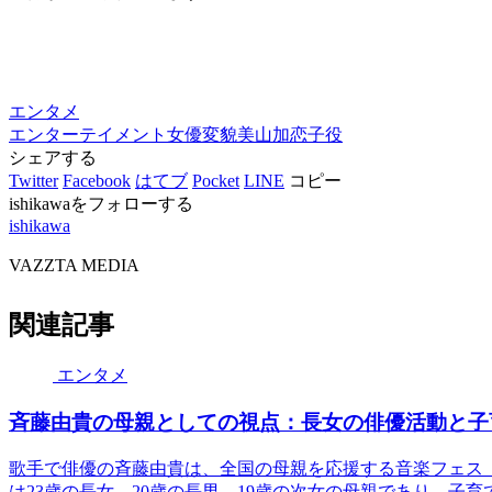
エンタメ
エンターテイメント
女優
変貌
美山加恋
子役
シェアする
Twitter
Facebook
はてブ
Pocket
LINE
コピー
ishikawaをフォローする
ishikawa
VAZZTA MEDIA
関連記事
エンタメ
斉藤由貴の母親としての視点：長女の俳優活動と子
歌手で俳優の斉藤由貴は、全国の母親を応援する音楽フェス『
は23歳の長女、20歳の長男、19歳の次女の母親であり、子