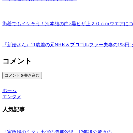
街着でもイケそう！河本結の白×黒ヒザ上２０ｃｍウエアに
『新婚さん』11歳差の元NHK＆プロゴルファー夫妻の198円
コメント
コメントを書き込む
ホーム
エンタメ
人気記事
「家政婦のミタ」出演の忽那汐里、12年後の驚きの