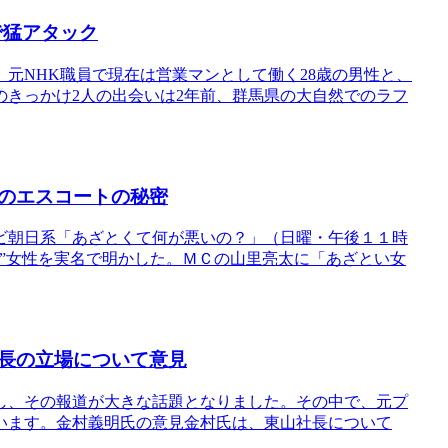
で猛アタック
元NHK職員で現在は営業マンとして働く28歳の男性と、
のきっかけ2人の出会いは2年前、群馬県の大自然でのラフ
のエスコートの秘密
ビ朝日系「あざとくて何が悪いの？」（日曜・午後１１時
”女性を実名で明かした。ＭＣの山里亮太に「あざとい女
長の立場について意見
し、その報道が大きな話題となりました。その中で、元プ
います。金村義明氏の意見金村氏は、東山社長について