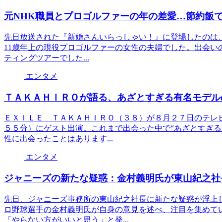
元NHK職員とプロゴルファーの年の差愛…節約飯
先日放送された『新婚さんいらっしゃい！』に登場したのは、
11歳年上の現役プロゴルファーの女性の夫婦でした。出会い
ティングツアーでした...
エンタメ
ＴＡＫＡＨＩＲＯが語る、あざとすぎる有名モデル
ＥＸＩＬＥ ＴＡＫＡＨＩＲＯ（３８）が８月２７日のテレ
５５分）にゲスト出演。これまで出会った中で“あざとすぎる
性に出会ったことはあります...
エンタメ
ジャニーズの新たな疑惑：金村義明氏が東山紀之社
先日、ジャニーズ事務所の東山紀之社長に新たな疑惑が浮上
ロ野球選手の金村義明氏が自身の意見を述べ、注目を集めて
「やらない方がいいと思う」と発...