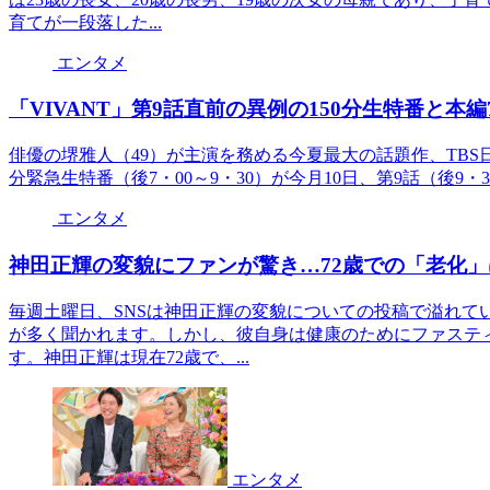
育てが一段落した...
エンタメ
「VIVANT」第9話直前の異例の150分生特番と本
俳優の堺雅人（49）が主演を務める今夏最大の話題作、TBS日曜
分緊急生特番（後7・00～9・30）が今月10日、第9話（後9・
エンタメ
神田正輝の変貌にファンが驚き…72歳での「老化
毎週土曜日、SNSは神田正輝の変貌についての投稿で溢れて
が多く聞かれます。しかし、彼自身は健康のためにファステ
す。神田正輝は現在72歳で、...
エンタメ