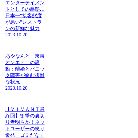
エンターテイメン
トとしての悪態…
日本一“接客態度
が悪い”レストラ
ンの新鮮な魅力
2023.10.20
あやなんと「東海
オンエア」の騒
動：離婚とパニッ
ク障害が絡む複雑
な状況
2023.10.20
【ＶＩＶＡＮＴ最
終回】衝撃の裏切
り者明らか！ネッ
トユーザーの怒り
爆発「ゴミだな」