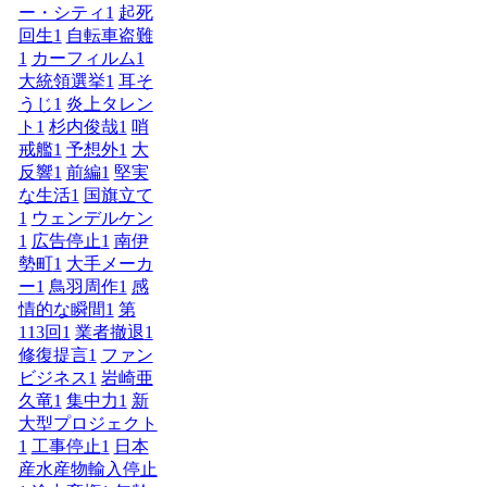
ー・シティ
1
起死
回生
1
自転車盗難
1
カーフィルム
1
大統領選挙
1
耳そ
うじ
1
炎上タレン
ト
1
杉内俊哉
1
哨
戒艦
1
予想外
1
大
反響
1
前編
1
堅実
な生活
1
国旗立て
1
ウェンデルケン
1
広告停止
1
南伊
勢町
1
大手メーカ
ー
1
鳥羽周作
1
感
情的な瞬間
1
第
113回
1
業者撤退
1
修復提言
1
ファン
ビジネス
1
岩崎亜
久竜
1
集中力
1
新
大型プロジェクト
1
工事停止
1
日本
産水産物輸入停止