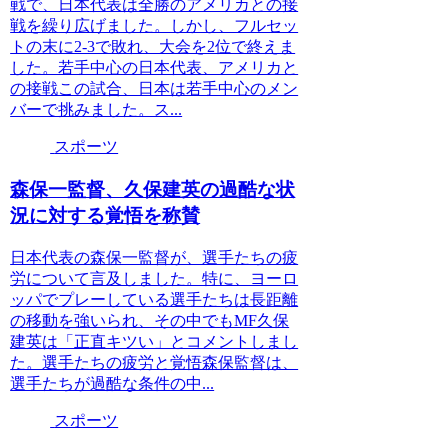
戦で、日本代表は全勝のアメリカとの接
戦を繰り広げました。しかし、フルセッ
トの末に2-3で敗れ、大会を2位で終えま
した。若手中心の日本代表、アメリカと
の接戦この試合、日本は若手中心のメン
バーで挑みました。ス...
スポーツ
森保一監督、久保建英の過酷な状
況に対する覚悟を称賛
日本代表の森保一監督が、選手たちの疲
労について言及しました。特に、ヨーロ
ッパでプレーしている選手たちは長距離
の移動を強いられ、その中でもMF久保
建英は「正直キツい」とコメントしまし
た。選手たちの疲労と覚悟森保監督は、
選手たちが過酷な条件の中...
スポーツ