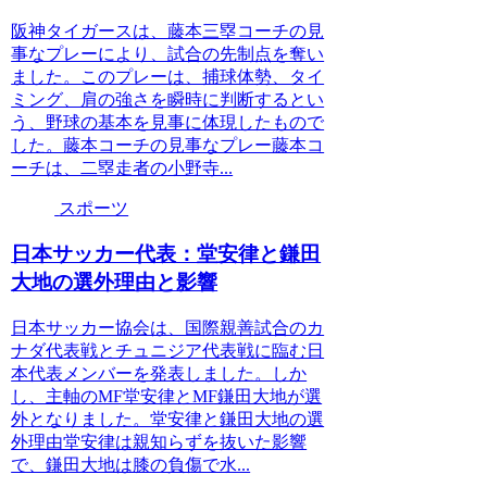
阪神タイガースは、藤本三塁コーチの見
事なプレーにより、試合の先制点を奪い
ました。このプレーは、捕球体勢、タイ
ミング、肩の強さを瞬時に判断するとい
う、野球の基本を見事に体現したもので
した。藤本コーチの見事なプレー藤本コ
ーチは、二塁走者の小野寺...
スポーツ
日本サッカー代表：堂安律と鎌田
大地の選外理由と影響
日本サッカー協会は、国際親善試合のカ
ナダ代表戦とチュニジア代表戦に臨む日
本代表メンバーを発表しました。しか
し、主軸のMF堂安律とMF鎌田大地が選
外となりました。堂安律と鎌田大地の選
外理由堂安律は親知らずを抜いた影響
で、鎌田大地は膝の負傷で水...