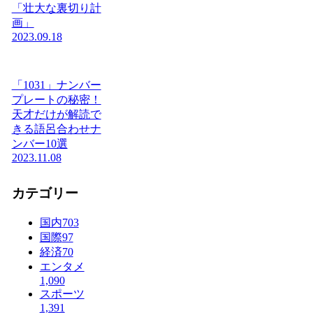
「壮大な裏切り計
画」
2023.09.18
「1031」ナンバー
プレートの秘密！
天才だけが解読で
きる語呂合わせナ
ンバー10選
2023.11.08
カテゴリー
国内
703
国際
97
経済
70
エンタメ
1,090
スポーツ
1,391