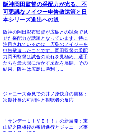
阪神岡田監督の采配力が光る、不
可思議なノイジー申告敬遠策と日
本シリーズ進出への道
阪神の岡田彰布監督が広島との試合で見
せた采配力が話題となっています。特に
注目されているのは、広島のノイジーを
申告敬遠したことです。岡田監督の采配
力岡田監督は試合の流れを見極め、選手
たちを最大限に活かす采配を展開。その
結果、阪神は広島に勝利し...
ジャニーズ会見での井ノ原快彦の風格：
次期社長の可能性と視聴者の反応
「サンデーＬＩＶＥ！！」の新展開：東
山紀之降板後の番組進行とジャニーズ事