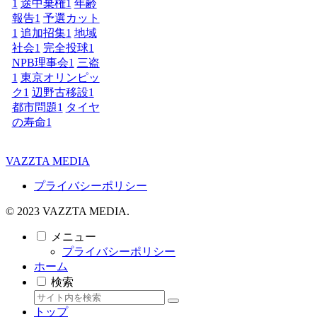
1
途中棄権
1
年齢
報告
1
予選カット
1
追加招集
1
地域
社会
1
完全投球
1
NPB理事会
1
三盗
1
東京オリンピッ
ク
1
辺野古移設
1
都市問題
1
タイヤ
の寿命
1
VAZZTA MEDIA
プライバシーポリシー
© 2023 VAZZTA MEDIA.
メニュー
プライバシーポリシー
ホーム
検索
トップ