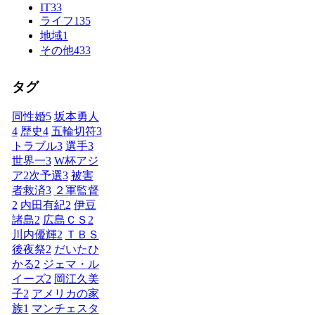
IT
33
ライフ
135
地域
1
その他
433
タグ
同性婚
5
坂本勇人
4
歴史
4
五輪切符
3
トラブル
3
選手
3
世界一
3
W杯アジ
ア2次予選
3
被害
者救済
3
２軍監督
2
内田有紀
2
伊豆
諸島
2
広島ＣＳ
2
川内優輝
2
ＴＢＳ
後夜祭
2
だいたひ
かる
2
ジェマ・ル
イーズ
2
岡江久美
子
2
アメリカの家
族
1
マンチェスタ