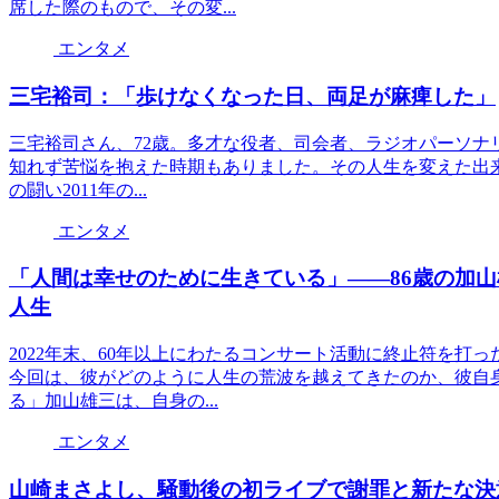
席した際のもので、その変...
エンタメ
三宅裕司：「歩けなくなった日、両足が麻痺した」
三宅裕司さん、72歳。多才な役者、司会者、ラジオパーソナ
知れず苦悩を抱えた時期もありました。その人生を変えた出来事
の闘い2011年の...
エンタメ
「人間は幸せのために生きている」――86歳の加
人生
2022年末、60年以上にわたるコンサート活動に終止符を打
今回は、彼がどのように人生の荒波を越えてきたのか、彼自
る」加山雄三は、自身の...
エンタメ
山崎まさよし、騒動後の初ライブで謝罪と新たな決