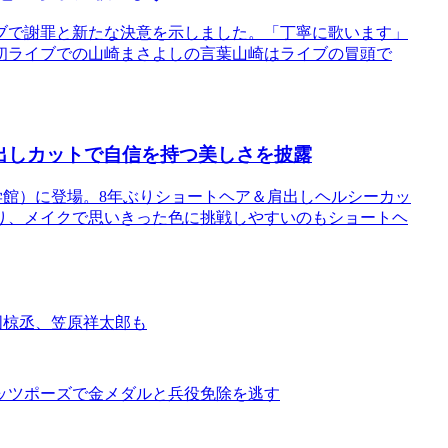
ブで謝罪と新たな決意を示しました。「丁寧に歌います」
初ライブでの山崎まさよしの言葉山崎はライブの冒頭で
肩出しカットで自信を持つ美しさを披露
小学館）に登場。8年ぶりショートヘア＆肩出しヘルシーカッ
り、メイクで思いきった色に挑戦しやすいのもショートヘ
国椋丞、笠原祥太郎も
ッツポーズで金メダルと兵役免除を逃す