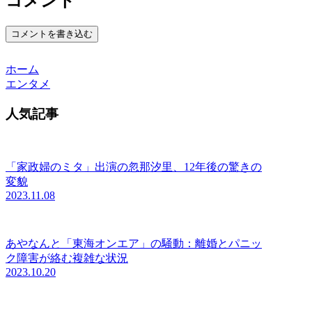
コメント
コメントを書き込む
ホーム
エンタメ
人気記事
「家政婦のミタ」出演の忽那汐里、12年後の驚きの
変貌
2023.11.08
あやなんと「東海オンエア」の騒動：離婚とパニッ
ク障害が絡む複雑な状況
2023.10.20