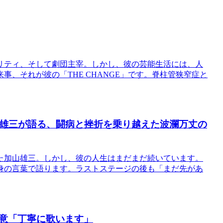
リティ、そして劇団主宰。しかし、彼の芸能生活には、人
、それが彼の「THE CHANGE」です。脊柱管狭窄症と
山雄三が語る、闘病と挫折を乗り越えた波瀾万丈の
った加山雄三。しかし、彼の人生はまだまだ続いています。
身の言葉で語ります。ラストステージの後も「まだ先があ
意「丁寧に歌います」