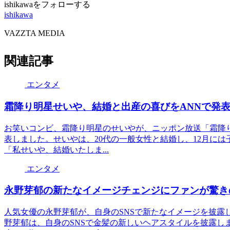
ishikawaをフォローする
ishikawa
VAZZTA MEDIA
関連記事
エンタメ
霜降り明星せいや、結婚と出産の喜びをANNで発
お笑いコンビ、霜降り明星のせいやが、ニッポン放送「霜降
表しました。せいやは、20代の一般女性と結婚し、12月に
「私せいや、結婚いたしま...
エンタメ
永野芽郁の新たなイメージチェンジにファンが驚き
人気女優の永野芽郁が、自身のSNSで新たなイメージを披露
野芽郁は、自身のSNSで金髪の新しいヘアスタイルを披露し