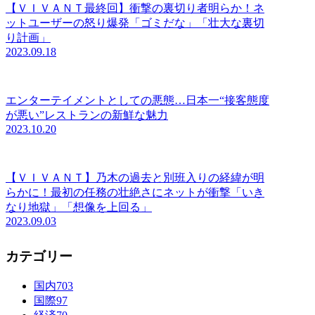
【ＶＩＶＡＮＴ最終回】衝撃の裏切り者明らか！ネ
ットユーザーの怒り爆発「ゴミだな」「壮大な裏切
り計画」
2023.09.18
エンターテイメントとしての悪態…日本一“接客態度
が悪い”レストランの新鮮な魅力
2023.10.20
【ＶＩＶＡＮＴ】乃木の過去と別班入りの経緯が明
らかに！最初の任務の壮絶さにネットが衝撃「いき
なり地獄」「想像を上回る」
2023.09.03
カテゴリー
国内
703
国際
97