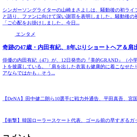
シンガーソングライターの山崎まさよしは、騒動後の初ライ
と語り、ファンに向けて深い謝罪を表明しました。騒動後の
「ご心配をお掛けしました。今日...
エンタメ
奇跡の47歳・内田有紀、8年ぶりショートヘア＆
俳優の内田有紀（47）が、12日発売の『美的GRAND』（
トを披露している。「肩を出した衣装も健康的に着こなせた
アならではかも」そう...
【DeNA】田中健二朗ら10選手に戦力外通告、平田真吾、宮
【衝撃】韓国ローラースケート代表、ゴール前の早すぎるガ