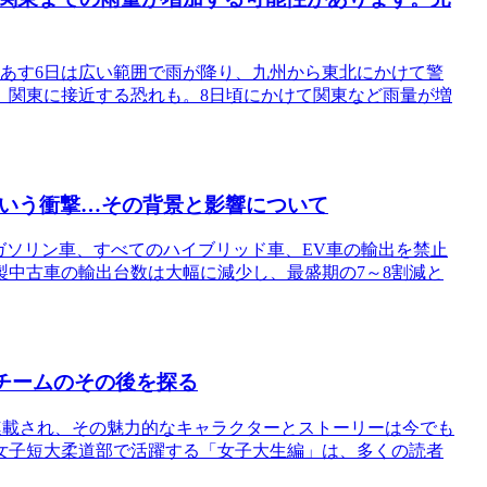
あす6日は広い範囲で雨が降り、九州から東北にかけて警
、関東に接近する恐れも。8日頃にかけて関東など雨量が増
という衝撃…その背景と影響について
上のガソリン車、すべてのハイブリッド車、EV車の輸出を禁止
中古車の輸出台数は大幅に減少し、最盛期の7～8割減と
部チームのその後を探る
年まで連載され、その魅力的なキャラクターとストーリーは今でも
女子短大柔道部で活躍する「女子大生編」は、多くの読者