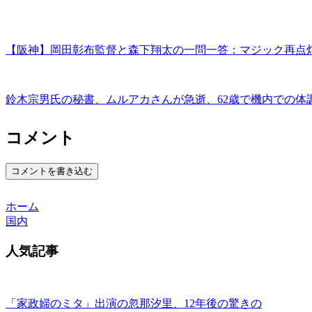
【阪神】岡田彰布監督と森下翔太の一問一答：マジック再点
鈴木宗男氏の秘書、ムルアカさんが急逝、62歳で機内での体
コメント
コメントを書き込む
ホーム
国内
人気記事
「家政婦のミタ」出演の忽那汐里、12年後の驚きの