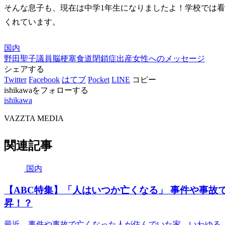
そんな息子も、現在は中学1年生になりましたよ！学校では
くれています。
国内
野田聖子議員
脳梗塞
食道閉鎖症
出産
女性へのメッセージ
シェアする
Twitter
Facebook
はてブ
Pocket
LINE
コピー
ishikawaをフォローする
ishikawa
VAZZTA MEDIA
関連記事
国内
【ABC特集】「人はいつか亡くなる」 事件や事
昇！？
最近、事件や事故で亡くなった人が住んでいた家、いわゆる