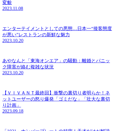
変貌
2023.11.08
エンターテイメントとしての悪態…日本一“接客態度
が悪い”レストランの新鮮な魅力
2023.10.20
あやなんと「東海オンエア」の騒動：離婚とパニッ
ク障害が絡む複雑な状況
2023.10.20
【ＶＩＶＡＮＴ最終回】衝撃の裏切り者明らか！ネ
ットユーザーの怒り爆発「ゴミだな」「壮大な裏切
り計画」
2023.09.18