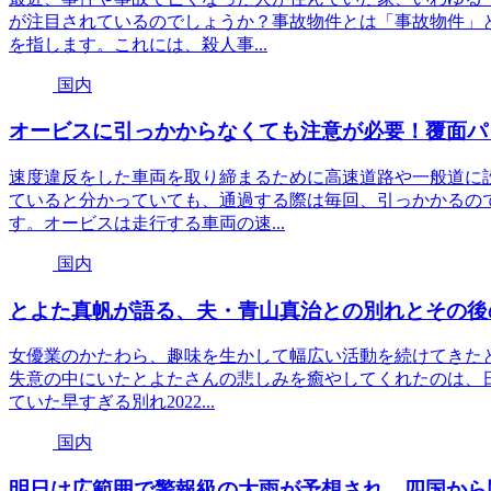
が注目されているのでしょうか？事故物件とは「事故物件」
を指します。これには、殺人事...
国内
オービスに引っかからなくても注意が必要！覆面パ
速度違反をした車両を取り締まるために高速道路や一般道に
ていると分かっていても、通過する際は毎回、引っかかるの
す。オービスは走行する車両の速...
国内
とよた真帆が語る、夫・青山真治との別れとその後
女優業のかたわら、趣味を生かして幅広い活動を続けてきた
失意の中にいたとよたさんの悲しみを癒やしてくれたのは、
ていた早すぎる別れ2022...
国内
明日は広範囲で警報級の大雨が予想され、四国から