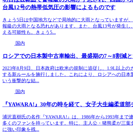
台風12号の熱帯低気圧の影響によるものです
きょう5日は中国地方などで局地的に大雨となっていますが、
報級の大雨となる恐れがあります。また、台風13号が発生し
える可能性も。きょう5...
国内
ロシアでの日本製中古車輸出、最盛期の7～8割減
2023年8月9日、日本政府は欧米の規制に追従し、1.9L以
する新ルールを施行しました。これにより、ロシアへの日本製
いう衝撃的な結...
国内
『YAWARA!』30年の時を経て、女子大生編柔道
浦沢直樹氏の名作『YAWARA!』は、1986年から1993
多くのファンを持っています。特に、主人公・猪熊柔が三葉
に強い印象を残...