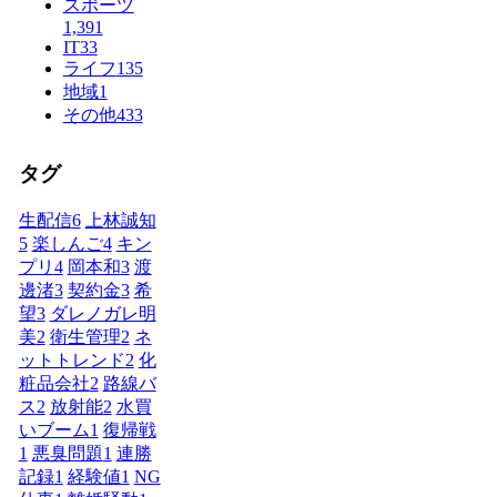
スポーツ
1,391
IT
33
ライフ
135
地域
1
その他
433
タグ
生配信
6
上林誠知
5
楽しんご
4
キン
プリ
4
岡本和
3
渡
邊渚
3
契約金
3
希
望
3
ダレノガレ明
美
2
衛生管理
2
ネ
ットトレンド
2
化
粧品会社
2
路線バ
ス
2
放射能
2
水買
いブーム
1
復帰戦
1
悪臭問題
1
連勝
記録
1
経験値
1
NG