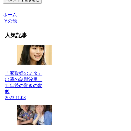
ホーム
その他
人気記事
「家政婦のミタ」
出演の忽那汐里、
12年後の驚きの変
貌
2023.11.08