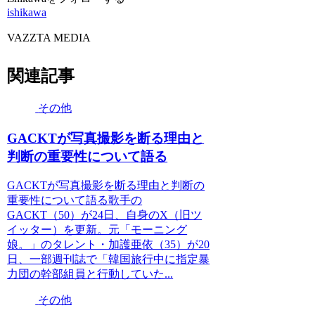
ishikawa
VAZZTA MEDIA
関連記事
その他
GACKTが写真撮影を断る理由と
判断の重要性について語る
GACKTが写真撮影を断る理由と判断の
重要性について語る歌手の
GACKT（50）が24日、自身のX（旧ツ
イッター）を更新。元「モーニング
娘。」のタレント・加護亜依（35）が20
日、一部週刊誌で「韓国旅行中に指定暴
力団の幹部組員と行動していた...
その他