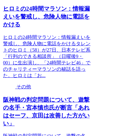
ヒロミの24時間マラソン：情報漏
えいを警戒し、危険人物に電話を
かける
ヒロミの24時間マラソン：情報漏えいを
警戒し、危険人物に電話をかけるタレン
トのヒロミ（58）が27日、日本テレビ系
「行列のできる相談所」（日曜後9・
00）に生出演し、「24時間テレビ46」で
のチャリティーマラソンの秘話を語っ
た。ヒロミは「お...
その他
阪神戦の判定問題について、遊撃
の名手・宮本慎也氏が断言「あれ
はセーフ、京田は改善した方がい
い」
阪神戦の判定問題について、遊撃の名