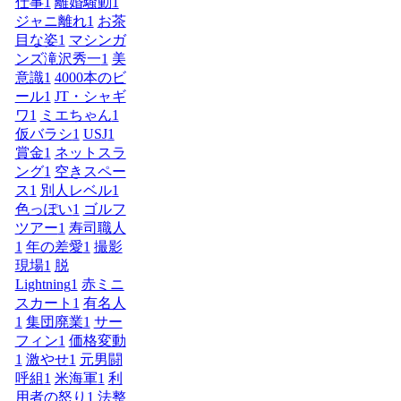
仕事
1
離婚騒動
1
ジャニ離れ
1
お茶
目な姿
1
マシンガ
ンズ滝沢秀一
1
美
意識
1
4000本のビ
ール
1
JT・シャギ
ワ
1
ミエちゃん
1
仮バラシ
1
USJ
1
賞金
1
ネットスラ
ング
1
空きスペー
ス
1
別人レベル
1
色っぽい
1
ゴルフ
ツアー
1
寿司職人
1
年の差愛
1
撮影
現場
1
脱
Lightning
1
赤ミニ
スカート
1
有名人
1
集団廃業
1
サー
フィン
1
価格変動
1
激やせ
1
元男闘
呼組
1
米海軍
1
利
用者の怒り
1
法整