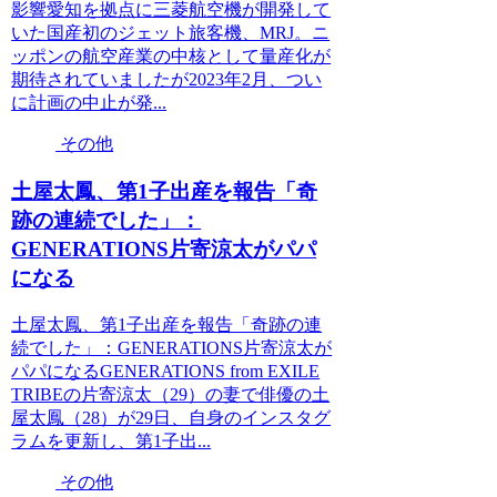
影響愛知を拠点に三菱航空機が開発して
いた国産初のジェット旅客機、MRJ。ニ
ッポンの航空産業の中核として量産化が
期待されていましたが2023年2月、つい
に計画の中止が発...
その他
土屋太鳳、第1子出産を報告「奇
跡の連続でした」：
GENERATIONS片寄涼太がパパ
になる
土屋太鳳、第1子出産を報告「奇跡の連
続でした」：GENERATIONS片寄涼太が
パパになるGENERATIONS from EXILE
TRIBEの片寄涼太（29）の妻で俳優の土
屋太鳳（28）が29日、自身のインスタグ
ラムを更新し、第1子出...
その他