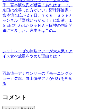
手・宮本慎也氏が断言「あれはセーフ、
京田は改善した方がいい」野球評論家・
宮本慎也氏が２７日、ＹｏｕＴｕｂｅチ
ャンネル「野球いっかん！」に出演。１
８日に行われたＤｅＮＡ－阪神の判定問
題に言及した。宮本氏はこの...
シャトレーゼの体験ツアーが大人気！ア
イス食べ放題をやめた理由とは？
羽鳥慎一アナウンサーの「モーニングシ
ョー」欠席、野上慎平アナが代役を務め
る
コメント
コメントを書き込む