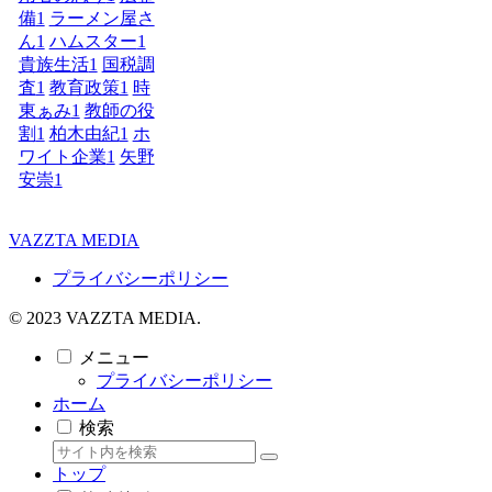
備
1
ラーメン屋さ
ん
1
ハムスター
1
貴族生活
1
国税調
査
1
教育政策
1
時
東ぁみ
1
教師の役
割
1
柏木由紀
1
ホ
ワイト企業
1
矢野
安崇
1
VAZZTA MEDIA
プライバシーポリシー
© 2023 VAZZTA MEDIA.
メニュー
プライバシーポリシー
ホーム
検索
トップ