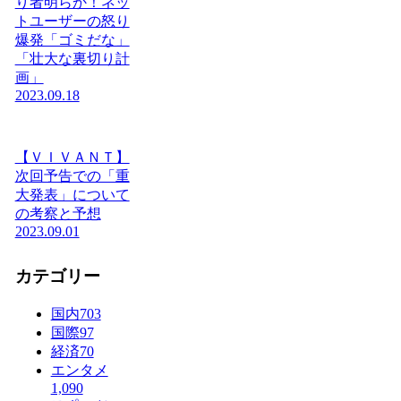
り者明らか！ネッ
トユーザーの怒り
爆発「ゴミだな」
「壮大な裏切り計
画」
2023.09.18
【ＶＩＶＡＮＴ】
次回予告での「重
大発表」について
の考察と予想
2023.09.01
カテゴリー
国内
703
国際
97
経済
70
エンタメ
1,090