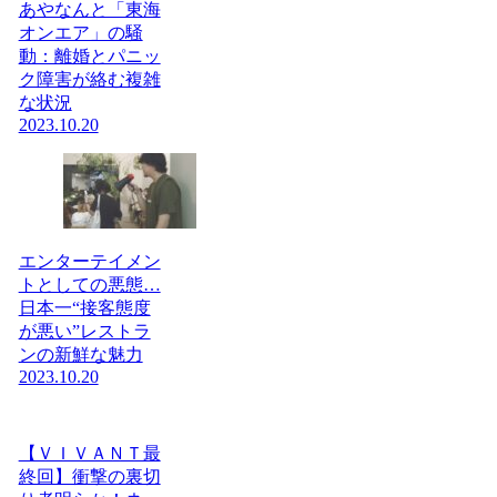
あやなんと「東海
オンエア」の騒
動：離婚とパニッ
ク障害が絡む複雑
な状況
2023.10.20
エンターテイメン
トとしての悪態…
日本一“接客態度
が悪い”レストラ
ンの新鮮な魅力
2023.10.20
【ＶＩＶＡＮＴ最
終回】衝撃の裏切