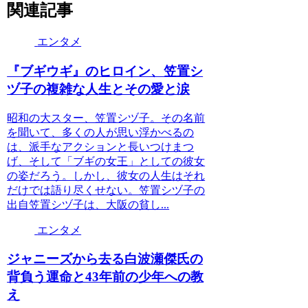
関連記事
エンタメ
『ブギウギ』のヒロイン、笠置シ
ヅ子の複雑な人生とその愛と涙
昭和の大スター、笠置シヅ子。その名前
を聞いて、多くの人が思い浮かべるの
は、派手なアクションと長いつけまつ
げ、そして「ブギの女王」としての彼女
の姿だろう。しかし、彼女の人生はそれ
だけでは語り尽くせない。笠置シヅ子の
出自笠置シヅ子は、大阪の貧し...
エンタメ
ジャニーズから去る白波瀬傑氏の
背負う運命と43年前の少年への教
え