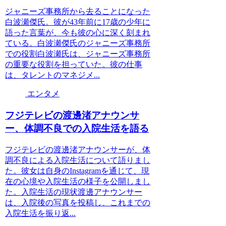
ジャニーズ事務所から去ることになった
白波瀬傑氏。彼が43年前に17歳の少年に
語った言葉が、今も彼の心に深く刻まれ
ている。白波瀬傑氏のジャニーズ事務所
での役割白波瀬氏は、ジャニーズ事務所
の重要な役割を担っていた。彼の仕事
は、タレントのマネジメ...
エンタメ
フジテレビの渡邊渚アナウンサ
ー、体調不良での入院生活を語る
フジテレビの渡邊渚アナウンサーが、体
調不良による入院生活について語りまし
た。彼女は自身のInstagramを通じて、現
在の心境や入院生活の様子を公開しまし
た。入院生活の現状渡邊アナウンサー
は、入院後の写真を投稿し、これまでの
入院生活を振り返...