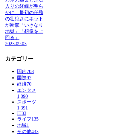
入りの経緯が明ら
かに！最初の任務
の壮絶さにネット
が衝撃「いきなり
地獄」「想像を上
回る」
2023.09.03
カテゴリー
国内
703
国際
97
経済
70
エンタメ
1,090
スポーツ
1,391
IT
33
ライフ
135
地域
1
その他
433