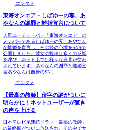
エンタメ
東海オンエア・しばゆーの妻、あ
やなんの謝罪と離婚宣言について
人気ユーチューバー「東海オンエア」の
メンバーであるしばゆーの妻、あやなん
が離婚を宣言し、その後の心境をSNSで
公開しました。彼女の投稿は多くの反響
を呼び、ネット上では様々な意見が交わ
されています。あやなんの謝罪と離婚宣
言あやなんは自身のSN...
エンタメ
【最高の教師】伏字の謎がついに
明らかに！ネットユーザーが驚き
の声を上げる
日本テレビ系連続ドラマ「最高の教師」
の最終回がついに放送され、その中でサ