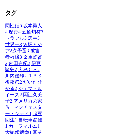
タグ
同性婚
5
坂本勇人
4
歴史
4
五輪切符
3
トラブル
3
選手
3
世界一
3
W杯アジ
ア2次予選
3
被害
者救済
3
２軍監督
2
内田有紀
2
伊豆
諸島
2
広島ＣＳ
2
川内優輝
2
ＴＢＳ
後夜祭
2
だいたひ
かる
2
ジェマ・ル
イーズ
2
岡江久美
子
2
アメリカの家
族
1
マンチェスタ
ー・シティ
1
起死
回生
1
自転車盗難
1
カーフィルム
1
大統領選挙
1
耳そ