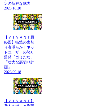
ンの新鮮な魅力
2023.10.20
【ＶＩＶＡＮＴ最
終回】衝撃の裏切
り者明らか！ネッ
トユーザーの怒り
爆発「ゴミだな」
「壮大な裏切り計
画」
2023.09.18
【ＶＩＶＡＮＴ】
乃木の過去と別班