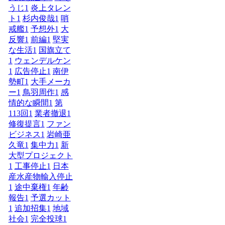
うじ
1
炎上タレン
ト
1
杉内俊哉
1
哨
戒艦
1
予想外
1
大
反響
1
前編
1
堅実
な生活
1
国旗立て
1
ウェンデルケン
1
広告停止
1
南伊
勢町
1
大手メーカ
ー
1
鳥羽周作
1
感
情的な瞬間
1
第
113回
1
業者撤退
1
修復提言
1
ファン
ビジネス
1
岩崎亜
久竜
1
集中力
1
新
大型プロジェクト
1
工事停止
1
日本
産水産物輸入停止
1
途中棄権
1
年齢
報告
1
予選カット
1
追加招集
1
地域
社会
1
完全投球
1