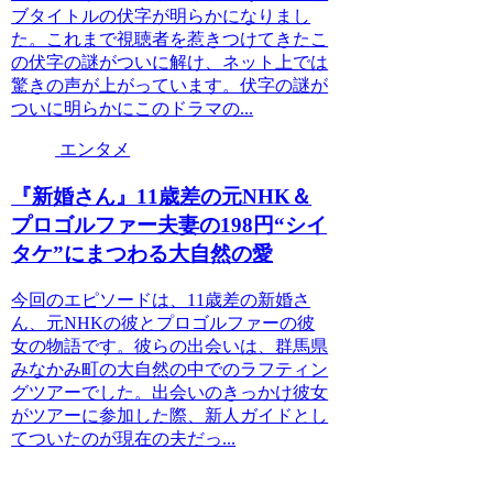
ブタイトルの伏字が明らかになりまし
た。これまで視聴者を惹きつけてきたこ
の伏字の謎がついに解け、ネット上では
驚きの声が上がっています。伏字の謎が
ついに明らかにこのドラマの...
エンタメ
『新婚さん』11歳差の元NHK＆
プロゴルファー夫妻の198円“シイ
タケ”にまつわる大自然の愛
今回のエピソードは、11歳差の新婚さ
ん、元NHKの彼とプロゴルファーの彼
女の物語です。彼らの出会いは、群馬県
みなかみ町の大自然の中でのラフティン
グツアーでした。出会いのきっかけ彼女
がツアーに参加した際、新人ガイドとし
てついたのが現在の夫だっ...