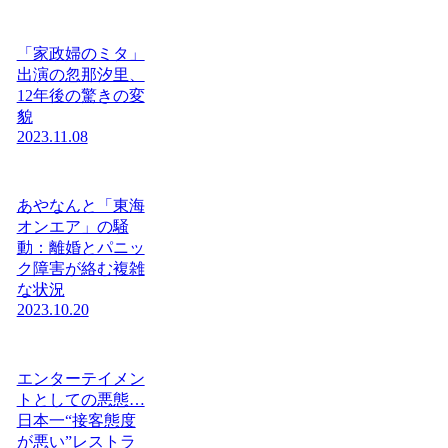
「家政婦のミタ」
出演の忽那汐里、
12年後の驚きの変
貌
2023.11.08
あやなんと「東海
オンエア」の騒
動：離婚とパニッ
ク障害が絡む複雑
な状況
2023.10.20
エンターテイメン
トとしての悪態…
日本一“接客態度
が悪い”レストラ