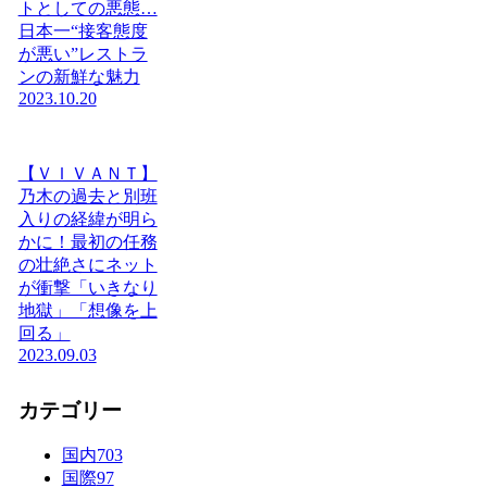
トとしての悪態…
日本一“接客態度
が悪い”レストラ
ンの新鮮な魅力
2023.10.20
【ＶＩＶＡＮＴ】
乃木の過去と別班
入りの経緯が明ら
かに！最初の任務
の壮絶さにネット
が衝撃「いきなり
地獄」「想像を上
回る」
2023.09.03
カテゴリー
国内
703
国際
97