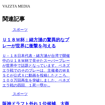
VAZZTA MEDIA
関連記事
スポーツ
Ｕ１８Ｗ杯：緒方漣の驚異的なプ
レーが世界に衝撃を与える
Ｕ－１８日本代表・緒方漣が台湾で開催
中のＵ１８Ｗ杯で見せたスーパープレー
が世界中で話題となっています。ベネズ
エラ戦でのそのプレーは、主催者のＷＢ
ＳＣが公式Ｘに動画を投稿したところ、
１００万回再生を突破しました。ベネズ
エラ戦の四回、１死一塁か...
スポーツ
阪神ドラフト外れ１位候補、大商