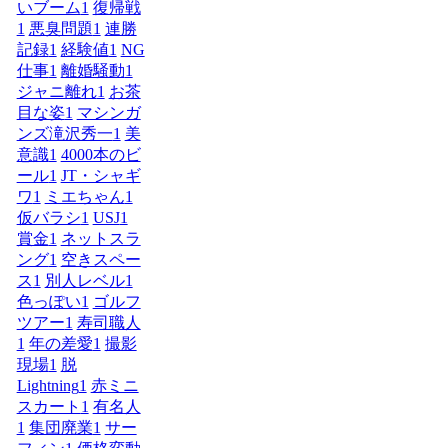
いブーム
1
復帰戦
1
悪臭問題
1
連勝
記録
1
経験値
1
NG
仕事
1
離婚騒動
1
ジャニ離れ
1
お茶
目な姿
1
マシンガ
ンズ滝沢秀一
1
美
意識
1
4000本のビ
ール
1
JT・シャギ
ワ
1
ミエちゃん
1
仮バラシ
1
USJ
1
賞金
1
ネットスラ
ング
1
空きスペー
ス
1
別人レベル
1
色っぽい
1
ゴルフ
ツアー
1
寿司職人
1
年の差愛
1
撮影
現場
1
脱
Lightning
1
赤ミニ
スカート
1
有名人
1
集団廃業
1
サー