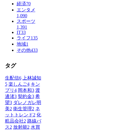
経済
70
エンタメ
1,090
スポーツ
1,391
IT
33
ライフ
135
地域
1
その他
433
タグ
生配信
6
上林誠知
5
楽しんご
4
キン
プリ
4
岡本和
3
渡
邊渚
3
契約金
3
希
望
3
ダレノガレ明
美
2
衛生管理
2
ネ
ットトレンド
2
化
粧品会社
2
路線バ
ス
2
放射能
2
水買