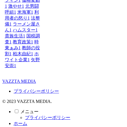
フィン
1
価格変動
1
激やせ
1
元男闘
呼組
1
米海軍
1
利
用者の怒り
1
法整
備
1
ラーメン屋さ
ん
1
ハムスター
1
貴族生活
1
国税調
査
1
教育政策
1
時
東ぁみ
1
教師の役
割
1
柏木由紀
1
ホ
ワイト企業
1
矢野
安崇
1
VAZZTA MEDIA
プライバシーポリシー
© 2023 VAZZTA MEDIA.
メニュー
プライバシーポリシー
ホーム