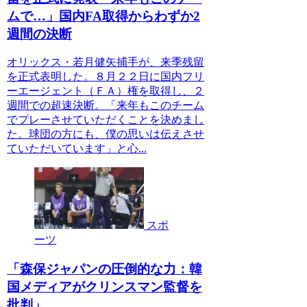
ムで…」国内FA取得からわずか2
週間の決断
オリックス・若月健矢捕手が、来季残留
を正式表明した。８月２２日に国内フリ
ーエージェント（ＦＡ）権を取得し、２
週間での超速決断。「来年もこのチーム
でプレーさせていただくことを決めまし
た。球団の方にも、僕の思いは伝えさせ
ていただいています」と心...
スポ
ーツ
「森保ジャパンの圧倒的な力：韓
国メディアがクリンスマン監督を
批判」