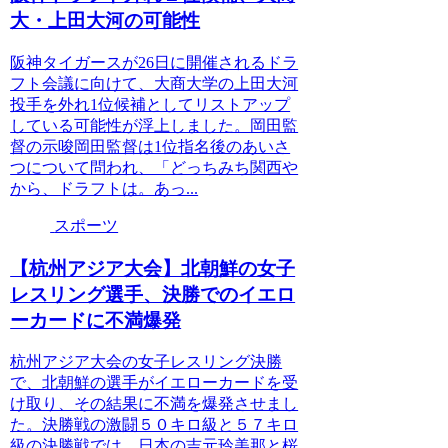
大・上田大河の可能性
阪神タイガースが26日に開催されるドラ
フト会議に向けて、大商大学の上田大河
投手を外れ1位候補としてリストアップ
している可能性が浮上しました。岡田監
督の示唆岡田監督は1位指名後のあいさ
つについて問われ、「どっちみち関西や
から、ドラフトは。あっ...
スポーツ
【杭州アジア大会】北朝鮮の女子
レスリング選手、決勝でのイエロ
ーカードに不満爆発
杭州アジア大会の女子レスリング決勝
で、北朝鮮の選手がイエローカードを受
け取り、その結果に不満を爆発させまし
た。決勝戦の激闘５０キロ級と５７キロ
級の決勝戦では、日本の吉元玲美那と桜