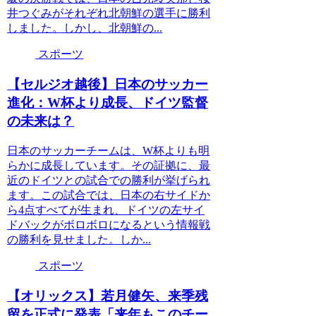
井つぐみがそれぞれ北朝鮮の選手に勝利
しました。しかし、北朝鮮の...
スポーツ
【セルジオ越後】日本のサッカー
進化：W杯より成長、ドイツ監督
の未来は？
日本のサッカーチームは、W杯よりも明
らかに成長しています。その証拠に、最
近のドイツとの試合での勝利が挙げられ
ます。この試合では、日本の右サイドか
ら4点すべてが生まれ、ドイツの左サイ
ドバックがボロボロになるという情報戦
の勝利を見せました。しか...
スポーツ
【オリックス】若月健矢、来季残
留を正式に発表「来年もこのチー