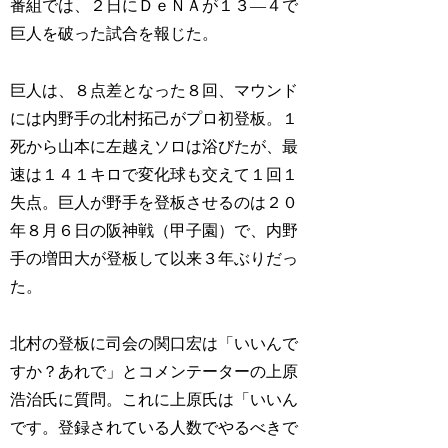
番組では、２日にＤｅＮＡが１３―４で
巨人を破った試合を報じた。
巨人は、８点差となった８回、マウンド
には内野手の北村拓己がプロ初登板。１
死から山本に左越えソロは浴びたが、最
速は１４１キロで変化球も交えて１回１
失点。巨人が野手を登板させるのは２０
年８月６日の阪神戦（甲子園）で、内野
手の増田大が登板して以来３年ぶりだっ
た。
北村の登板に司会の関口宏は「いいんで
すか？あれで」とコメンテーターの上原
浩治氏に質問。これに上原氏は「いいん
です。登録されている人数でやるべきで