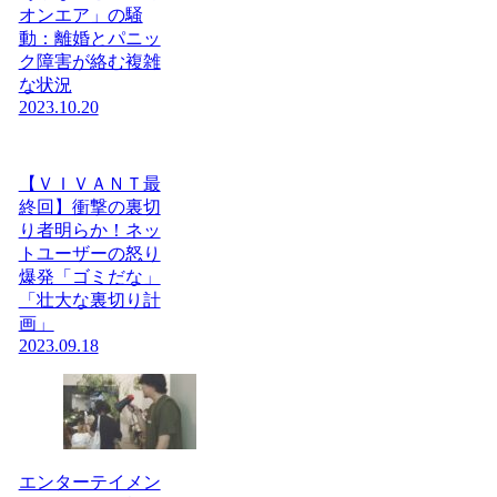
オンエア」の騒
動：離婚とパニッ
ク障害が絡む複雑
な状況
2023.10.20
【ＶＩＶＡＮＴ最
終回】衝撃の裏切
り者明らか！ネッ
トユーザーの怒り
爆発「ゴミだな」
「壮大な裏切り計
画」
2023.09.18
エンターテイメン