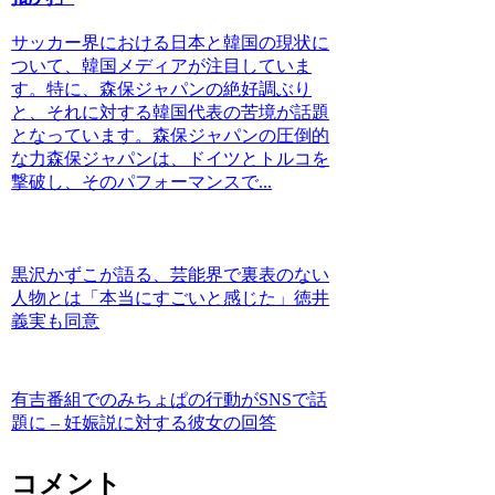
サッカー界における日本と韓国の現状に
ついて、韓国メディアが注目していま
す。特に、森保ジャパンの絶好調ぶり
と、それに対する韓国代表の苦境が話題
となっています。森保ジャパンの圧倒的
な力森保ジャパンは、ドイツとトルコを
撃破し、そのパフォーマンスで...
黒沢かずこが語る、芸能界で裏表のない
人物とは「本当にすごいと感じた」徳井
義実も同意
有吉番組でのみちょぱの行動がSNSで話
題に – 妊娠説に対する彼女の回答
コメント