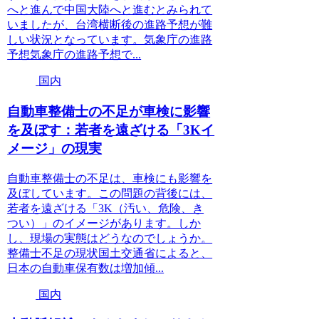
へと進んで中国大陸へと進むとみられて
いましたが、台湾横断後の進路予想が難
しい状況となっています。気象庁の進路
予想気象庁の進路予想で...
国内
自動車整備士の不足が車検に影響
を及ぼす：若者を遠ざける「3Kイ
メージ」の現実
自動車整備士の不足は、車検にも影響を
及ぼしています。この問題の背後には、
若者を遠ざける「3K（汚い、危険、き
つい）」のイメージがあります。しか
し、現場の実態はどうなのでしょうか。
整備士不足の現状国土交通省によると、
日本の自動車保有数は増加傾...
国内