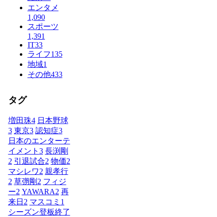
エンタメ
1,090
スポーツ
1,391
IT
33
ライフ
135
地域
1
その他
433
タグ
増田珠
4
日本野球
3
東京
3
認知症
3
日本のエンターテ
イメント
3
長渕剛
2
引退試合
2
物価
2
マシレワ
2
親孝行
2
草彅剛
2
フィジ
ー
2
YAWARA
2
再
来日
2
マスコミ
1
シーズン登板終了