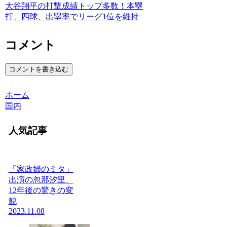
大谷翔平の打撃成績トップ多数！本塁
打、四球、出塁率でリーグ1位を維持
コメント
コメントを書き込む
ホーム
国内
人気記事
「家政婦のミタ」
出演の忽那汐里、
12年後の驚きの変
貌
2023.11.08