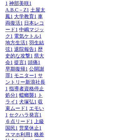
1
神部美咲
1
A.B.C－Z
1
土屋太
鳳
1
大学教育
1
車
両復活
1
日本レコ
ード
1
中嶋マジッ
ク
1
電気ケトル
1
地方生活
1
羽生結
弦
1
退院報告
1
歴
史的な攻撃
1
県大
会
1
提言
1
頭痛
1
早期復帰
1
公開謝
罪
1
モニター
1
サ
ントリー新浪社長
1
指導者資格停止
処分
1
蟷螂襲
1
ト
ライ
1
犬塚弘
1
収
束ムード
1
エモい
1
セクハラ発言
1
６点リード
1
上級
国民
1
営業休止
1
スマホ利用
1
格差