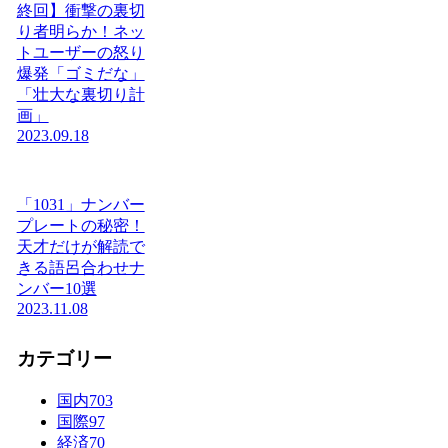
終回】衝撃の裏切
り者明らか！ネッ
トユーザーの怒り
爆発「ゴミだな」
「壮大な裏切り計
画」
2023.09.18
「1031」ナンバー
プレートの秘密！
天才だけが解読で
きる語呂合わせナ
ンバー10選
2023.11.08
カテゴリー
国内
703
国際
97
経済
70