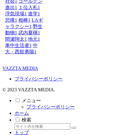
社会
1
ゴールデン
進出
1
１位入札
1
浮気現場
1
進学
1
悲嘆
1
相棒
1
LAギ
ャラクシー
1
野生
動物
1
武内夏暉
1
間瀬翔太
1
地元
1
車中生活者
1
中
大・西舘勇陽
1
VAZZTA MEDIA
プライバシーポリシー
© 2023 VAZZTA MEDIA.
メニュー
プライバシーポリシー
ホーム
検索
トップ