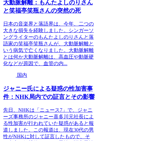
大動脈解離：もんたよしのりさん
と笑福亭笑瓶さんの突然の死
日本の音楽界と落語界は、今年、二つの
大きな損失を経験しました。シンガーソ
ングライターのもんたよしのりさんと落
語家の笑福亭笑瓶さんが、大動脈解離と
いう病気で亡くなりました。大動脈解離
とは何か大動脈解離は、高血圧や動脈硬
化などが原因で、血管の内...
国内
ジャニー氏による疑惑の性加害事
件：NHK局内での証言とその影響
先日、NHKは「ニュース7」で、ジャニ
ーズ事務所のジャニー喜多川元社長によ
る性加害が行われていた疑惑があると報
道しました。この報道は、現在30代の男
性がNHKに対して証言したもので、そ