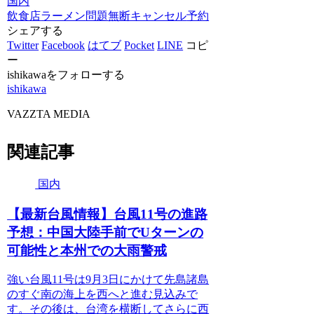
国内
飲食店
ラーメン
問題
無断キャンセル
予約
シェアする
Twitter
Facebook
はてブ
Pocket
LINE
コピ
ー
ishikawaをフォローする
ishikawa
VAZZTA MEDIA
関連記事
国内
【最新台風情報】台風11号の進路
予想：中国大陸手前でUターンの
可能性と本州での大雨警戒
強い台風11号は9月3日にかけて先島諸島
のすぐ南の海上を西へと進む見込みで
す。その後は、台湾を横断してさらに西