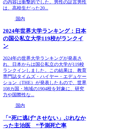
の内容は衝撃的でした。男性の証言男性
は、高校生だった20...
国内
2024年世界大学ランキング：日本
の国公私立大学119校がランクイ
ン
2024年の世界大学ランキングが発表さ
れ、日本からは国公私立の大学が119校
ランクインしました。この結果は、教育
専門誌タイムズ・ハイヤー・エデュケー
ション（THE）が発表したもので、世界
108カ国・地域の1904校を対象に、研究
力や国際性な...
国内
「“死に逃げ”させない」ぶれなか
った主治医 “予測死亡率