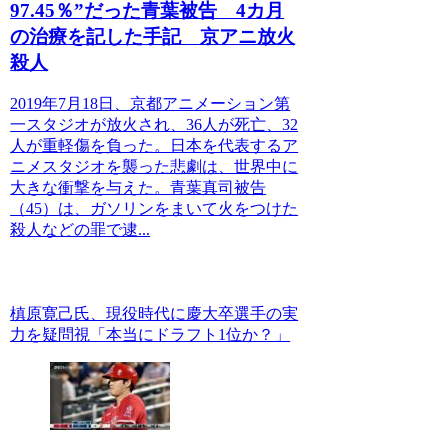
97.45％”だった青葉被告 4カ月
の治療を記した手記 京アニ放火
殺人
2019年7月18日、京都アニメーション第
一スタジオが放火され、36人が死亡、32
人が重軽傷を負った。日本を代表するア
ニメスタジオを襲った悲劇は、世界中に
大きな衝撃を与えた。青葉真司被告
（45）は、ガソリンをまいて火をつけた
殺人などの罪で逮...
槙原寛己氏、現役時代に慶大卒選手の実
力を疑問視「本当にドラフト1位か？」