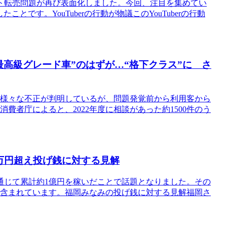
ト転売問題が再び表面化しました。今回、注目を集めてい
ことです。YouTuberの行動が物議このYouTuberの行動
高級グレード車”のはずが…“格下クラス”に さ
。様々な不正が判明しているが、問題発覚前から利用客から
費者庁によると、2022年度に相談があった約1500件のう
万円超え投げ銭に対する見解
通じて累計約1億円を稼いだことで話題となりました。その
も含まれています。福岡みなみの投げ銭に対する見解福岡さ