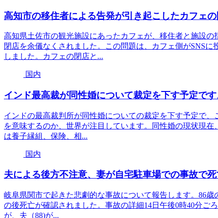
高知市の移住者による告発が引き起こしたカフェの
高知県土佐市の観光施設にあったカフェが、移住者と施設の
閉店を余儀なくされました。この問題は、カフェ側がSNSに
しました。カフェの閉店と...
国内
インド最高裁が同性婚について裁定を下す予定です
インドの最高裁判所が同性婚についての裁定を下す予定で、こ
を意味するのか、世界が注目しています。同性婚の現状現在、
は養子縁組、保険、相...
国内
夫による後方不注意、妻が自宅駐車場での事故で死
岐阜県関市で起きた悲劇的な事故について報告します。86歳
の後死亡が確認されました。事故の詳細14日午後0時40分ごろ
が、夫（88)が...