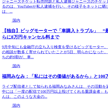
ジャニーズチケット転売問題と私人逮捕ジャニーズのチケッ
るのは、YouTuberが私人逮捕を行い、その様子をネットに晒した
は、...
国内
【独自】ビッグモーターで「車購入トラブル」 “最
らに8万円キャンセル料まで
9月中旬にも金融庁の立ち入り検査を受けるビッグモーター
の相談が数多く寄せられていたことが5日、明らかになった。消
ちの約9割が、車...
国内
福岡みなみ：「私にはその価値があるから」と100
ライブ配信者として知られる福岡みなみさんは、その活動を
中には「一度の配信で100万円以上投げてくれる重課金者」
んは、このような大金の...
国内