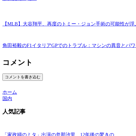
【MLB】大谷翔平、再度のトミー・ジョン手術の可能性が浮上
角田裕毅のF1イタリアGPでのトラブル：マシンの異音とパ
コメント
コメントを書き込む
ホーム
国内
人気記事
「家政婦のミタ」出演の忽那汐里、12年後の驚きの