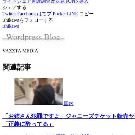
ライドシェア
世論調査
反対意見
JNN
導入
シェアする
Twitter
Facebook
はてブ
Pocket
LINE
コピー
ishikawaをフォローする
ishikawa
VAZZTA MEDIA
関連記事
国内
「お姉さん犯罪ですよ」ジャニーズチケット転売ヤーを
「正義に酔ってる」