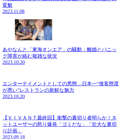
変貌
2023.11.08
あやなんと「東海オンエア」の騒動：離婚とパニッ
ク障害が絡む複雑な状況
2023.10.20
エンターテイメントとしての悪態…日本一“接客態度
が悪い”レストランの新鮮な魅力
2023.10.20
【ＶＩＶＡＮＴ最終回】衝撃の裏切り者明らか！ネ
ットユーザーの怒り爆発「ゴミだな」「壮大な裏切
り計画」
2023.09.18