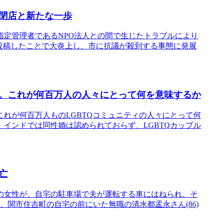
閉店と新たな一歩
指定管理者であるNPO法人との間で生じたトラブルにより
投稿したことで大炎上し、市に抗議が殺到する事態に発展
。これが何百万人の人々にとって何を意味するか
れが何百万人ものLGBTQコミュニティの人々にとって何
インドでは同性婚は認められておらず、LGBTQカップル
亡
の女性が、自宅の駐車場で夫が運転する車にはねられ、そ
、関市住吉町の自宅の前にいた無職の清水都孟永さん(86)