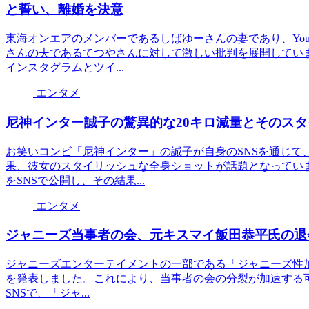
と誓い、離婚を決意
東海オンエアのメンバーであるしばゆーさんの妻であり、You
さんの夫であるてつやさんに対して激しい批判を展開してい
インスタグラムとツイ...
エンタメ
尼神インター誠子の驚異的な20キロ減量とそのス
お笑いコンビ「尼神インター」の誠子が自身のSNSを通じて
果、彼女のスタイリッシュな全身ショットが話題となってい
をSNSで公開し、その結果...
エンタメ
ジャニーズ当事者の会、元キスマイ飯田恭平氏の退
ジャニーズエンターテイメントの一部である「ジャニーズ性加害問
を発表しました。これにより、当事者の会の分裂が加速する
SNSで、「ジャ...