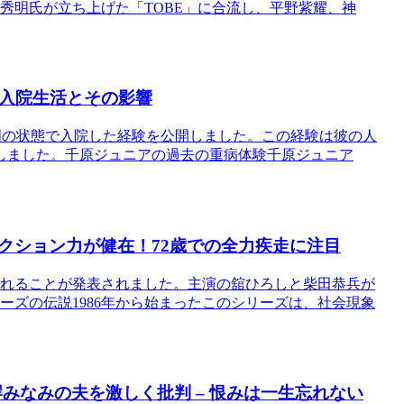
沢秀明氏が立ち上げた「TOBE」に合流し、平野紫耀、神
の入院生活とその影響
不明の状態で入院した経験を公開しました。この経験は彼の人
しました。千原ジュニアの過去の重病体験千原ジュニア
クション力が健在！72歳での全力疾走に注目
開されることが発表されました。主演の舘ひろしと柴田恭兵が
ーズの伝説1986年から始まったこのシリーズは、社会現象
岸みなみの夫を激しく批判 – 恨みは一生忘れない