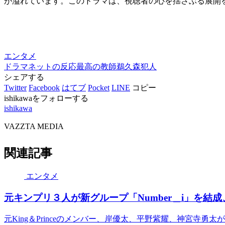
が溢れています。このドラマは、視聴者の心を揺さぶる展開
エンタメ
ドラマ
ネットの反応
最高の教師
鵜久森
犯人
シェアする
Twitter
Facebook
はてブ
Pocket
LINE
コピー
ishikawaをフォローする
ishikawa
VAZZTA MEDIA
関連記事
エンタメ
元キンプリ３人が新グループ「Number＿i」を結
元King＆Princeのメンバー、岸優太、平野紫耀、神宮寺勇太