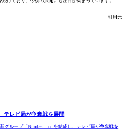
を続けており、今後の展開にも注目が集まっています。
引用元
成、テレビ局が争奪戦を展開
が新グループ「Number＿i」を結成し、テレビ局が争奪戦を