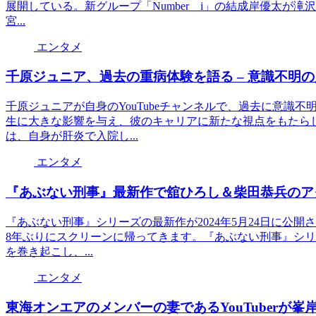
展開している。新グループ「Number＿i」の結成岸優太が滝
宮...
エンタメ
千原ジュニア、過去の重病体験を語る – 意識不明
千原ジュニアが自身のYouTubeチャンネルで、過去に意識
生に大きな影響を与え、彼のキャリアに新たな視点をもたら
は、自身が肝炎で入院し...
エンタメ
『あぶない刑事』最新作で舘ひろし＆柴田恭兵のア
『あぶない刑事』シリーズの最新作が2024年5月24日に公
8年ぶりにスクリーンに帰ってきます。『あぶない刑事』シリ
を巻き起こし、...
エンタメ
東海オンエアのメンバーの妻であるYouTuberが峯