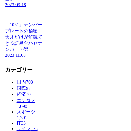
2023.09.18
「1031」ナンバー
プレートの秘密！
天才だけが解読で
きる語呂合わせナ
ンバー10選
2023.11.08
カテゴリー
国内
703
国際
97
経済
70
エンタメ
1,090
スポーツ
1,391
IT
33
ライフ
135