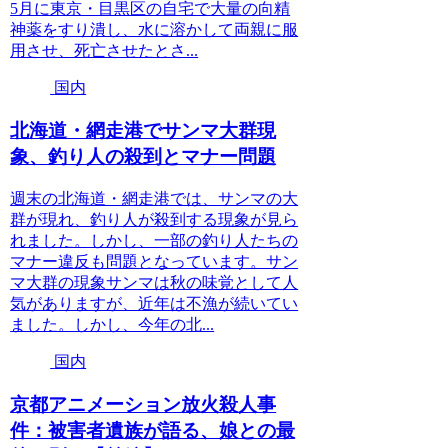
5月に東京・目黒区の自宅で大量の向精
神薬をすり潰し、水に溶かして両親に服
用させ、死亡させたとさ...
国内
北海道・網走港でサンマ大群現
象、釣り人の殺到とマナー問題
週末の北海道・網走港では、サンマの大
群が現れ、釣り人が殺到する現象が見ら
れました。しかし、一部の釣り人たちの
マナー違反も問題となっています。サン
マ大群の現象サンマは秋の味覚として人
気がありますが、近年は不漁が続いてい
ました。しかし、今年の北...
国内
京都アニメーション放火殺人事
件：被害者遺族が語る、娘との最