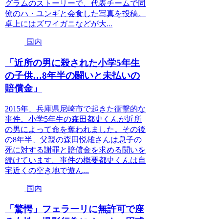
グラムのストーリーで、代表チームで同
僚のハ・ユンギと会食した写真を投稿。
卓上にはズワイガニなどが大...
国内
「近所の男に殺された小学5年生
の子供…8年半の闘いと未払いの
賠償金」
2015年、兵庫県尼崎市で起きた衝撃的な
事件。小学5年生の森田都史くんが近所
の男によって命を奪われました。その後
の8年半、父親の森田悦雄さんは息子の
死に対する謝罪と賠償金を求める闘いを
続けています。事件の概要都史くんは自
宅近くの空き地で遊ん...
国内
「驚愕」フェラーリに無許可で座