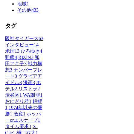
地域
1
その他
433
タグ
阪神タイガース
63
インタビュー
14
米国
13
ひろゆき
4
難病
4
RIZIN
3
和
田アキ子
3
戦力構
想
3
ナンバープレ
ート
3
グラビアア
イドル
3
漫画
3
ホ
テル
2
リストラ
2
渋谷区
1
WA謝罪
1
おにぎり君
1
錦鯉
1
1974年以来の優
勝
1
激変
1
ホッパ
ーorエスケープ
1
タイム要求
1
X-
Cite
1
樋口武大
1