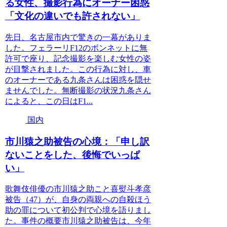
る女性、撮影行為にオーナー困惑
「文化の違いでも許されない」
先日、名古屋市内で驚きの一幕がありま
した。フェラーリF12のボンネットに無
許可で座り、記念撮影を楽しむ女性の姿
が目撃されました。この行為に対し、車
のオーナーである九条さんは困惑を隠せ
ませんでした。無断撮影の状況九条さん
によると、この日はF1...
国内
市川猿之助被告の心境：「申し訳
ないことをした、後悔でいっぱ
い」
歌舞伎俳優の市川猿之助こと喜熨斗孝彦
被告（47）が、自身の両親への自殺ほう
助の罪について初公判で心境を語りまし
た。事件の概要市川猿之助被告は、今年