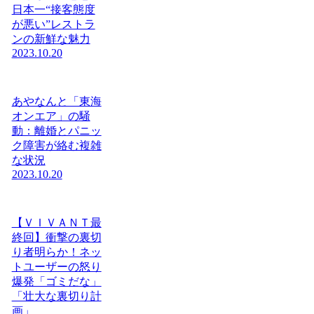
日本一“接客態度
が悪い”レストラ
ンの新鮮な魅力
2023.10.20
あやなんと「東海
オンエア」の騒
動：離婚とパニッ
ク障害が絡む複雑
な状況
2023.10.20
【ＶＩＶＡＮＴ最
終回】衝撃の裏切
り者明らか！ネッ
トユーザーの怒り
爆発「ゴミだな」
「壮大な裏切り計
画」