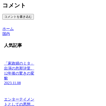
コメント
コメントを書き込む
ホーム
国内
人気記事
「家政婦のミタ」
出演の忽那汐里、
12年後の驚きの変
貌
2023.11.08
エンターテイメン
トとしての悪態…