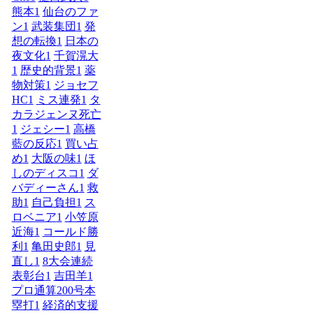
熊本
1
仙台のファ
ン
1
武装集団
1
発
想の転換
1
日本の
夜文化
1
千賀滉大
1
歴史的背景
1
薬
物対策
1
ジョセフ
HC
1
ミス連発
1
タ
カラジェンヌ死亡
1
ジェシー
1
高橋
藍の反応
1
買い占
め
1
大阪の味
1
ほ
しのディスコ
1
ダ
バディーさん
1
救
助
1
自己負担
1
ス
ロベニア
1
小笠原
近海
1
コールド勝
利
1
亀田史郎
1
見
直し
1
8大会連続
表彰台
1
吉田羊
1
プロ通算200号本
塁打
1
経済的支援