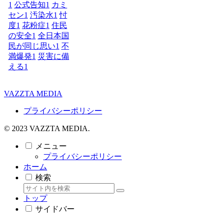
1
公式告知
1
カミ
セン
1
汚染水
1
忖
度
1
花粉症
1
住民
の安全
1
全日本国
民が同じ思い
1
不
満爆発
1
災害に備
える
1
VAZZTA MEDIA
プライバシーポリシー
© 2023 VAZZTA MEDIA.
メニュー
プライバシーポリシー
ホーム
検索
トップ
サイドバー