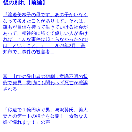
後の別れ【前編】
『渡邊美希子の母です。あの子がいなく
なって考えたことがあります。それは、
誰もが自信を持って生きていける社会が
あって、精神的に強くて優しい人が多け
れば、こんな事件は起こらなかったので
は、ということ。』――2023年2月、高
知市で、事件の被害者...
富士山での登山者の悲劇：意識不明の状
態で発見、救助にも関わらず死亡が確認
される
「秒速で１億円稼ぐ男」与沢翼氏、美人
妻とのデートの様子を公開！「素敵な夫
婦で憧れます！」の声