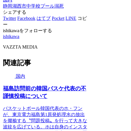
静岡
湖西市
中学校
プール
溺死
シェアする
Twitter
Facebook
はてブ
Pocket
LINE
コピ
ー
ishikawaをフォローする
ishikawa
VAZZTA MEDIA
関連記事
国内
福島訪問前の韓国バスケ代表の不
謹慎投稿について
バスケットボール韓国代表のホ・フン
が、東京電力福島第1原発処理水の放出
を揶揄する〝問題投稿〟を行って大きな
波紋を広げている。ホは自身のインスタ