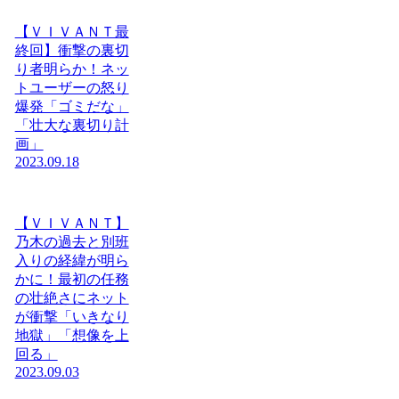
【ＶＩＶＡＮＴ最
終回】衝撃の裏切
り者明らか！ネッ
トユーザーの怒り
爆発「ゴミだな」
「壮大な裏切り計
画」
2023.09.18
【ＶＩＶＡＮＴ】
乃木の過去と別班
入りの経緯が明ら
かに！最初の任務
の壮絶さにネット
が衝撃「いきなり
地獄」「想像を上
回る」
2023.09.03