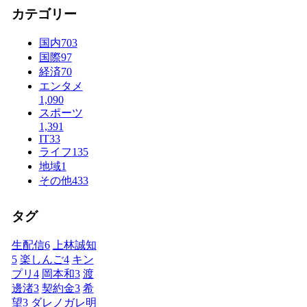
カテゴリー
国内
703
国際
97
経済
70
エンタメ
1,090
スポーツ
1,391
IT
33
ライフ
135
地域
1
その他
433
タグ
生配信
6
上林誠知
5
楽しんご
4
キン
プリ
4
岡本和
3
渡
邊渚
3
契約金
3
希
望
3
ダレノガレ明