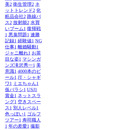
美
2
衛生管理
2
ネ
ットトレンド
2
化
粧品会社
2
路線バ
ス
2
放射能
2
水買
いブーム
1
復帰戦
1
悪臭問題
1
連勝
記録
1
経験値
1
NG
仕事
1
離婚騒動
1
ジャニ離れ
1
お茶
目な姿
1
マシンガ
ンズ滝沢秀一
1
美
意識
1
4000本のビ
ール
1
JT・シャギ
ワ
1
ミエちゃん
1
仮バラシ
1
USJ
1
賞金
1
ネットスラ
ング
1
空きスペー
ス
1
別人レベル
1
色っぽい
1
ゴルフ
ツアー
1
寿司職人
1
年の差愛
1
撮影