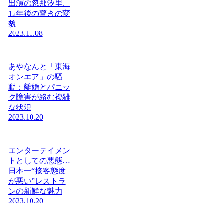
出演の忽那汐里、
12年後の驚きの変
貌
2023.11.08
あやなんと「東海
オンエア」の騒
動：離婚とパニッ
ク障害が絡む複雑
な状況
2023.10.20
エンターテイメン
トとしての悪態…
日本一“接客態度
が悪い”レストラ
ンの新鮮な魅力
2023.10.20