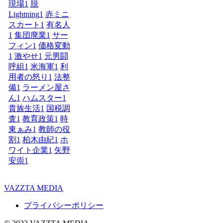
現場
1
脱
Lightning
1
赤ミニ
スカート
1
有名人
1
集団廃業
1
サー
フィン
1
価格変動
1
激やせ
1
元男闘
呼組
1
米海軍
1
利
用者の怒り
1
法整
備
1
ラーメン屋さ
ん
1
ハムスター
1
貴族生活
1
国税調
査
1
教育政策
1
時
東ぁみ
1
教師の役
割
1
柏木由紀
1
ホ
ワイト企業
1
矢野
安崇
1
VAZZTA MEDIA
プライバシーポリシー