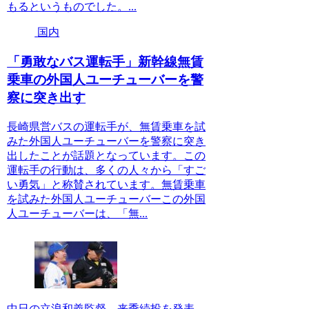
もるというものでした。...
国内
「勇敢なバス運転手」新幹線無賃
乗車の外国人ユーチューバーを警
察に突き出す
長崎県営バスの運転手が、無賃乗車を試
みた外国人ユーチューバーを警察に突き
出したことが話題となっています。この
運転手の行動は、多くの人々から「すご
い勇気」と称賛されています。無賃乗車
を試みた外国人ユーチューバーこの外国
人ユーチューバーは、「無...
中日の立浪和義監督、来季続投を発表