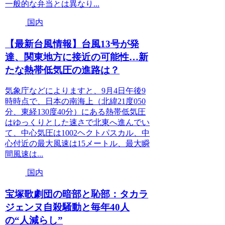
一般的な弁当とは異なり...
国内
【最新台風情報】台風13号が発
達、関東地方に接近の可能性…新
たな熱帯低気圧の進路は？
気象庁などによりますと、9月4日午後9
時時点で、日本の南海上（北緯21度050
分、東経130度40分）にある熱帯低気圧
はゆっくりとした速さで北東へ進んでい
て、中心気圧は1002ヘクトパスカル、中
心付近の最大風速は15メートル、最大瞬
間風速は...
国内
宝塚歌劇団の暗部と恥部：タカラ
ジェンヌ自殺騒動と毎年40人
の“人減らし”