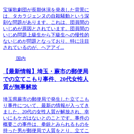
宝塚歌劇団が長期休演を発表した背景に
は、タカラジェンヌの自殺騒動という深
刻な問題があります。これは、団員間の
いじめが原因とされています。団員間の
いじめ問題上級生から下級生への慢性的
ないじめが問題となっており、特に注目
されているのが、ヘアアイ...
国内
【最新情報】埼玉・蕨市の郵便局
での立てこもり事件、20代女性人
質が無事解放
埼玉県蕨市の郵便局で発生した立てこも
り事件について、最新の情報が入ってき
ました。20代の女性人質が解放され、幸
いにもケガはないとのことです。事件の
概要この事件は、拳銃とみられるものを
持った男が郵便局で人質をとり、立てこ