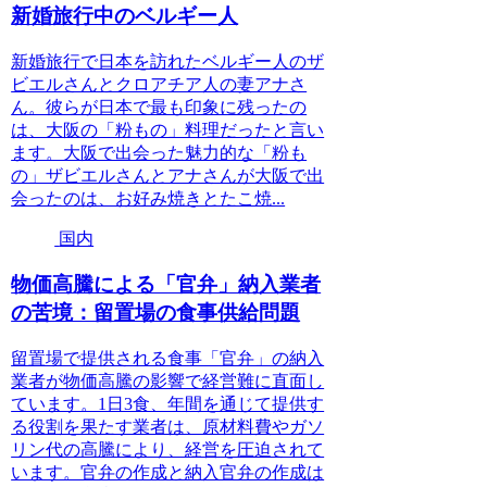
新婚旅行中のベルギー人
新婚旅行で日本を訪れたベルギー人のザ
ビエルさんとクロアチア人の妻アナさ
ん。彼らが日本で最も印象に残ったの
は、大阪の「粉もの」料理だったと言い
ます。大阪で出会った魅力的な「粉も
の」ザビエルさんとアナさんが大阪で出
会ったのは、お好み焼きとたこ焼...
国内
物価高騰による「官弁」納入業者
の苦境：留置場の食事供給問題
留置場で提供される食事「官弁」の納入
業者が物価高騰の影響で経営難に直面し
ています。1日3食、年間を通じて提供す
る役割を果たす業者は、原材料費やガソ
リン代の高騰により、経営を圧迫されて
います。官弁の作成と納入官弁の作成は