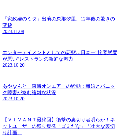
「家政婦のミタ」出演の忽那汐里、12年後の驚きの
変貌
2023.11.08
エンターテイメントとしての悪態…日本一“接客態度
が悪い”レストランの新鮮な魅力
2023.10.20
あやなんと「東海オンエア」の騒動：離婚とパニッ
ク障害が絡む複雑な状況
2023.10.20
【ＶＩＶＡＮＴ最終回】衝撃の裏切り者明らか！ネ
ットユーザーの怒り爆発「ゴミだな」「壮大な裏切
り計画」