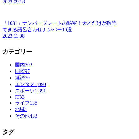
2023.09.18
「1031」ナンバープレートの秘密！天才だけが解読
できる語呂合わせナンバー10選
2023.11.08
カテゴリー
国内
703
国際
97
経済
70
エンタメ
1,090
スポーツ
1,391
IT
33
ライフ
135
地域
1
その他
433
タグ