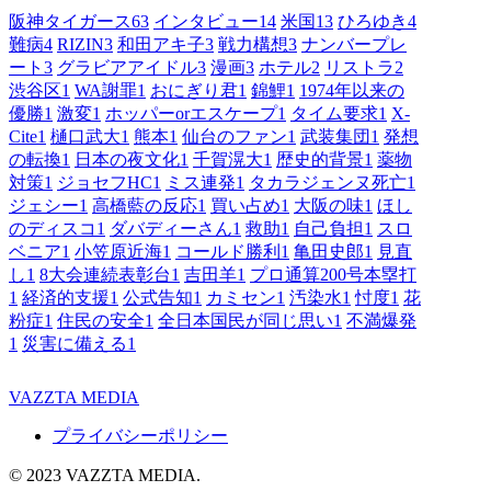
阪神タイガース
63
インタビュー
14
米国
13
ひろゆき
4
難病
4
RIZIN
3
和田アキ子
3
戦力構想
3
ナンバープレ
ート
3
グラビアアイドル
3
漫画
3
ホテル
2
リストラ
2
渋谷区
1
WA謝罪
1
おにぎり君
1
錦鯉
1
1974年以来の
優勝
1
激変
1
ホッパーorエスケープ
1
タイム要求
1
X-
Cite
1
樋口武大
1
熊本
1
仙台のファン
1
武装集団
1
発想
の転換
1
日本の夜文化
1
千賀滉大
1
歴史的背景
1
薬物
対策
1
ジョセフHC
1
ミス連発
1
タカラジェンヌ死亡
1
ジェシー
1
高橋藍の反応
1
買い占め
1
大阪の味
1
ほし
のディスコ
1
ダバディーさん
1
救助
1
自己負担
1
スロ
ベニア
1
小笠原近海
1
コールド勝利
1
亀田史郎
1
見直
し
1
8大会連続表彰台
1
吉田羊
1
プロ通算200号本塁打
1
経済的支援
1
公式告知
1
カミセン
1
汚染水
1
忖度
1
花
粉症
1
住民の安全
1
全日本国民が同じ思い
1
不満爆発
1
災害に備える
1
VAZZTA MEDIA
プライバシーポリシー
© 2023 VAZZTA MEDIA.