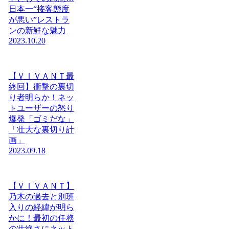
日本一“接客態度
が悪い”レストラ
ンの新鮮な魅力
2023.10.20
【ＶＩＶＡＮＴ最
終回】衝撃の裏切
り者明らか！ネッ
トユーザーの怒り
爆発「ゴミだな」
「壮大な裏切り計
画」
2023.09.18
【ＶＩＶＡＮＴ】
乃木の過去と別班
入りの経緯が明ら
かに！最初の任務
の壮絶さにネット