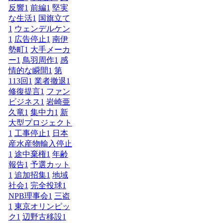
反響
1
前編
1
堅実
な生活
1
国旗立て
1
ウェンデルケン
1
広告停止
1
南伊
勢町
1
大手メーカ
ー
1
鳥羽周作
1
感
情的な瞬間
1
第
113回
1
業者撤退
1
修復提言
1
ファン
ビジネス
1
岩崎亜
久竜
1
集中力
1
新
大型プロジェクト
1
工事停止
1
日本
産水産物輸入停止
1
途中棄権
1
年齢
報告
1
予選カット
1
追加招集
1
地域
社会
1
完全投球
1
NPB理事会
1
三盗
1
東京オリンピッ
ク
1
辺野古移設
1