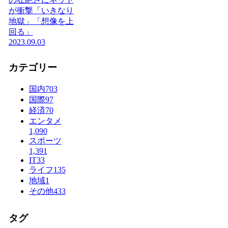
が衝撃「いきなり
地獄」「想像を上
回る」
2023.09.03
カテゴリー
国内
703
国際
97
経済
70
エンタメ
1,090
スポーツ
1,391
IT
33
ライフ
135
地域
1
その他
433
タグ