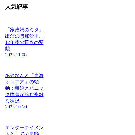
人気記事
「家政婦のミタ」
出演の忽那汐里、
12年後の驚きの変
貌
2023.11.08
あやなんと「東海
オンエア」の騒
動：離婚とパニッ
ク障害が絡む複雑
な状況
2023.10.20
エンターテイメン
トとしての悪態…