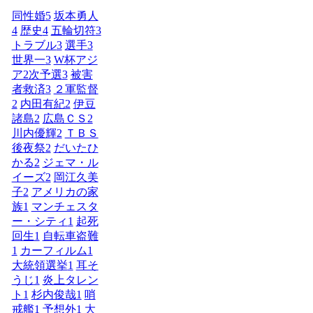
同性婚
5
坂本勇人
4
歴史
4
五輪切符
3
トラブル
3
選手
3
世界一
3
W杯アジ
ア2次予選
3
被害
者救済
3
２軍監督
2
内田有紀
2
伊豆
諸島
2
広島ＣＳ
2
川内優輝
2
ＴＢＳ
後夜祭
2
だいたひ
かる
2
ジェマ・ル
イーズ
2
岡江久美
子
2
アメリカの家
族
1
マンチェスタ
ー・シティ
1
起死
回生
1
自転車盗難
1
カーフィルム
1
大統領選挙
1
耳そ
うじ
1
炎上タレン
ト
1
杉内俊哉
1
哨
戒艦
1
予想外
1
大