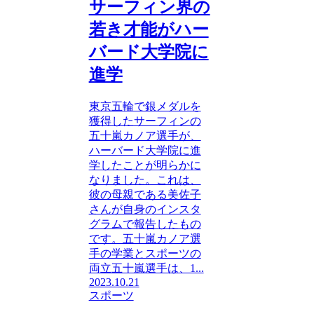
サーフィン界の
若き才能がハー
バード大学院に
進学
東京五輪で銀メダルを
獲得したサーフィンの
五十嵐カノア選手が、
ハーバード大学院に進
学したことが明らかに
なりました。これは、
彼の母親である美佐子
さんが自身のインスタ
グラムで報告したもの
です。五十嵐カノア選
手の学業とスポーツの
両立五十嵐選手は、1...
2023.10.21
スポーツ