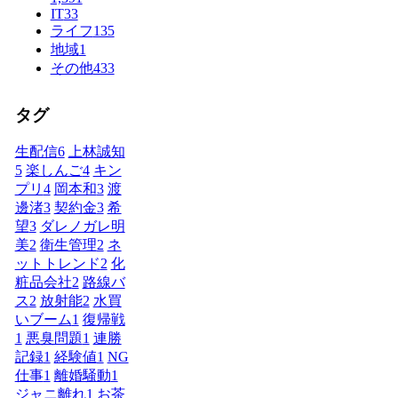
IT
33
ライフ
135
地域
1
その他
433
タグ
生配信
6
上林誠知
5
楽しんご
4
キン
プリ
4
岡本和
3
渡
邊渚
3
契約金
3
希
望
3
ダレノガレ明
美
2
衛生管理
2
ネ
ットトレンド
2
化
粧品会社
2
路線バ
ス
2
放射能
2
水買
いブーム
1
復帰戦
1
悪臭問題
1
連勝
記録
1
経験値
1
NG
仕事
1
離婚騒動
1
ジャニ離れ
1
お茶