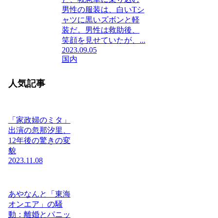
男性の服装は、白いTシ
ャツに黒いズボンと軽
装だ。男性は救助後、
笑顔を見せていたが、...
2023.09.05
国内
人気記事
「家政婦のミタ」
出演の忽那汐里、
12年後の驚きの変
貌
2023.11.08
あやなんと「東海
オンエア」の騒
動：離婚とパニッ