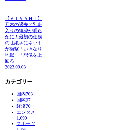
【ＶＩＶＡＮＴ】
乃木の過去と別班
入りの経緯が明ら
かに！最初の任務
の壮絶さにネット
が衝撃「いきなり
地獄」「想像を上
回る」
2023.09.03
カテゴリー
国内
703
国際
97
経済
70
エンタメ
1,090
スポーツ
1,391