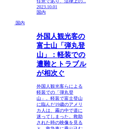
任意であり、法律上の...
2023.10.01
国内
国内
外国人観光客の
富士山「弾丸登
山」：軽装での
遭難とトラブル
が相次ぐ
外国人観光客らによる
軽装での「弾丸登
山」。軽装で富士登山
に臨んだ19歳のアメリ
カ人は、霧の中で道に
迷ってしまった。救助
された時の映像を見る
と、救急車に乗り込む