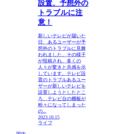
設置、予想外の
トラブルに注
意！
新しいテレビが届いた
日、あるユーザーが予
想外のトラブルに見舞
われました。その様子
が投稿され、多くの
人々が驚きと共感を示
しています。テレビ設
置のトラブルあるユー
ザーが新しいテレビを
設置しようとしたとこ
ろ、テレビ台の棚板が
粉々になってしまった
の...
2023.10.15
ライフ
国内