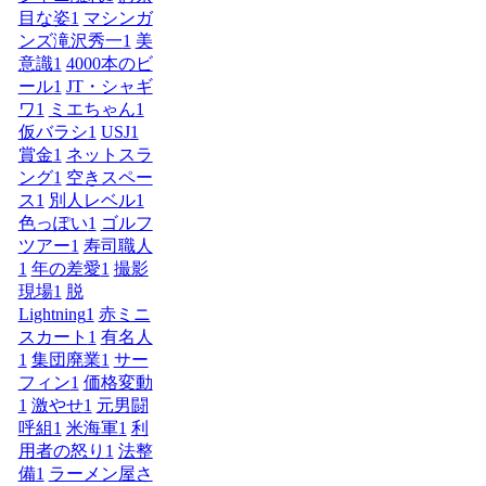
目な姿
1
マシンガ
ンズ滝沢秀一
1
美
意識
1
4000本のビ
ール
1
JT・シャギ
ワ
1
ミエちゃん
1
仮バラシ
1
USJ
1
賞金
1
ネットスラ
ング
1
空きスペー
ス
1
別人レベル
1
色っぽい
1
ゴルフ
ツアー
1
寿司職人
1
年の差愛
1
撮影
現場
1
脱
Lightning
1
赤ミニ
スカート
1
有名人
1
集団廃業
1
サー
フィン
1
価格変動
1
激やせ
1
元男闘
呼組
1
米海軍
1
利
用者の怒り
1
法整
備
1
ラーメン屋さ