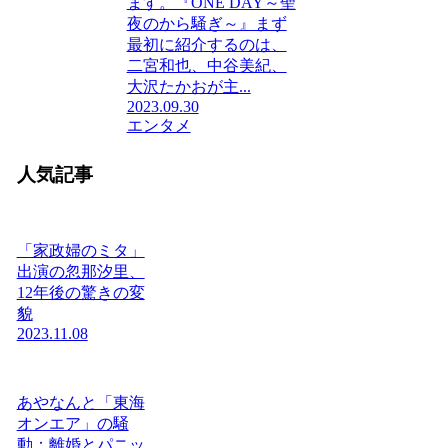
ます。『ONE DAY～聖
夜のから騒ぎ～』まず
最初に紹介するのは、
二宮和也、中谷美紀、
大沢たかおが主...
2023.09.30
エンタメ
人気記事
「家政婦のミタ」
出演の忽那汐里、
12年後の驚きの変
貌
2023.11.08
あやなんと「東海
オンエア」の騒
動：離婚とパニッ