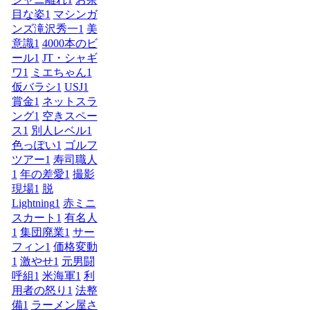
目な姿
1
マシンガ
ンズ滝沢秀一
1
美
意識
1
4000本のビ
ール
1
JT・シャギ
ワ
1
ミエちゃん
1
仮バラシ
1
USJ
1
賞金
1
ネットスラ
ング
1
空きスペー
ス
1
別人レベル
1
色っぽい
1
ゴルフ
ツアー
1
寿司職人
1
年の差愛
1
撮影
現場
1
脱
Lightning
1
赤ミニ
スカート
1
有名人
1
集団廃業
1
サー
フィン
1
価格変動
1
激やせ
1
元男闘
呼組
1
米海軍
1
利
用者の怒り
1
法整
備
1
ラーメン屋さ