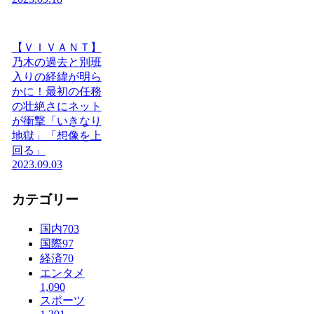
【ＶＩＶＡＮＴ】
乃木の過去と別班
入りの経緯が明ら
かに！最初の任務
の壮絶さにネット
が衝撃「いきなり
地獄」「想像を上
回る」
2023.09.03
カテゴリー
国内
703
国際
97
経済
70
エンタメ
1,090
スポーツ