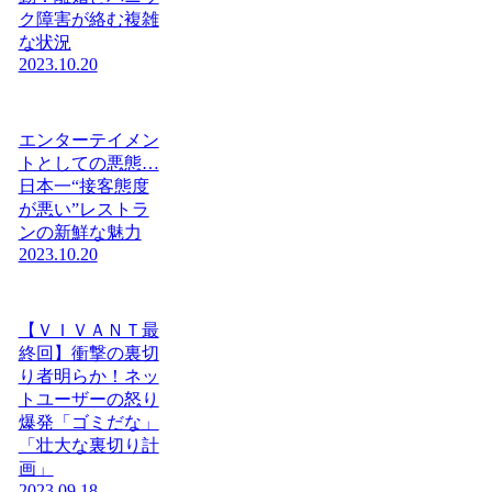
ク障害が絡む複雑
な状況
2023.10.20
エンターテイメン
トとしての悪態…
日本一“接客態度
が悪い”レストラ
ンの新鮮な魅力
2023.10.20
【ＶＩＶＡＮＴ最
終回】衝撃の裏切
り者明らか！ネッ
トユーザーの怒り
爆発「ゴミだな」
「壮大な裏切り計
画」
2023.09.18