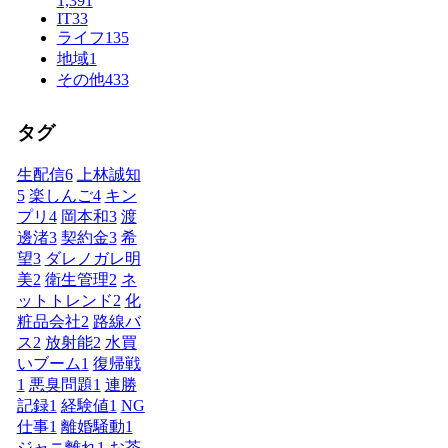
1,391
IT
33
ライフ
135
地域
1
その他
433
タグ
生配信
6
上林誠知
5
楽しんご
4
キン
プリ
4
岡本和
3
渡
邊渚
3
契約金
3
希
望
3
ダレノガレ明
美
2
衛生管理
2
ネ
ットトレンド
2
化
粧品会社
2
路線バ
ス
2
放射能
2
水買
いブーム
1
復帰戦
1
悪臭問題
1
連勝
記録
1
経験値
1
NG
仕事
1
離婚騒動
1
ジャニ離れ
1
お茶