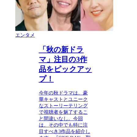
エンタメ
「秋の新ドラ
マ」注目の3作
品をピックアッ
プ！
今年の秋ドラマは、豪
華キャストとユニーク
なストーリーテリング
で視聴者を魅了するこ
と間違いなし。今回
は、その中でも特に注
目すべき3作品を紹介し