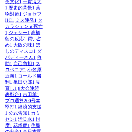
夜文化
1
千賀滉大
1
歴史的背景
1
薬
物対策
1
ジョセフ
HC
1
ミス連発
1
タ
カラジェンヌ死亡
1
ジェシー
1
高橋
藍の反応
1
買い占
め
1
大阪の味
1
ほ
しのディスコ
1
ダ
バディーさん
1
救
助
1
自己負担
1
ス
ロベニア
1
小笠原
近海
1
コールド勝
利
1
亀田史郎
1
見
直し
1
8大会連続
表彰台
1
吉田羊
1
プロ通算200号本
塁打
1
経済的支援
1
公式告知
1
カミ
セン
1
汚染水
1
忖
度
1
花粉症
1
住民
の安全
1
全日本国