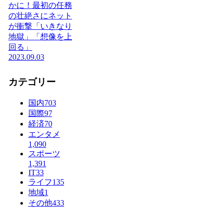
かに！最初の任務
の壮絶さにネット
が衝撃「いきなり
地獄」「想像を上
回る」
2023.09.03
カテゴリー
国内
703
国際
97
経済
70
エンタメ
1,090
スポーツ
1,391
IT
33
ライフ
135
地域
1
その他
433