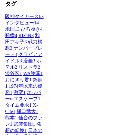
タグ
阪神タイガース
63
インタビュー
14
米国
13
ひろゆき
4
難病
4
RIZIN
3
和
田アキ子
3
戦力構
想
3
ナンバープレ
ート
3
グラビアア
イドル
3
漫画
3
ホ
テル
2
リストラ
2
渋谷区
1
WA謝罪
1
おにぎり君
1
錦鯉
1
1974年以来の優
勝
1
激変
1
ホッパ
ーorエスケープ
1
タイム要求
1
X-
Cite
1
樋口武大
1
熊本
1
仙台のファ
ン
1
武装集団
1
発
想の転換
1
日本の