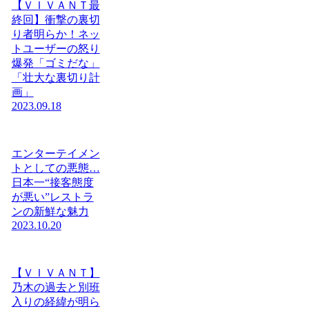
【ＶＩＶＡＮＴ最
終回】衝撃の裏切
り者明らか！ネッ
トユーザーの怒り
爆発「ゴミだな」
「壮大な裏切り計
画」
2023.09.18
エンターテイメン
トとしての悪態…
日本一“接客態度
が悪い”レストラ
ンの新鮮な魅力
2023.10.20
【ＶＩＶＡＮＴ】
乃木の過去と別班
入りの経緯が明ら