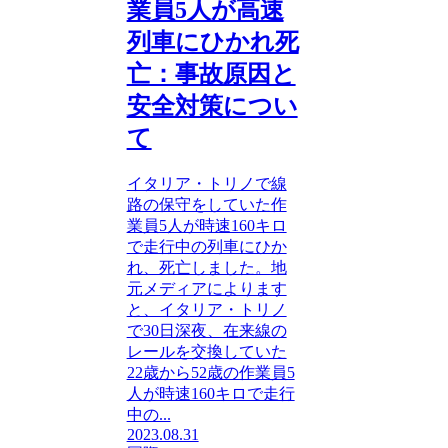
業員5人が高速
列車にひかれ死
亡：事故原因と
安全対策につい
て
イタリア・トリノで線
路の保守をしていた作
業員5人が時速160キロ
で走行中の列車にひか
れ、死亡しました。地
元メディアによります
と、イタリア・トリノ
で30日深夜、在来線の
レールを交換していた
22歳から52歳の作業員5
人が時速160キロで走行
中の...
2023.08.31